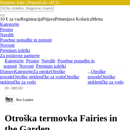
Summer Sale |
Popusti do -40 %
10 € za vas
Registracija
Prijava
Primerjava
Košarica
Menu
Kategorije
Prostor
Navdih
Posebne ponudbe in popusti
Novosti
Premium izdelki
Za poslovne partnerje
Kategorije
Prostor
Navdih
Posebne ponudbe in
popusti
Novosti
Premium izdelki
Domov
Kategorije
Za otroke
Otroške
...
Otroške
posode
Otroške stekleničke za vodo
Otroške
posode
Otroške
stekleničke za vodo
stekleničke za vodo
ID: 1805182
Rex London
Otroška termovka Fairies in
the Garden