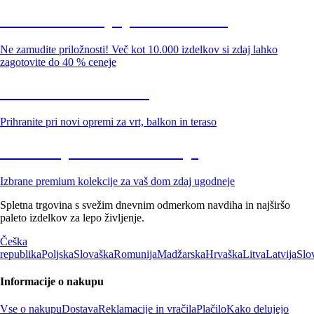
Summer Sale: popusti do -40 %
Ne zamudite priložnosti! Več kot 10.000 izdelkov si zdaj lahko
zagotovite do 40 % ceneje
Znižani zdelki za vrt
Prihranite pri novi opremi za vrt, balkon in teraso
Znižane premium kolekcije
Izbrane premium kolekcije za vaš dom zdaj ugodneje
Spletna trgovina s svežim dnevnim odmerkom navdiha in najširšo
paleto izdelkov za lepo življenje.
Češka
republika
Poljska
Slovaška
Romunija
Madžarska
Hrvaška
Litva
Latvija
Slo
Informacije o nakupu
Vse o nakupu
Dostava
Reklamacije in vračila
Plačilo
Kako delujejo