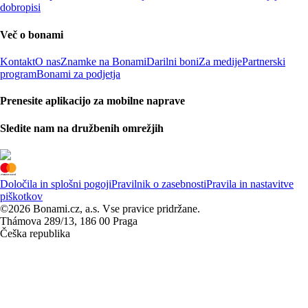
dobropisi
Več o bonami
Kontakt
O nas
Znamke na Bonami
Darilni boni
Za medije
Partnerski
program
Bonami za podjetja
Prenesite aplikacijo za mobilne naprave
Sledite nam na družbenih omrežjih
Določila in splošni pogoji
Pravilnik o zasebnosti
Pravila in nastavitve
piškotkov
©2026 Bonami.cz, a.s. Vse pravice pridržane.
Thámova 289/13, 186 00 Praga
Češka republika