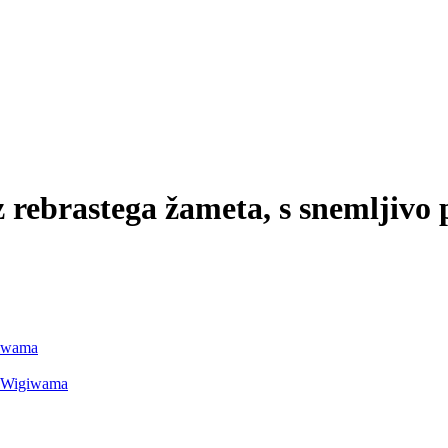
z rebrastega žameta, s snemljivo 
giwama
 – Wigiwama