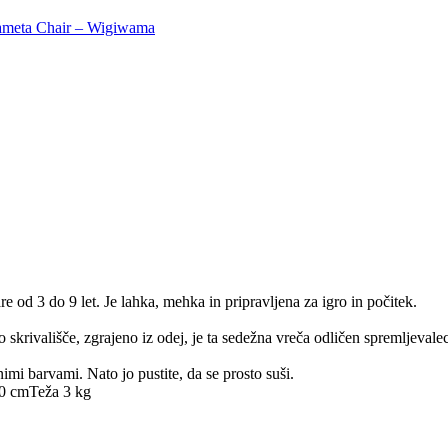
 žameta Chair – Wigiwama
e od 3 do 9 let. Je lahka, mehka in pripravljena za igro in počitek.
ivo skrivališče, zgrajeno iz odej, je ta sedežna vreča odličen spremljeva
mi barvami. Nato jo pustite, da se prosto suši.
80 cm
Teža 3 kg