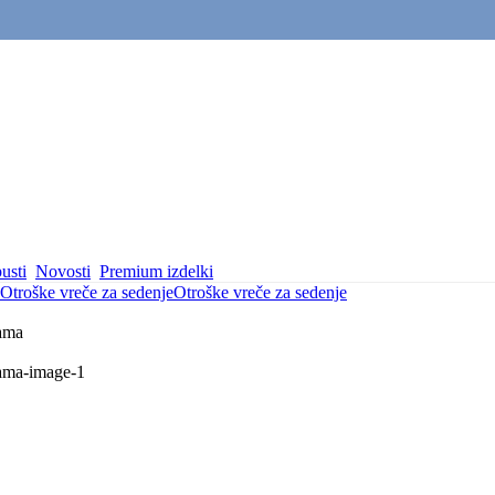
usti
Novosti
Premium izdelki
Otroške vreče za sedenje
Otroške vreče za sedenje