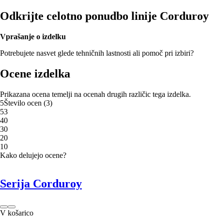
Odkrijte celotno ponudbo linije Corduroy
Vprašanje o izdelku
Potrebujete nasvet glede tehničnih lastnosti ali pomoč pri izbiri?
Ocene izdelka
Prikazana ocena temelji na ocenah drugih različic tega izdelka.
5
Število ocen
(
3
)
5
3
4
0
3
0
2
0
1
0
Kako delujejo ocene?
Serija Corduroy
V košarico