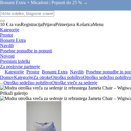
Bonami Extra × Micadoni |
Popusti do 25 % →
10 € za vas
Registracija
Prijava
Primerjava
Košarica
Menu
Kategorije
Prostor
Bonami Extra
Navdih
Posebne ponudbe in popusti
Novosti
Premium izdelki
Za poslovne partnerje
Kategorije
Prostor
Bonami Extra
Navdih
Posebne ponudbe in pop
Domov
Kategorije
Za otroke
Otroško pohištvo
Otroško sedežno pohištvo
...
Otroško sedežno pohištvo
Otroške vreče za sedenje
Prikaži galerijo