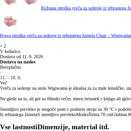
Rožnata otroška vreča za sedenje iz rebrastega
Rjava otroška vreča za sedenje iz rebrastega žameta Chair – Wigiwama
+
2
V košarico
Dostava od 11. 9. 2026
Dostava na naslov
Brezplačno
·
11. – 18. 9.
Več
Vreča za sedenje na stolu Wigiwama je idealna za za male lenuščke, star
Ne glede na to, ali gre za filmski večer, miren trenutek s knjigo ali igr
Snemljivo prevleko je mogoče prati v pralnem stroju na 30 °C s podobni
Iz rebrastega žameta
S snemljivo prevleko
Modra
Širina 70 cm
Globina 
Vse lastnosti
Dimenzije, material itd.