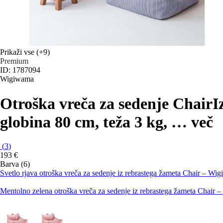
Prikaži vse
(+9)
Premium
ID: 1787094
Wigiwama
Otroška vreča za sedenje Chair
I
globina 80 cm, teža 3 kg
, …
več
(
3
)
193 €
Barva (6)
Svetlo rjava otroška vreča za sedenje iz rebrastega žameta Chair – Wi
Mentolno zelena otroška vreča za sedenje iz rebrastega žameta Chair