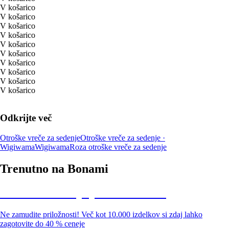
V košarico
V košarico
V košarico
V košarico
V košarico
V košarico
V košarico
V košarico
V košarico
V košarico
Odkrijte več
Otroške vreče za sedenje
Otroške vreče za sedenje ·
Wigiwama
Wigiwama
Roza otroške vreče za sedenje
Trenutno na Bonami
Summer Sale: popusti do -40 %
Ne zamudite priložnosti! Več kot 10.000 izdelkov si zdaj lahko
zagotovite do 40 % ceneje