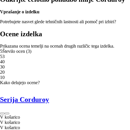
Vprašanje o izdelku
Potrebujete nasvet glede tehničnih lastnosti ali pomoč pri izbiri?
Ocene izdelka
Prikazana ocena temelji na ocenah drugih različic tega izdelka.
5
Število ocen
(
3
)
5
3
4
0
3
0
2
0
1
0
Kako delujejo ocene?
Serija Corduroy
V košarico
V košarico
V košarico