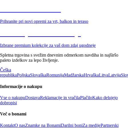
Znižani zdelki za vrt
Prihranite pri novi opremi za vrt, balkon in teraso
Znižane premium kolekcije
Izbrane premium kolekcije za vaš dom zdaj ugodneje
Spletna trgovina s svežim dnevnim odmerkom navdiha in najširšo
paleto izdelkov za lepo življenje.
Češka
republika
Poljska
Slovaška
Romunija
Madžarska
Hrvaška
Litva
Latvija
Slo
Informacije o nakupu
Vse o nakupu
Dostava
Reklamacije in vračila
Plačilo
Kako delujejo
dobropisi
Več o bonami
Kontakt
O nas
Znamke na Bonami
Darilni boni
Za medije
Partnerski