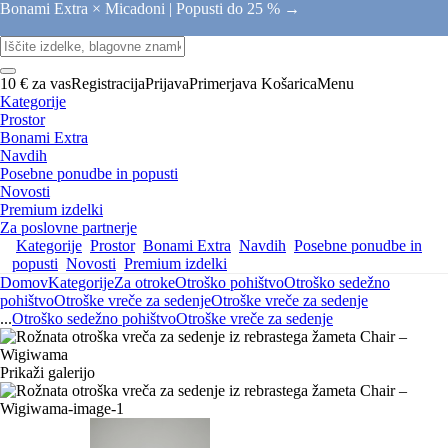
Bonami Extra × Micadoni |
Popusti do 25 % →
10 € za vas
Registracija
Prijava
Primerjava
Košarica
Menu
Kategorije
Prostor
Bonami Extra
Navdih
Posebne ponudbe in popusti
Novosti
Premium izdelki
Za poslovne partnerje
Kategorije
Prostor
Bonami Extra
Navdih
Posebne ponudbe in
popusti
Novosti
Premium izdelki
Domov
Kategorije
Za otroke
Otroško pohištvo
Otroško sedežno
pohištvo
Otroške vreče za sedenje
Otroške vreče za sedenje
...
Otroško sedežno pohištvo
Otroške vreče za sedenje
Prikaži galerijo