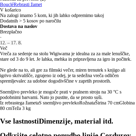
Bouclé
Rebrasti žamet
V košarico
Na zalogi imamo 5 kom, ki jih lahko odpremimo takoj
Dodatnih > 5 kosov po naročilu
Dostava na naslov
Brezplačno
·
12. – 17. 8.
Več
Vreča za sedenje na stolu Wigiwama je idealna za za male lenuščke,
stare od 3 do 9 let. Je lahka, mehka in pripravljena za igro in počitek.
Ne glede na to, ali gre za filmski večer, miren trenutek s knjigo ali
igrivo skrivališče, zgrajeno iz odej, je ta sedežna vreča odličen
spremljevalec za udobne dogodivščine v zaprtih prostorih.
Snemljivo prevleko je mogoče prati v pralnem stroju na 30 °C s
podobnimi barvami. Nato jo pustite, da se prosto suši.
Iz rebrastega žameta
S snemljivo prevleko
Rožnata
Širina 70 cm
Globina
80 cm
Teža 3 kg
Vse lastnosti
Dimenzije, material itd.
Odkrijte celotno ponudbo linije Corduroy