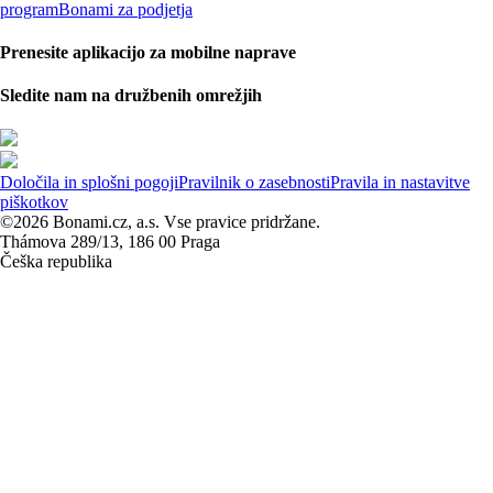
program
Bonami za podjetja
Prenesite aplikacijo za mobilne naprave
Sledite nam na družbenih omrežjih
Določila in splošni pogoji
Pravilnik o zasebnosti
Pravila in nastavitve
piškotkov
©2026 Bonami.cz, a.s. Vse pravice pridržane.
Thámova 289/13, 186 00 Praga
Češka republika