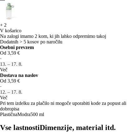
+
2
V košarico
Na zalogi imamo 2 kom, ki jih lahko odpremimo takoj
Dodatnih > 5 kosov po naročilu
Osebni prevzem
Od 3,59 €
·
13. – 17. 8.
Več
Dostava na naslov
Od 3,59 €
·
12. – 17. 8.
Več
Pri tem izdelku za plačilo ni mogoče uporabiti kode za popust ali
dobropisa
Plastična
Modra
500 ml
Vse lastnosti
Dimenzije, material itd.