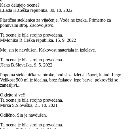
Kako delujejo ocene?
L
Lada K.
Češka republika
,
30. 10. 2022
Plastična steklenica za vijačenje. Voda ne izteka. Primerno za
pomivalni stroj. Zadovoljstvo.
Ta ocena je bila strojno prevedena.
M
Monika R.
Češka republika
,
15. 9. 2022
Moj sin je navdušen. Kakovost materiala in izdelave.
Ta ocena je bila strojno prevedena.
J
Jana B.
Slovaška
,
9. 5. 2022
Popolna steklenička za otroke, bodisi za izlet ali šport, in tudi Lego.
Velikost 500 ml je idealna, brez ftalatov, lepe barve, pokrovčki so
zanesljivi...
Oglejte si več
Ta ocena je bila strojno prevedena.
Mirka Š.
Slovaška
,
21. 10. 2021
Odlično. Sin je navdušen.
Ta ocena je bila strojno prevedena.