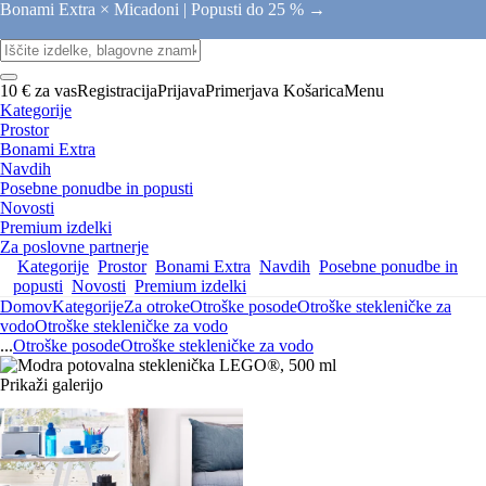
Bonami Extra × Micadoni |
Popusti do 25 % →
10 € za vas
Registracija
Prijava
Primerjava
Košarica
Menu
Kategorije
Prostor
Bonami Extra
Navdih
Posebne ponudbe in popusti
Novosti
Premium izdelki
Za poslovne partnerje
Kategorije
Prostor
Bonami Extra
Navdih
Posebne ponudbe in
popusti
Novosti
Premium izdelki
Domov
Kategorije
Za otroke
Otroške posode
Otroške stekleničke za
vodo
Otroške stekleničke za vodo
...
Otroške posode
Otroške stekleničke za vodo
Prikaži galerijo