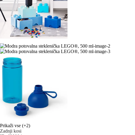
Prikaži vse
(+2)
Zadnji kosi