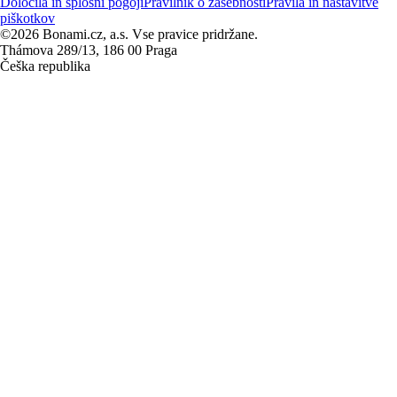
Določila in splošni pogoji
Pravilnik o zasebnosti
Pravila in nastavitve
piškotkov
©2026 Bonami.cz, a.s. Vse pravice pridržane.
Thámova 289/13, 186 00 Praga
Češka republika