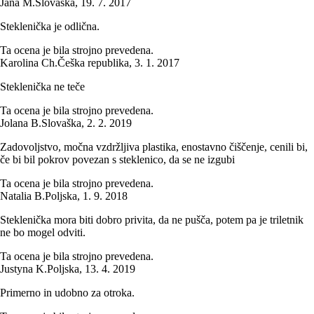
Jana M.
Slovaška
,
19. 7. 2017
Steklenička je odlična.
Ta ocena je bila strojno prevedena.
Karolina Ch.
Češka republika
,
3. 1. 2017
Steklenička ne teče
Ta ocena je bila strojno prevedena.
Jolana B.
Slovaška
,
2. 2. 2019
Zadovoljstvo, močna vzdržljiva plastika, enostavno čiščenje, cenili bi,
če bi bil pokrov povezan s steklenico, da se ne izgubi
Ta ocena je bila strojno prevedena.
Natalia B.
Poljska
,
1. 9. 2018
Steklenička mora biti dobro privita, da ne pušča, potem pa je triletnik
ne bo mogel odviti.
Ta ocena je bila strojno prevedena.
Justyna K.
Poljska
,
13. 4. 2019
Primerno in udobno za otroka.