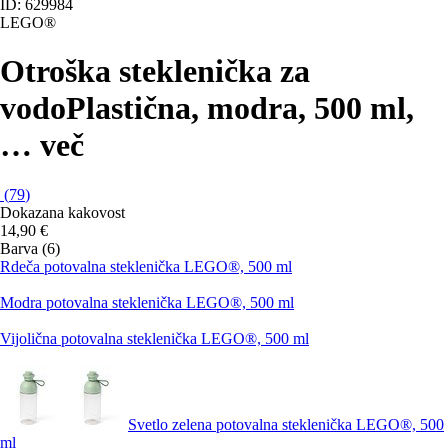
ID: 629984
LEGO®
Otroška steklenička za
vodo
Plastična, modra, 500 ml
,
…
več
(
79
)
Dokazana kakovost
14,90 €
Barva (6)
Rdeča potovalna steklenička LEGO®, 500 ml
Modra potovalna steklenička LEGO®, 500 ml
Vijolična potovalna steklenička LEGO®, 500 ml
Svetlo zelena potovalna steklenička LEGO®, 500
ml