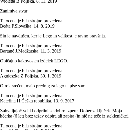
Wioletta B.
Poljska
,
8. 11. 2019
Zanimiva stvar
Ta ocena je bila strojno prevedena.
Beáta P.
Slovaška
,
14. 8. 2019
Sin je navdušen, ker je Lego in velikost je ravno pravšnja.
Ta ocena je bila strojno prevedena.
Bartáné J.
Madžarska
,
11. 3. 2019
Običajno kakovosten izdelek LEGO.
Ta ocena je bila strojno prevedena.
Agnieszka Z.
Poljska
,
30. 1. 2019
Otrok srečen, malo predrag za lego napise sam
Ta ocena je bila strojno prevedena.
Kateřina H.
Češka republika
,
13. 9. 2017
Zahvaljujoč veliki odprtini se dobro izpere. Dober zaključek. Moja
hčerka (6 let) brez težav odpira ali zapira (in nič ne teče iz stekleničke).
Ta ocena je bila strojno prevedena.