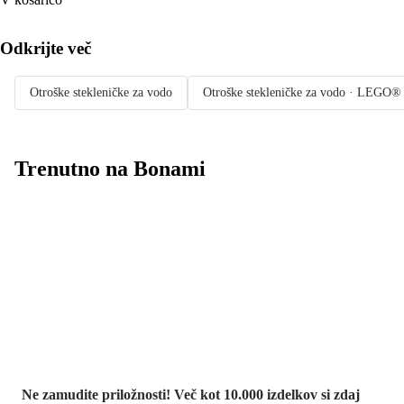
Odkrijte več
Otroške stekleničke za vodo
Otroške stekleničke za vodo · LEGO®
Trenutno na Bonami
Summer Sale:
popusti do -40 %
Ne zamudite priložnosti! Več kot 10.000 izdelkov si zdaj