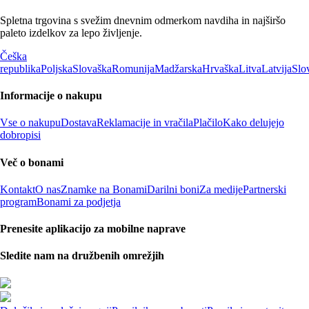
Spletna trgovina s svežim dnevnim odmerkom navdiha in najširšo
paleto izdelkov za lepo življenje.
Češka
republika
Poljska
Slovaška
Romunija
Madžarska
Hrvaška
Litva
Latvija
Slo
Informacije o nakupu
Vse o nakupu
Dostava
Reklamacije in vračila
Plačilo
Kako delujejo
dobropisi
Več o bonami
Kontakt
O nas
Znamke na Bonami
Darilni boni
Za medije
Partnerski
program
Bonami za podjetja
Prenesite aplikacijo za mobilne naprave
Sledite nam na družbenih omrežjih