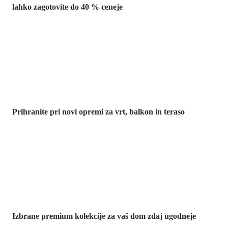
lahko zagotovite do 40 % ceneje
Znižani zdelki za
vrt
Prihranite pri novi opremi za vrt, balkon in teraso
Znižane
premium
kolekcije
Izbrane premium kolekcije za vaš dom zdaj ugodneje