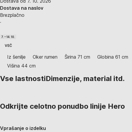
Dostava od 7. 10. 2026
Dostava na naslov
Brezplačno
·
7. – 14. 10.
VEČ
Iz šenilje
Oker rumen
Širina 71 cm
Globina 61 cm
Višina 44 cm
Vse lastnosti
Dimenzije, material itd.
Odkrijte celotno ponudbo linije Hero
Vprašanje o izdelku