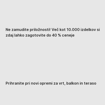
Ne zamudite priložnosti! Več kot 10.000 izdelkov si
zdaj lahko zagotovite do 40 % ceneje
Znižani zdelki za vrt
Prihranite pri novi opremi za vrt, balkon in teraso
Znižane premium
kolekcije