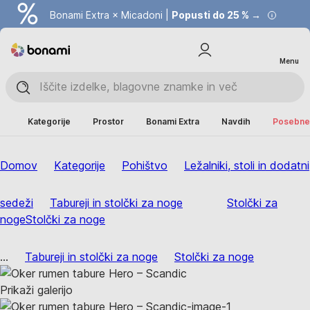
Bonami Extra × Micadoni |
Popusti do 25 % →
Menu
Kategorije
Prostor
Bonami Extra
Navdih
Posebne 
Domov
Kategorije
Pohištvo
Ležalniki, stoli in dodatni
sedeži
Tabureji in stolčki za noge
Stolčki za
noge
Stolčki za noge
...
Tabureji in stolčki za noge
Stolčki za noge
Prikaži galerijo