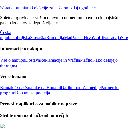
Izbrane premium kolekcije za vaš dom zdaj ugodneje
Spletna trgovina s svežim dnevnim odmerkom navdiha in najširšo
paleto izdelkov za lepo življenje.
Češka
republika
Poljska
Slovaška
Romunija
Madžarska
Hrvaška
Litva
Latvija
Slo
Informacije o nakupu
Vse o nakupu
Dostava
Reklamacije in vračila
Plačilo
Kako delujejo
dobropisi
Več o bonami
Kontakt
O nas
Znamke na Bonami
Darilni boni
Za medije
Partnerski
program
Bonami za podjetja
Prenesite aplikacijo za mobilne naprave
Sledite nam na družbenih omrežjih