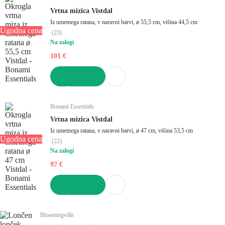
Vrtna mizica Vistdal
Iz umetnega ratana, v naravni barvi, ø 55,5 cm, višina 44,5 cm
Ugodna cena
(
23
)
Na zalogi
101 €
V KOŠARICO
Bonami Essentials
Vrtna mizica Vistdal
Iz umetnega ratana, v naravni barvi, ø 47 cm, višina 53,5 cm
Ugodna cena
(
22
)
Na zalogi
97 €
V KOŠARICO
Bloomingville