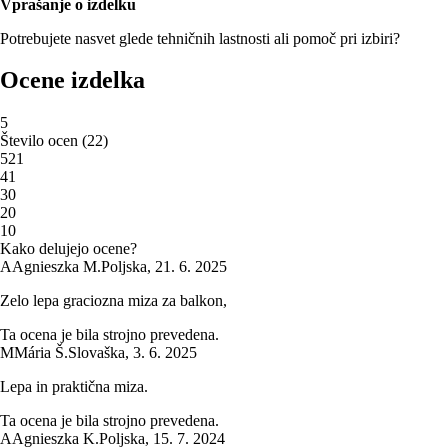
Vprašanje o izdelku
Potrebujete nasvet glede tehničnih lastnosti ali pomoč pri izbiri?
Ocene izdelka
5
Število ocen
(
22
)
5
21
4
1
3
0
2
0
1
0
Kako delujejo ocene?
A
Agnieszka M.
Poljska
,
21. 6. 2025
Zelo lepa graciozna miza za balkon,
Ta ocena je bila strojno prevedena.
M
Mária Š.
Slovaška
,
3. 6. 2025
Lepa in praktična miza.
Ta ocena je bila strojno prevedena.
A
Agnieszka K.
Poljska
,
15. 7. 2024