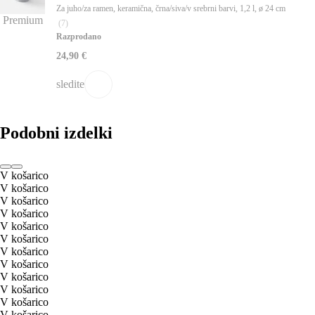
Za juho/za ramen, keramična, črna/siva/v srebrni barvi, 1,2 l, ø 24 cm
Premium
(
7
)
Razprodano
24,90 €
sledite
Podobni izdelki
V košarico
V košarico
V košarico
V košarico
V košarico
V košarico
V košarico
V košarico
V košarico
V košarico
V košarico
V košarico