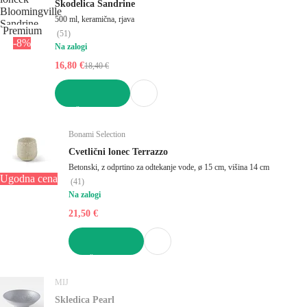
Skodelica Sandrine
500 ml, keramična, rjava
Premium
(
51
)
-8%
Na zalogi
16,80 €
18,40 €
V KOŠARICO
Bonami Selection
Cvetlični lonec Terrazzo
Betonski, z odprtino za odtekanje vode, ø 15 cm, višina 14 cm
Ugodna cena
(
41
)
Na zalogi
21,50 €
V KOŠARICO
MIJ
Skledica Pearl