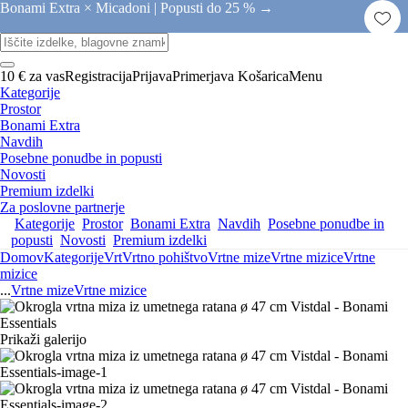
Bonami Extra × Micadoni |
Popusti do 25 % →
10 € za vas
Registracija
Prijava
Primerjava
Košarica
Menu
Kategorije
Prostor
Bonami Extra
Navdih
Posebne ponudbe in popusti
Novosti
Premium izdelki
Za poslovne partnerje
Kategorije
Prostor
Bonami Extra
Navdih
Posebne ponudbe in
popusti
Novosti
Premium izdelki
Domov
Kategorije
Vrt
Vrtno pohištvo
Vrtne mize
Vrtne mizice
Vrtne
mizice
...
Vrtne mize
Vrtne mizice
Prikaži galerijo