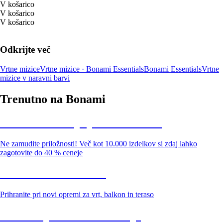
V košarico
V košarico
V košarico
Odkrijte več
Vrtne mizice
Vrtne mizice · Bonami Essentials
Bonami Essentials
Vrtne
mizice v naravni barvi
Trenutno na Bonami
Summer Sale: popusti do -40 %
Ne zamudite priložnosti! Več kot 10.000 izdelkov si zdaj lahko
zagotovite do 40 % ceneje
Znižani zdelki za vrt
Prihranite pri novi opremi za vrt, balkon in teraso
Znižane premium kolekcije