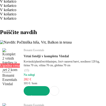
V košarico
V košarico
V košarico
V košarico
V košarico
Poiščite navdih
Bonami Essentials
Vrtni fotelji v kompletu Vistdal
Kovinski/plastičen/oblazinjen, črn/v naravni barvi, nosilnost 120 kg,
Ugodna cena
širina 70 cm, višina 70 cm, globina 70 cm
set 2 kom
(
15
)
Na zalogi
202 €
101 € / kom
V KOŠARICO
Bonami Essentials