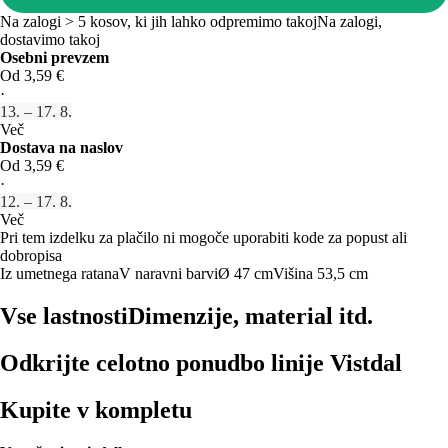
Na zalogi > 5 kosov, ki jih lahko odpremimo takoj
Na zalogi,
dostavimo takoj
Osebni prevzem
Od 3,59 €
·
13. – 17. 8.
Več
Dostava na naslov
Od 3,59 €
·
12. – 17. 8.
Več
Pri tem izdelku za plačilo ni mogoče uporabiti kode za popust ali
dobropisa
Iz umetnega ratana
V naravni barvi
Ø 47 cm
Višina 53,5 cm
Vse lastnosti
Dimenzije, material itd.
Odkrijte celotno ponudbo linije Vistdal
Kupite v kompletu