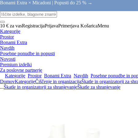
Bonami Extra × Micadoni |
Popusti do 25 % →
10 € za vas
Registracija
Prijava
Primerjava
Košarica
Menu
Kategorije
Prostor
Bonami Extra
Navdih
Posebne ponudbe in popusti
Novosti
Premium izdelki
Za poslovne partnerje
Kategorije
Prostor
Bonami Extra
Navdih
Posebne ponudbe in pop
Domov
Kategorije
Čiščenje in organizacija
Škatle in organizatorji za shr
...
Škatle in organizatorji za shranjevanje
Škatle za shranjevanje