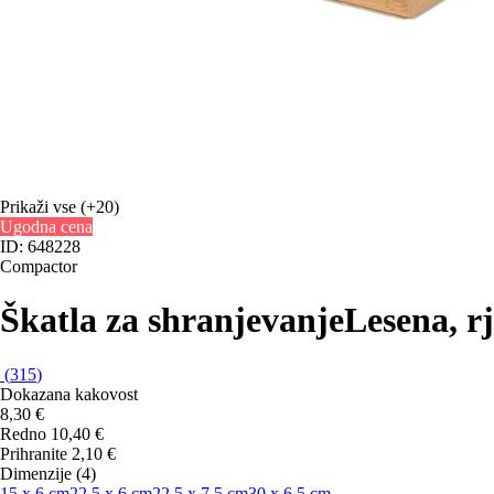
Prikaži vse
(+20)
Ugodna cena
ID: 648228
Compactor
Škatla za shranjevanje
Lesena, r
(
315
)
Dokazana kakovost
8,30 €
Redno 10,40 €
Prihranite 2,10 €
Dimenzije (4)
15 x 6 cm
22.5 x 6 cm
22.5 x 7.5 cm
30 x 6.5 cm