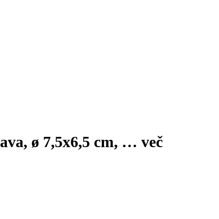
java, ø 7,5x6,5 cm
, …
več