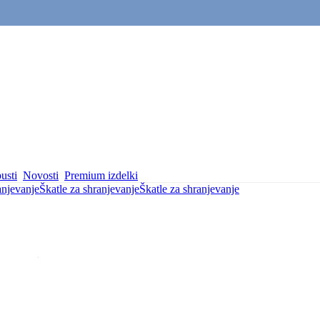
usti
Novosti
Premium izdelki
anjevanje
Škatle za shranjevanje
Škatle za shranjevanje