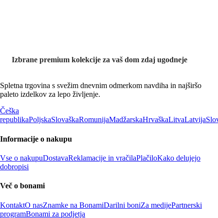
kolekcije
Izbrane premium kolekcije za vaš dom zdaj ugodneje
Spletna trgovina s svežim dnevnim odmerkom navdiha in najširšo
paleto izdelkov za lepo življenje.
Češka
republika
Poljska
Slovaška
Romunija
Madžarska
Hrvaška
Litva
Latvija
Slo
Informacije o nakupu
Vse o nakupu
Dostava
Reklamacije in vračila
Plačilo
Kako delujejo
dobropisi
Več o bonami
Kontakt
O nas
Znamke na Bonami
Darilni boni
Za medije
Partnerski
program
Bonami za podjetja