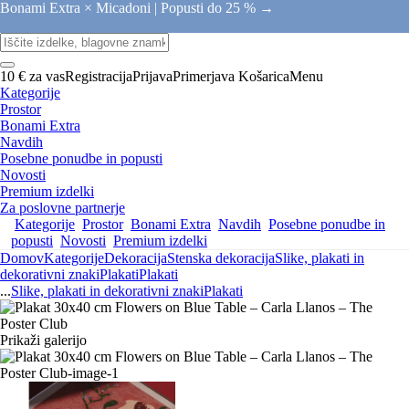
Bonami Extra × Micadoni |
Popusti do 25 % →
10 € za vas
Registracija
Prijava
Primerjava
Košarica
Menu
Kategorije
Prostor
Bonami Extra
Navdih
Posebne ponudbe in popusti
Novosti
Premium izdelki
Za poslovne partnerje
Kategorije
Prostor
Bonami Extra
Navdih
Posebne ponudbe in
popusti
Novosti
Premium izdelki
Domov
Kategorije
Dekoracija
Stenska dekoracija
Slike, plakati in
dekorativni znaki
Plakati
Plakati
...
Slike, plakati in dekorativni znaki
Plakati
Prikaži galerijo