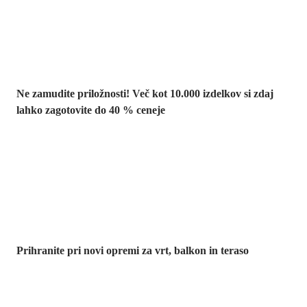
popusti do -40 %
Ne zamudite priložnosti! Več kot 10.000 izdelkov si zdaj
lahko zagotovite do 40 % ceneje
Znižani zdelki za
vrt
Prihranite pri novi opremi za vrt, balkon in teraso
Znižane
premium