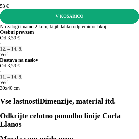
53 €
V KOŠARICO
Na zalogi imamo 2 kom, ki jih lahko odpremimo takoj
Osebni prevzem
Od 3,59 €
·
12. – 14. 8.
Več
Dostava na naslov
Od 3,59 €
·
11. – 14. 8.
Več
30x40 cm
Vse lastnosti
Dimenzije, material itd.
Odkrijte celotno ponudbo linije Carla
Llanos
Morda vam pride prav