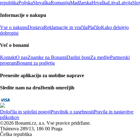
republika
Poljska
Slovaška
Romunija
Madžarska
Hrvaška
Litva
Latvija
Slo
Informacije o nakupu
Vse o nakupu
Dostava
Reklamacije in vračila
Plačilo
Kako delujejo
dobropisi
Več o bonami
Kontakt
O nas
Znamke na Bonami
Darilni boni
Za medije
Partnerski
program
Bonami za podjetja
Prenesite aplikacijo za mobilne naprave
Sledite nam na družbenih omrežjih
Določila in splošni pogoji
Pravilnik o zasebnosti
Pravila in nastavitve
piškotkov
©2026 Bonami.cz, a.s. Vse pravice pridržane.
Thámova 289/13, 186 00 Praga
Češka republika