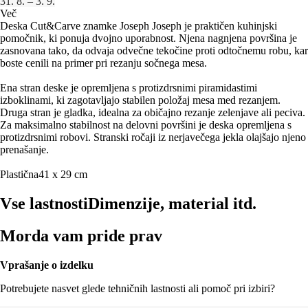
31. 8. – 3. 9.
Več
Deska Cut&Carve znamke Joseph Joseph je praktičen kuhinjski
pomočnik, ki ponuja dvojno uporabnost. Njena nagnjena površina je
zasnovana tako, da odvaja odvečne tekočine proti odtočnemu robu, kar
boste cenili na primer pri rezanju sočnega mesa.
Ena stran deske je opremljena s protizdrsnimi piramidastimi
izboklinami, ki zagotavljajo stabilen položaj mesa med rezanjem.
Druga stran je gladka, idealna za običajno rezanje zelenjave ali peciva.
Za maksimalno stabilnost na delovni površini je deska opremljena s
protizdrsnimi robovi. Stranski ročaji iz nerjavečega jekla olajšajo njeno
prenašanje.
Plastična
41 x 29 cm
Vse lastnosti
Dimenzije, material itd.
Morda vam pride prav
Vprašanje o izdelku
Potrebujete nasvet glede tehničnih lastnosti ali pomoč pri izbiri?