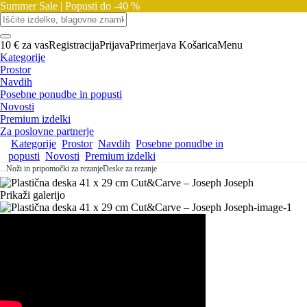
Summer Sale |
Popusti do -40 %
10 € za vas
Registracija
Prijava
Primerjava
Košarica
Menu
Kategorije
Prostor
Navdih
Posebne ponudbe in popusti
Novosti
Premium izdelki
Za poslovne partnerje
Kategorije
Prostor
Navdih
Posebne ponudbe in
popusti
Novosti
Premium izdelki
...
Noži in pripomočki za rezanje
Deske za rezanje
Prikaži galerijo