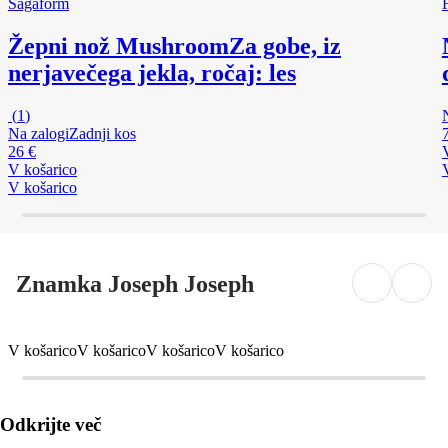
Sagaform
Žepni nož Mushroom
Za gobe, iz
nerjavečega jekla, ročaj: les
(
1
)
Na zalogi
Zadnji kos
26 €
V košarico
V košarico
Znamka Joseph Joseph
V košarico
V košarico
V košarico
V košarico
Odkrijte več