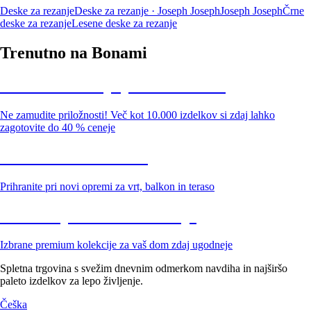
Deske za rezanje
Deske za rezanje · Joseph Joseph
Joseph Joseph
Črne
deske za rezanje
Lesene deske za rezanje
Trenutno na Bonami
Summer Sale: popusti do -40 %
Ne zamudite priložnosti! Več kot 10.000 izdelkov si zdaj lahko
zagotovite do 40 % ceneje
Znižani zdelki za vrt
Prihranite pri novi opremi za vrt, balkon in teraso
Znižane premium kolekcije
Izbrane premium kolekcije za vaš dom zdaj ugodneje
Spletna trgovina s svežim dnevnim odmerkom navdiha in najširšo
paleto izdelkov za lepo življenje.
Češka