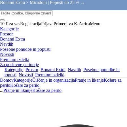
Bonami Extra × Micadoni |
Popusti do 25 % →
10 € za vas
Registracija
Prijava
Primerjava
Košarica
Menu
Kategorije
Prostor
Bonami Extra
Navdih
Posebne ponudbe in popusti
Novosti
Premium izdelki
Za poslovne partnerje
Kategorije
Prostor
Bonami Extra
Navdih
Posebne ponudbe in
popusti
Novosti
Premium izdelki
Domov
Kategorije
Čiščenje in organizacija
Pranje in likanje
Košare za
perilo
Košare za perilo
...
Pranje in likanje
Košare za perilo