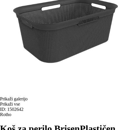
Prikaži galerijo
Prikaži vse
ID: 1502642
Rotho
Koš za perilo Brisen
Plastičen,