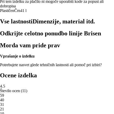
Pri tem izdelku za plačilo ni mogoče uporabiti kode za popust ali
dobropisa
Plastičen
Črn
41 l
Vse lastnosti
Dimenzije, material itd.
Odkrijte celotno ponudbo linije Brisen
Morda vam pride prav
Vprašanje o izdelku
Potrebujete nasvet glede tehničnih lastnosti ali pomoč pri izbiri?
Ocene izdelka
4.5
Število ocen
(
11
)
5
9
4
0
3
1
2
1
1
0