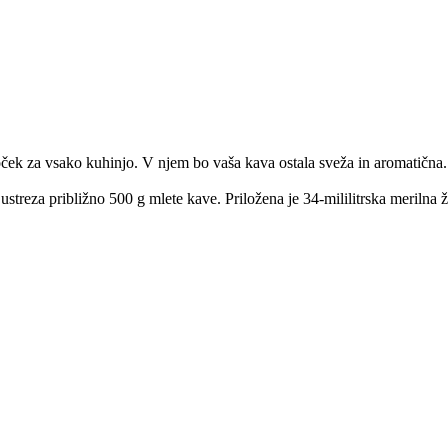
ček za vsako kuhinjo. V njem bo vaša kava ostala sveža in aromatična.
r ustreza približno 500 g mlete kave. Priložena je 34-mililitrska merilna