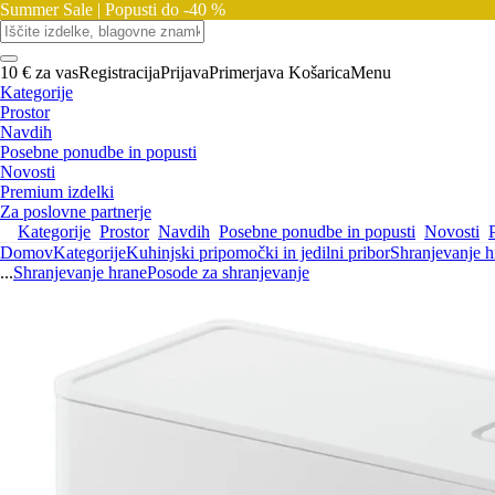
Summer Sale |
Popusti do -40 %
10 € za vas
Registracija
Prijava
Primerjava
Košarica
Menu
Kategorije
Prostor
Navdih
Posebne ponudbe in popusti
Novosti
Premium izdelki
Za poslovne partnerje
Kategorije
Prostor
Navdih
Posebne ponudbe in popusti
Novosti
Domov
Kategorije
Kuhinjski pripomočki in jedilni pribor
Shranjevanje h
...
Shranjevanje hrane
Posode za shranjevanje