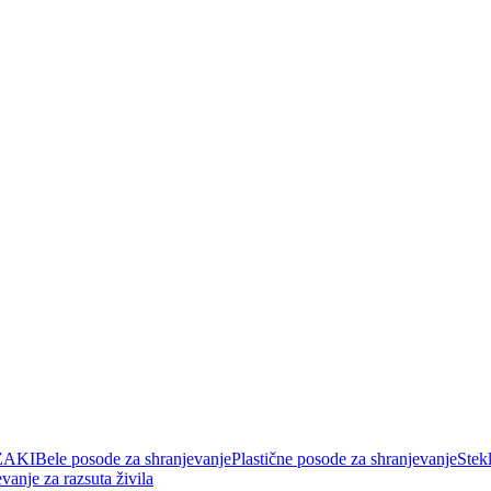
AKI
Bele posode za shranjevanje
Plastične posode za shranjevanje
Stek
vanje za razsuta živila