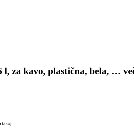
6 l, za kavo, plastična, bela
, …
ve
 takoj