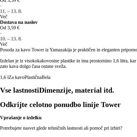
Od 3,59 €
·
11. – 13. 8.
Več
Dostava na naslov
Od 3,59 €
·
10. – 13. 8.
Več
Posoda za kavo Tower iz Yamazakija je praktičen in eleganten pripomo
Izdelan je iz visokokakovostne plastike in ima prostornino 1,6 litra, ka
zato kava dolgo časa ostane sveža.
1,6 l
Za kavo
Plastična
Bela
Vse lastnosti
Dimenzije, material itd.
Odkrijte celotno ponudbo linije Tower
Vprašanje o izdelku
Potrebujete nasvet glede tehničnih lastnosti ali pomoč pri izbiri?