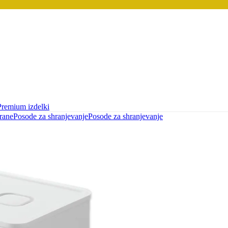
Premium izdelki
rane
Posode za shranjevanje
Posode za shranjevanje