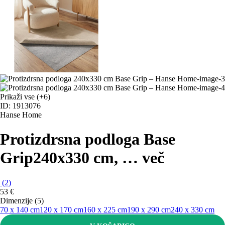
Prikaži vse
(+6)
ID: 1913076
Hanse Home
Protizdrsna podloga Base
Grip
240x330 cm
, …
več
(
2
)
53 €
Dimenzije (5)
70 x 140 cm
120 x 170 cm
160 x 225 cm
190 x 290 cm
240 x 330 cm