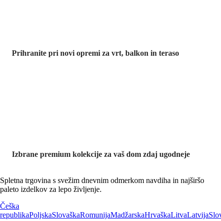
Prihranite pri novi opremi za vrt, balkon in teraso
Znižane
premium
kolekcije
Izbrane premium kolekcije za vaš dom zdaj ugodneje
Spletna trgovina s svežim dnevnim odmerkom navdiha in najširšo
paleto izdelkov za lepo življenje.
Češka
republika
Poljska
Slovaška
Romunija
Madžarska
Hrvaška
Litva
Latvija
Slo