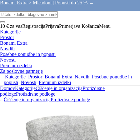
Bonami Extra × Micadoni |
Popusti do 25 % →
10 € za vas
Registracija
Prijava
Primerjava
Košarica
Menu
Kategorije
Prostor
Bonami Extra
Navdih
Posebne ponudbe in popusti
Novosti
Premium izdelki
Za poslovne partnerje
Kategorije
Prostor
Bonami Extra
Navdih
Posebne ponudbe in
popusti
Novosti
Premium izdelki
Domov
Kategorije
Čiščenje in organizacija
Protizdrsne
podloge
Protizdrsne podloge
...
Čiščenje in organizacija
Protizdrsne podloge