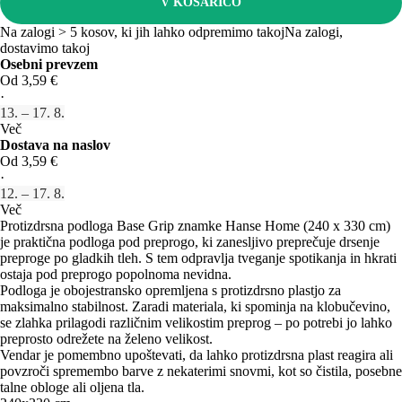
V KOŠARICO
Na zalogi > 5 kosov, ki jih lahko odpremimo takoj
Na zalogi,
dostavimo takoj
Osebni prevzem
Od 3,59 €
·
13. – 17. 8.
Več
Dostava na naslov
Od 3,59 €
·
12. – 17. 8.
Več
Protizdrsna podloga Base Grip znamke Hanse Home (240 x 330 cm)
je praktična podloga pod preprogo, ki zanesljivo preprečuje drsenje
preproge po gladkih tleh. S tem odpravlja tveganje spotikanja in hkrati
ostaja pod preprogo popolnoma nevidna.
Podloga je obojestransko opremljena s protizdrsno plastjo za
maksimalno stabilnost. Zaradi materiala, ki spominja na klobučevino,
se zlahka prilagodi različnim velikostim preprog – po potrebi jo lahko
preprosto odrežete na želeno velikost.
Vendar je pomembno upoštevati, da lahko protizdrsna plast reagira ali
povzroči spremembo barve z nekaterimi snovmi, kot so čistila, posebne
talne obloge ali oljena tla.