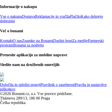
Informacije o nakupu
Vse o nakupu
Dostava
Reklamacije in vračila
Plačilo
Kako delujejo
dobropisi
Več o bonami
Kontakt
O nas
Znamke na Bonami
Darilni boni
Za medije
Partnerski
program
Bonami za podjetja
Prenesite aplikacijo za mobilne naprave
Sledite nam na družbenih omrežjih
Določila in splošni pogoji
Pravilnik o zasebnosti
Pravila in nastavitve
piškotkov
©2026 Bonami.cz, a.s. Vse pravice pridržane.
Thámova 289/13, 186 00 Praga
Češka republika