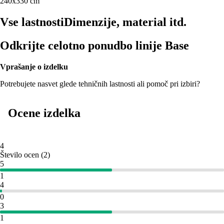
240x330 cm
Vse lastnosti
Dimenzije, material itd.
Odkrijte celotno ponudbo linije Base
Vprašanje o izdelku
Potrebujete nasvet glede tehničnih lastnosti ali pomoč pri izbiri?
Ocene izdelka
4
Število ocen
(
2
)
5
1
4
0
3
1