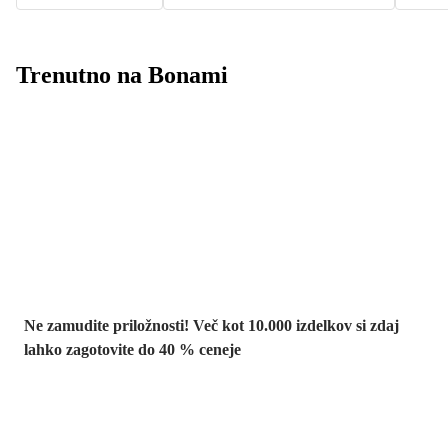
Trenutno na Bonami
Summer Sale:
popusti do -40 %
Ne zamudite priložnosti! Več kot 10.000 izdelkov si zdaj
lahko zagotovite do 40 % ceneje
Znižani zdelki za
vrt