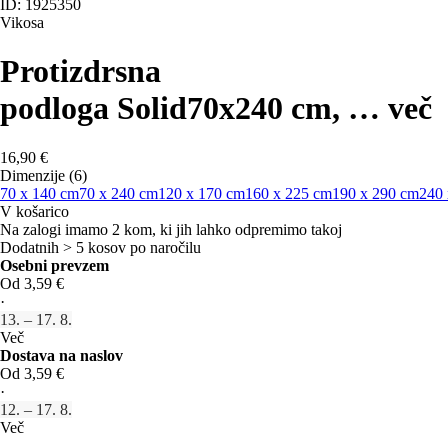
ID: 1925350
Vikosa
Protizdrsna
podloga Solid
70x240 cm
, …
več
16,90 €
Dimenzije (6)
70 x 140 cm
70 x 240 cm
120 x 170 cm
160 x 225 cm
190 x 290 cm
240 
V košarico
Na zalogi imamo 2 kom, ki jih lahko odpremimo takoj
Dodatnih > 5 kosov po naročilu
Osebni prevzem
Od 3,59 €
·
13. – 17. 8.
Več
Dostava na naslov
Od 3,59 €
·
12. – 17. 8.
Več