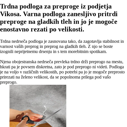
Trdna podloga za preproge iz podjetja
Vikosa. Varna podloga zanesljivo pritrdi
preproge na gladkih tleh in jo je mogoče
enostavno rezati po velikosti.
Trdna nedrseča podloga je zasnovana tako, da zagotavlja stabilnost in
varnost vaših preprog in preprog na gladkih tleh. Z njo se boste
izognili neprijetnemu drsenju in s tem morebitnim spotikam.
Njena obojestranska nedrseča prevleka trdno drži preprogo na mestu,
hkrati pa je povsem diskretna, zato je pod preprogo ni videti. Podloga
je na voljo v različnih velikostih, po potrebi pa jo je mogoče preprosto
prirezati na želeno velikost, da se popolnoma prilega pod vašo
preprogo.