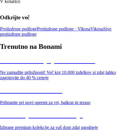
V košarico
Odkrijte več
Protizdrsne podloge
Protizdrsne podloge · Vikosa
Vikosa
Sive
protizdrsne podloge
Trenutno na Bonami
Summer Sale: popusti do -40 %
Ne zamudite priložnosti! Več kot 10.000 izdelkov si zdaj lahko
zagotovite do 40 % ceneje
Znižani zdelki za vrt
Prihranite pri novi opremi za vrt, balkon in teraso
Znižane premium kolekcije
Izbrane premium kolekcije za vaš dom zdaj ugodneje