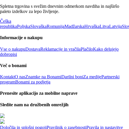
Spletna trgovina s svežim dnevnim odmerkom navdiha in najširšo
paleto izdelkov za lepo življenje.
Češka
republika
Poljska
Slovaška
Romunija
Madžarska
Hrvaška
Litva
Latvija
Slo
Informacije o nakupu
Vse o nakupu
Dostava
Reklamacije in vračila
Plačilo
Kako delujejo
dobropisi
Več o bonami
Kontakt
O nas
Znamke na Bonami
Darilni boni
Za medije
Partnerski
program
Bonami za podjetja
Prenesite aplikacijo za mobilne naprave
Sledite nam na družbenih omrežjih
Določila in splošni pogoji
Pravilnik o zasebnosti
Pravila in nastavitve