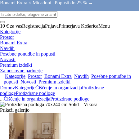
Bonami Extra × Micadoni |
Popusti do 25 % →
10 € za vas
Registracija
Prijava
Primerjava
Košarica
Menu
Kategorije
Prostor
Bonami Extra
Navdih
Posebne ponudbe in popusti
Novosti
Premium izdelki
Za poslovne partnerje
Kategorije
Prostor
Bonami Extra
Navdih
Posebne ponudbe in
popusti
Novosti
Premium izdelki
Domov
Kategorije
Čiščenje in organizacija
Protizdrsne
podloge
Protizdrsne podloge
...
Čiščenje in organizacija
Protizdrsne podloge
Prikaži galerijo