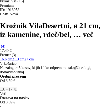
Prikaži vse
(+5)
Premium
ID: 1918058
Costa Nova
Krožnik Vila
Desertni, ø 21 cm,
iz kamenine, rdeč/bel
, …
več
(
4
)
17,40 €
Premer (3)
16.6 cm
21.3 cm
27 cm
V košarico
Na zalogi > 5 kosov, ki jih lahko odpremimo takoj
Na zalogi,
dostavimo takoj
Osebni prevzem
Od 3,59 €
·
13. – 17. 8.
Več
Dostava na naslov
Od 3,59 €
·