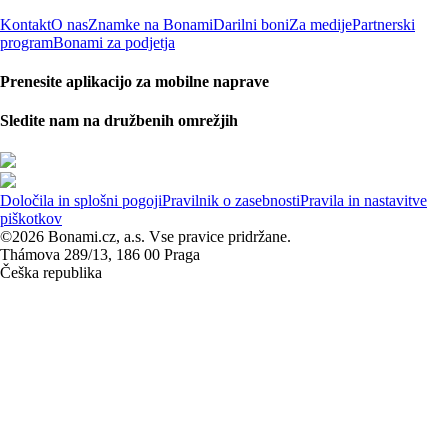
Kontakt
O nas
Znamke na Bonami
Darilni boni
Za medije
Partnerski
program
Bonami za podjetja
Prenesite aplikacijo za mobilne naprave
Sledite nam na družbenih omrežjih
Določila in splošni pogoji
Pravilnik o zasebnosti
Pravila in nastavitve
piškotkov
©2026 Bonami.cz, a.s. Vse pravice pridržane.
Thámova 289/13, 186 00 Praga
Češka republika