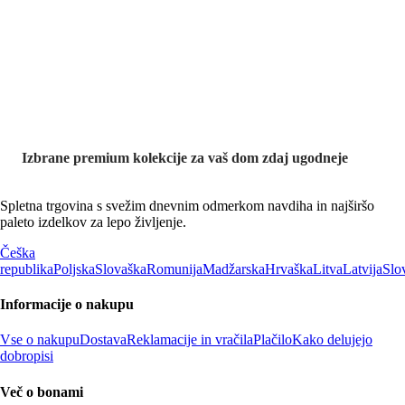
Znižane
premium
kolekcije
Izbrane premium kolekcije za vaš dom zdaj ugodneje
Spletna trgovina s svežim dnevnim odmerkom navdiha in najširšo
paleto izdelkov za lepo življenje.
Češka
republika
Poljska
Slovaška
Romunija
Madžarska
Hrvaška
Litva
Latvija
Slo
Informacije o nakupu
Vse o nakupu
Dostava
Reklamacije in vračila
Plačilo
Kako delujejo
dobropisi
Več o bonami