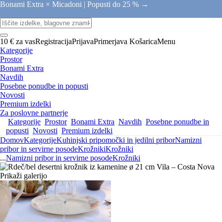
Bonami Extra × Micadoni |
Popusti do 25 % →
10 € za vas
Registracija
Prijava
Primerjava
Košarica
Menu
Kategorije
Prostor
Bonami Extra
Navdih
Posebne ponudbe in popusti
Novosti
Premium izdelki
Za poslovne partnerje
Kategorije
Prostor
Bonami Extra
Navdih
Posebne ponudbe in
popusti
Novosti
Premium izdelki
Domov
Kategorije
Kuhinjski pripomočki in jedilni pribor
Namizni
pribor in servirne posode
Krožniki
Krožniki
...
Namizni pribor in servirne posode
Krožniki
Prikaži galerijo