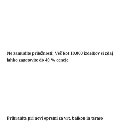
Summer Sale:
popusti do -40 %
Ne zamudite priložnosti! Več kot 10.000 izdelkov si zdaj
lahko zagotovite do 40 % ceneje
Znižani zdelki za
vrt
Prihranite pri novi opremi za vrt, balkon in teraso