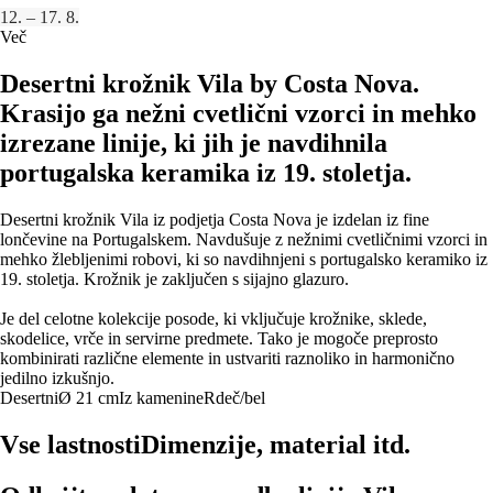
12. – 17. 8.
Več
Desertni krožnik Vila by Costa Nova.
Krasijo ga nežni cvetlični vzorci in mehko
izrezane linije, ki jih je navdihnila
portugalska keramika iz 19. stoletja.
Desertni krožnik Vila iz podjetja Costa Nova je izdelan iz fine
lončevine na Portugalskem. Navdušuje z nežnimi cvetličnimi vzorci in
mehko žlebljenimi robovi, ki so navdihnjeni s portugalsko keramiko iz
19. stoletja. Krožnik je zaključen s sijajno glazuro.
Je del celotne kolekcije posode, ki vključuje krožnike, sklede,
skodelice, vrče in servirne predmete. Tako je mogoče preprosto
kombinirati različne elemente in ustvariti raznoliko in harmonično
jedilno izkušnjo.
Desertni
Ø 21 cm
Iz kamenine
Rdeč/bel
Vse lastnosti
Dimenzije, material itd.