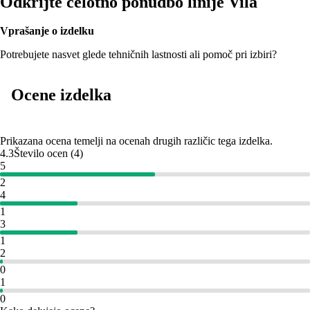
Odkrijte celotno ponudbo linije Vila
Vprašanje o izdelku
Potrebujete nasvet glede tehničnih lastnosti ali pomoč pri izbiri?
Ocene izdelka
Prikazana ocena temelji na ocenah drugih različic tega izdelka.
4.3
Število ocen
(
4
)
5
2
4
1
3
1
2
0
1
0