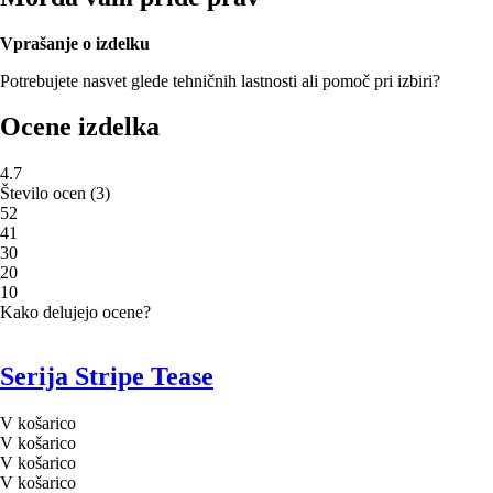
Vprašanje o izdelku
Potrebujete nasvet glede tehničnih lastnosti ali pomoč pri izbiri?
Ocene izdelka
4.7
Število ocen
(
3
)
5
2
4
1
3
0
2
0
1
0
Kako delujejo ocene?
Serija Stripe Tease
V košarico
V košarico
V košarico
V košarico