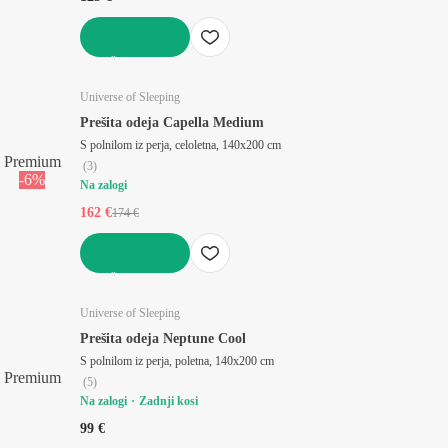
V KOŠARICO
Universe of Sleeping
Prešita odeja Capella Medium
S polnilom iz perja, celoletna, 140x200 cm
Premium
(
3
)
-6%
Na zalogi
162 €
174 €
V KOŠARICO
Universe of Sleeping
Prešita odeja Neptune Cool
S polnilom iz perja, poletna, 140x200 cm
Premium
(
5
)
Na zalogi
Zadnji kosi
99 €