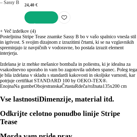
24,40 €
V KOŠARICO
+
Več izdelkov (4)
Posteljnina Stripe Tease znamke Sassy B bo v vašo spalnico vnesla stil
in igrivost. S svojim dizajnom z izrazitimi črtami, ki se na vzglavnikih
spreminjajo iz navpičnih v vodoravne, bo postala izrazit element
interjerja.
Izdelana je iz mehke mešanice bombaža in poliestra, ki je idealna za
vsakodnevno uporabo in vam bo zagotovila udoben spanec. Poleg tega
je bila izdelana v skladu s standardi kakovosti in okoljske varnosti, kar
potrjuje certifikat STANDARD 100 by OEKO-TEX®.
Enojna
Na gumbe
Obojestranska
Črtasta
Rdeča/rožnata
135x200 cm
Vse lastnosti
Dimenzije, material itd.
Odkrijte celotno ponudbo linije Stripe
Tease
Morda vam pride prav