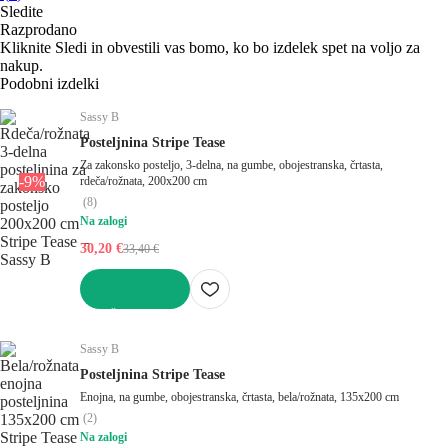
Sledite
Razprodano
Kliknite Sledi in obvestili vas bomo, ko bo izdelek spet na voljo za
nakup.
Podobni izdelki
Sassy B
Posteljnina Stripe Tease
Za zakonsko posteljo, 3-delna, na gumbe, obojestranska, črtasta,
-9%
rdeča/rožnata, 200x200 cm
(
8
)
Na zalogi
30,20 €
33,40 €
V KOŠARICO
Sassy B
Posteljnina Stripe Tease
Enojna, na gumbe, obojestranska, črtasta, bela/rožnata, 135x200 cm
(
2
)
Na zalogi