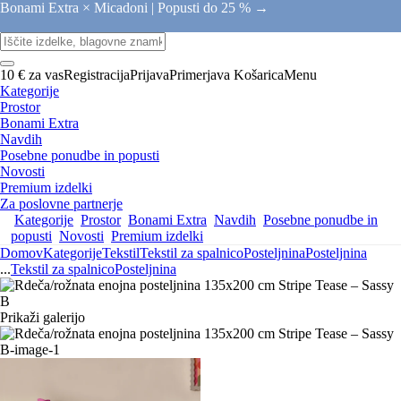
Bonami Extra × Micadoni |
Popusti do 25 % →
10 € za vas
Registracija
Prijava
Primerjava
Košarica
Menu
Kategorije
Prostor
Bonami Extra
Navdih
Posebne ponudbe in popusti
Novosti
Premium izdelki
Za poslovne partnerje
Kategorije
Prostor
Bonami Extra
Navdih
Posebne ponudbe in
popusti
Novosti
Premium izdelki
Domov
Kategorije
Tekstil
Tekstil za spalnico
Posteljnina
Posteljnina
...
Tekstil za spalnico
Posteljnina
Prikaži galerijo