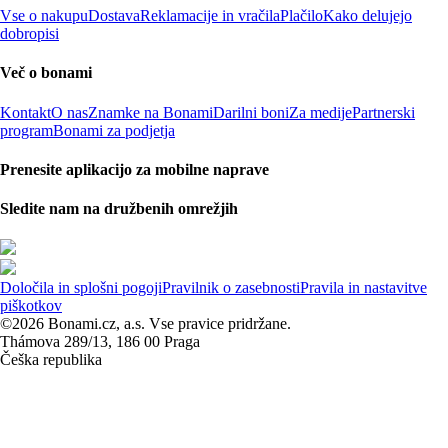
Vse o nakupu
Dostava
Reklamacije in vračila
Plačilo
Kako delujejo
dobropisi
Več o bonami
Kontakt
O nas
Znamke na Bonami
Darilni boni
Za medije
Partnerski
program
Bonami za podjetja
Prenesite aplikacijo za mobilne naprave
Sledite nam na družbenih omrežjih
Določila in splošni pogoji
Pravilnik o zasebnosti
Pravila in nastavitve
piškotkov
©2026 Bonami.cz, a.s. Vse pravice pridržane.
Thámova 289/13, 186 00 Praga
Češka republika