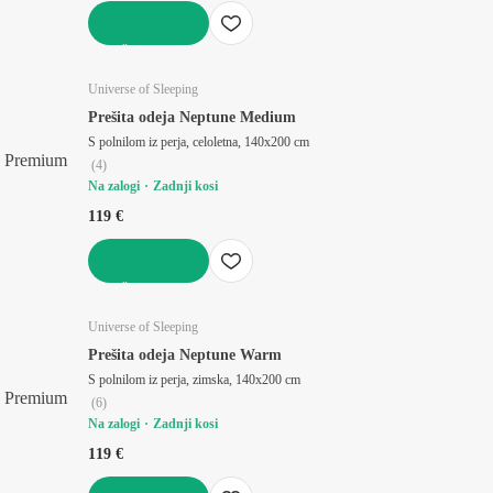
V KOŠARICO
Universe of Sleeping
Prešita odeja Neptune Medium
S polnilom iz perja, celoletna, 140x200 cm
Premium
(
4
)
Na zalogi
Zadnji kosi
119 €
V KOŠARICO
Universe of Sleeping
Prešita odeja Neptune Warm
S polnilom iz perja, zimska, 140x200 cm
Premium
(
6
)
Na zalogi
Zadnji kosi
119 €