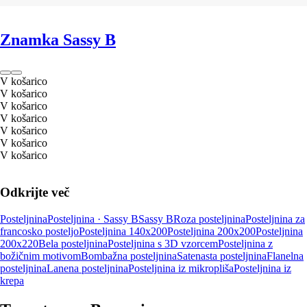
Znamka Sassy B
V košarico
V košarico
V košarico
V košarico
V košarico
V košarico
V košarico
Odkrijte več
Posteljnina
Posteljnina · Sassy B
Sassy B
Roza posteljnina
Posteljnina za
francosko posteljo
Posteljnina 140x200
Posteljnina 200x200
Posteljnina
200x220
Bela posteljnina
Posteljnina s 3D vzorcem
Posteljnina z
božičnim motivom
Bombažna posteljnina
Satenasta posteljnina
Flanelna
posteljnina
Lanena posteljnina
Posteljnina iz mikropliša
Posteljnina iz
krepa