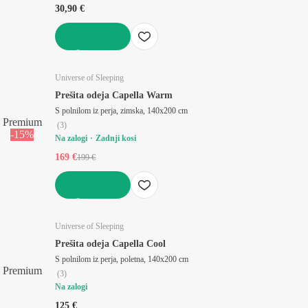
30,90 €
V KOŠARICO
Universe of Sleeping
Prešita odeja Capella Warm
S polnilom iz perja, zimska, 140x200 cm
Premium
(
3
)
-15%
Na zalogi
Zadnji kosi
169 €
199 €
V KOŠARICO
Universe of Sleeping
Prešita odeja Capella Cool
S polnilom iz perja, poletna, 140x200 cm
Premium
(
3
)
Na zalogi
125 €