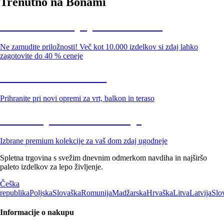
Trenutno na Bonami
Summer Sale: popusti do -40 %
Ne zamudite priložnosti! Več kot 10.000 izdelkov si zdaj lahko
zagotovite do 40 % ceneje
Znižani zdelki za vrt
Prihranite pri novi opremi za vrt, balkon in teraso
Znižane premium kolekcije
Izbrane premium kolekcije za vaš dom zdaj ugodneje
Spletna trgovina s svežim dnevnim odmerkom navdiha in najširšo
paleto izdelkov za lepo življenje.
Češka
republika
Poljska
Slovaška
Romunija
Madžarska
Hrvaška
Litva
Latvija
Slo
Informacije o nakupu