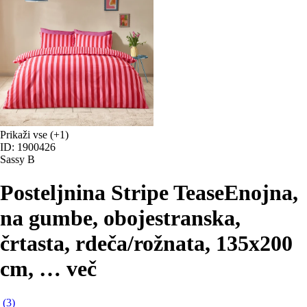
Prikaži vse
(+1)
ID: 1900426
Sassy B
Posteljnina Stripe Tease
Enojna,
na gumbe, obojestranska,
črtasta, rdeča/rožnata, 135x200
cm
, …
več
(
3
)