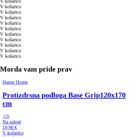
V košarico
V košarico
V košarico
V košarico
V košarico
V košarico
V košarico
V košarico
V košarico
V košarico
V košarico
Morda vam pride prav
Hanse Home
Protizdrsna podloga Base Grip
120x170
cm
(
3
)
Na zalogi
19,90 €
V košarico