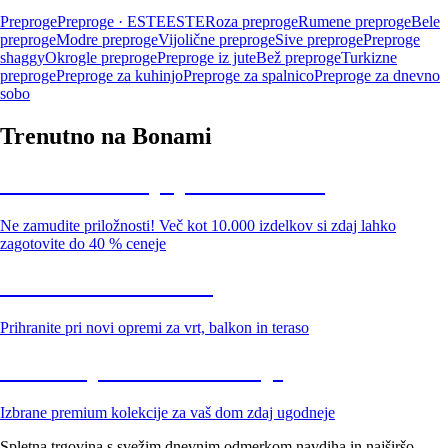
Preproge
Preproge · ESTE
ESTE
Roza preproge
Rumene preproge
Bele
preproge
Modre preproge
Vijolične preproge
Sive preproge
Preproge
shaggy
Okrogle preproge
Preproge iz jute
Bež preproge
Turkizne
preproge
Preproge za kuhinjo
Preproge za spalnico
Preproge za dnevno
sobo
Trenutno na Bonami
Summer Sale: popusti do -40 %
Ne zamudite priložnosti! Več kot 10.000 izdelkov si zdaj lahko
zagotovite do 40 % ceneje
Znižani zdelki za vrt
Prihranite pri novi opremi za vrt, balkon in teraso
Znižane premium kolekcije
Izbrane premium kolekcije za vaš dom zdaj ugodneje
Spletna trgovina s svežim dnevnim odmerkom navdiha in najširšo