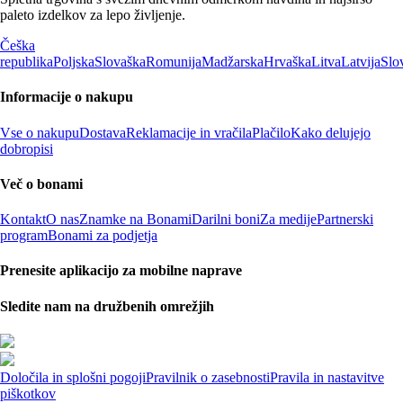
paleto izdelkov za lepo življenje.
Češka
republika
Poljska
Slovaška
Romunija
Madžarska
Hrvaška
Litva
Latvija
Slo
Informacije o nakupu
Vse o nakupu
Dostava
Reklamacije in vračila
Plačilo
Kako delujejo
dobropisi
Več o bonami
Kontakt
O nas
Znamke na Bonami
Darilni boni
Za medije
Partnerski
program
Bonami za podjetja
Prenesite aplikacijo za mobilne naprave
Sledite nam na družbenih omrežjih
Določila in splošni pogoji
Pravilnik o zasebnosti
Pravila in nastavitve
piškotkov