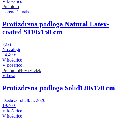
V košarico
Premium
Lorena Canals
Protizdrsna podloga Natural Latex-
coated S
110x150 cm
(
22
)
Na zalogi
24,40 €
V košarico
V košarico
Premium
Nov izdelek
Vikosa
Protizdrsna podloga Solid
120x170 cm
Dostava od 28. 8. 2026
19,40 €
V košarico
V košarico