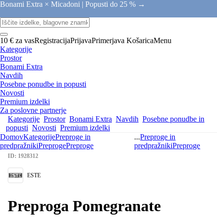
Bonami Extra × Micadoni |
Popusti do 25 % →
10 € za vas
Registracija
Prijava
Primerjava
Košarica
Menu
Kategorije
Prostor
Bonami Extra
Navdih
Posebne ponudbe in popusti
Novosti
Premium izdelki
Za poslovne partnerje
Kategorije
Prostor
Bonami Extra
Navdih
Posebne ponudbe in
popusti
Novosti
Premium izdelki
Domov
Kategorije
Preproge in
...
Preproge in
predpražniki
Preproge
Preproge
predpražniki
Preproge
ID: 1928312
ESTE
Preproga Pomegranate