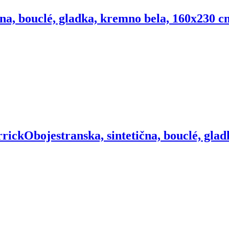
na, bouclé, gladka, kremno bela, 160x230 c
rrick
Obojestranska, sintetična, bouclé, gla