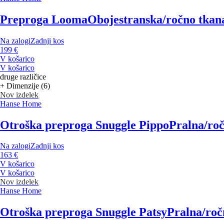
Preproga Looma
Obojestranska/ročno tkana
Na zalogi
Zadnji kos
199 €
V košarico
V košarico
druge različice
+ Dimenzije (6)
Nov izdelek
Hanse Home
Otroška preproga Snuggle Pippo
Pralna/ro
Na zalogi
Zadnji kos
163 €
V košarico
V košarico
Nov izdelek
Hanse Home
Otroška preproga Snuggle Patsy
Pralna/roč