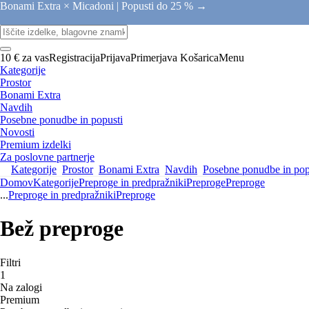
Bonami Extra × Micadoni |
Popusti do 25 % →
10 € za vas
Registracija
Prijava
Primerjava
Košarica
Menu
Kategorije
Prostor
Bonami Extra
Navdih
Posebne ponudbe in popusti
Novosti
Premium izdelki
Za poslovne partnerje
Kategorije
Prostor
Bonami Extra
Navdih
Posebne ponudbe in pop
Domov
Kategorije
Preproge in predpražniki
Preproge
Preproge
...
Preproge in predpražniki
Preproge
Bež preproge
Filtri
1
Na zalogi
Premium