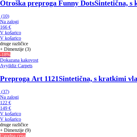
Otroška preproga Funny Dots
Sintetična, s
(
10
)
Na zalogi
166 €
V košarico
V košarico
druge različice
+ Dimenzije (3)
-18%
Dokazana kakovost
Ayyildiz Carpets
Preproga Art 1121
Sintetična, s kratkimi v
(
37
)
Na zalogi
122 €
149 €
V košarico
V košarico
druge različice
+ Dimenzije (9)
Ugodna cena