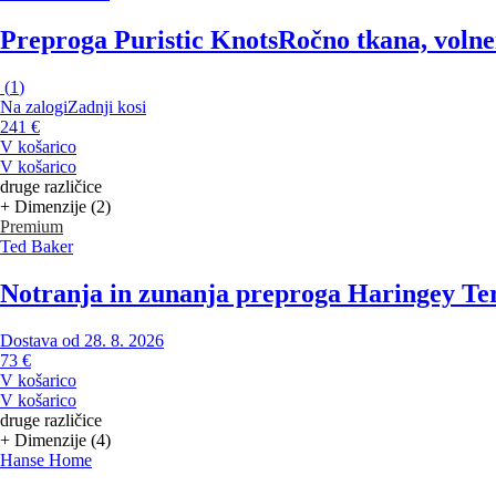
Preproga Puristic Knots
Ročno tkana, volne
(
1
)
Na zalogi
Zadnji kosi
241 €
V košarico
V košarico
druge različice
+ Dimenzije (2)
Premium
Ted Baker
Notranja in zunanja preproga Haringey Te
Dostava od 28. 8. 2026
73 €
V košarico
V košarico
druge različice
+ Dimenzije (4)
Hanse Home