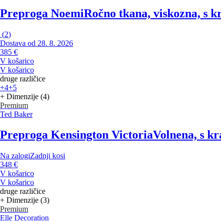
Preproga Noemi
Ročno tkana, viskozna, s k
(
2
)
Dostava od 28. 8. 2026
385 €
V košarico
V košarico
druge različice
+4
+5
+ Dimenzije (4)
Premium
Ted Baker
Preproga Kensington Victoria
Volnena, s k
Na zalogi
Zadnji kosi
348 €
V košarico
V košarico
druge različice
+ Dimenzije (3)
Premium
Elle Decoration