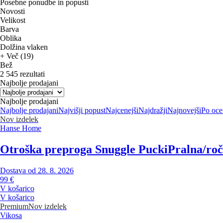
Posebne ponudbe in popusti
Novosti
Velikost
Barva
Oblika
Dolžina vlaken
+ Več (19)
Bež
2 545 rezultati
Najbolje prodajani
Najbolje prodajani
Najbolje prodajani
Najvišji popust
Najcenejši
Najdražji
Najnovejši
Po oce
Nov izdelek
Hanse Home
Otroška preproga Snuggle Pucki
Pralna/roč
Dostava od 28. 8. 2026
99 €
V košarico
V košarico
Premium
Nov izdelek
Vikosa