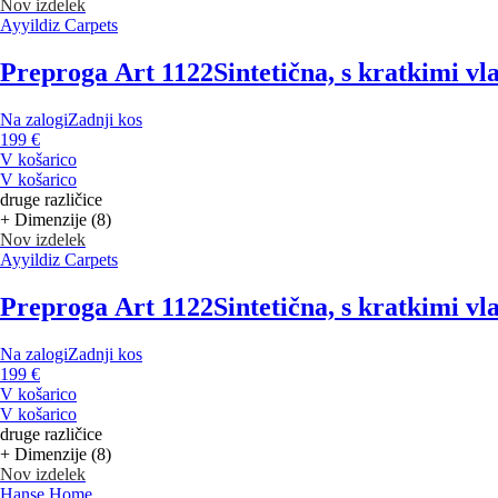
Nov izdelek
Ayyildiz Carpets
Preproga Art 1122
Sintetična, s kratkimi vl
Na zalogi
Zadnji kos
199 €
V košarico
V košarico
druge različice
+ Dimenzije (8)
Nov izdelek
Ayyildiz Carpets
Preproga Art 1122
Sintetična, s kratkimi v
Na zalogi
Zadnji kos
199 €
V košarico
V košarico
druge različice
+ Dimenzije (8)
Nov izdelek
Hanse Home