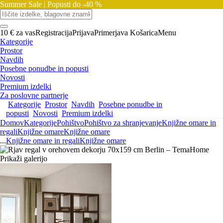
Summer Sale |
Popusti do -40 %
10 € za vas
Registracija
Prijava
Primerjava
Košarica
Menu
Kategorije
Prostor
Navdih
Posebne ponudbe in popusti
Novosti
Premium izdelki
Za poslovne partnerje
Kategorije
Prostor
Navdih
Posebne ponudbe in
popusti
Novosti
Premium izdelki
Domov
Kategorije
Pohištvo
Pohištvo za shranjevanje
Knjižne omare in
regali
Knjižne omare
Knjižne omare
...
Knjižne omare in regali
Knjižne omare
Prikaži galerijo