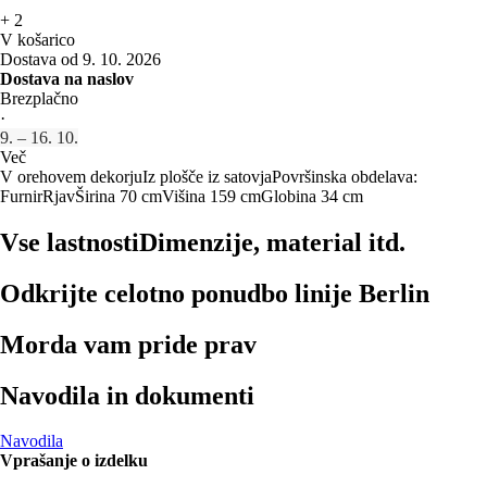
+
2
V košarico
Dostava od 9. 10. 2026
Dostava na naslov
Brezplačno
·
9. – 16. 10.
Več
V orehovem dekorju
Iz plošče iz satovja
Površinska obdelava:
Furnir
Rjav
Širina 70 cm
Višina 159 cm
Globina 34 cm
Vse lastnosti
Dimenzije, material itd.
Odkrijte celotno ponudbo linije Berlin
Morda vam pride prav
Navodila in dokumenti
Navodila
Vprašanje o izdelku