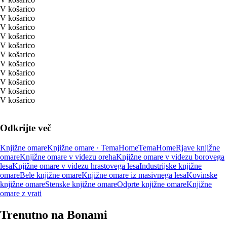
V košarico
V košarico
V košarico
V košarico
V košarico
V košarico
V košarico
V košarico
V košarico
V košarico
V košarico
Odkrijte več
Knjižne omare
Knjižne omare · TemaHome
TemaHome
Rjave knjižne
omare
Knjižne omare v videzu oreha
Knjižne omare v videzu borovega
lesa
Knjižne omare v videzu hrastovega lesa
Industrijske knjižne
omare
Bele knjižne omare
Knjižne omare iz masivnega lesa
Kovinske
knjižne omare
Stenske knjižne omare
Odprte knjižne omare
Knjižne
omare z vrati
Trenutno na Bonami