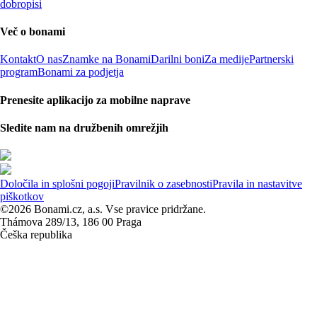
dobropisi
Več o bonami
Kontakt
O nas
Znamke na Bonami
Darilni boni
Za medije
Partnerski
program
Bonami za podjetja
Prenesite aplikacijo za mobilne naprave
Sledite nam na družbenih omrežjih
Določila in splošni pogoji
Pravilnik o zasebnosti
Pravila in nastavitve
piškotkov
©2026 Bonami.cz, a.s. Vse pravice pridržane.
Thámova 289/13, 186 00 Praga
Češka republika