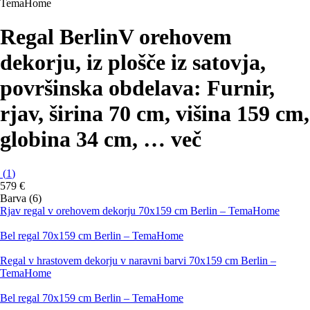
TemaHome
Regal Berlin
V orehovem
dekorju, iz plošče iz satovja,
površinska obdelava: Furnir,
rjav, širina 70 cm, višina 159 cm,
globina 34 cm
, …
več
(
1
)
579 €
Barva (6)
Rjav regal v orehovem dekorju 70x159 cm Berlin – TemaHome
Bel regal 70x159 cm Berlin – TemaHome
Regal v hrastovem dekorju v naravni barvi 70x159 cm Berlin –
TemaHome
Bel regal 70x159 cm Berlin – TemaHome