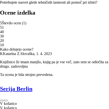
Potrebujete nasvet glede tehničnih lastnosti ali pomoč pri izbiri?
Ocene izdelka
5
Število ocen
(
1
)
5
1
4
0
3
0
2
0
1
0
Kako delujejo ocene?
K
Katarína Z.
Slovaška
,
1. 4. 2023
Knjižnico že imam manjšo, knjig pa je vse več, zato sem se odločila za
drugo. zadovoljna
Ta ocena je bila strojno prevedena.
Serija Berlin
V košarico
V košarico