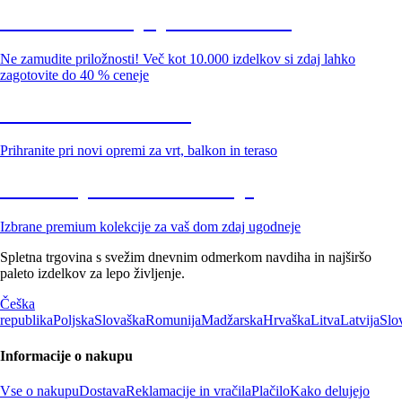
Summer Sale: popusti do -40 %
Ne zamudite priložnosti! Več kot 10.000 izdelkov si zdaj lahko
zagotovite do 40 % ceneje
Znižani zdelki za vrt
Prihranite pri novi opremi za vrt, balkon in teraso
Znižane premium kolekcije
Izbrane premium kolekcije za vaš dom zdaj ugodneje
Spletna trgovina s svežim dnevnim odmerkom navdiha in najširšo
paleto izdelkov za lepo življenje.
Češka
republika
Poljska
Slovaška
Romunija
Madžarska
Hrvaška
Litva
Latvija
Slo
Informacije o nakupu
Vse o nakupu
Dostava
Reklamacije in vračila
Plačilo
Kako delujejo