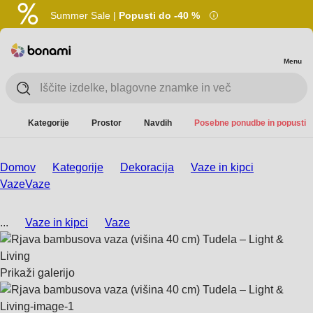
Summer Sale |
Popusti do -40 %
Menu
Kategorije
Prostor
Navdih
Posebne ponudbe in popusti
Domov
Kategorije
Dekoracija
Vaze in kipci
Vaze
Vaze
...
Vaze in kipci
Vaze
Prikaži galerijo