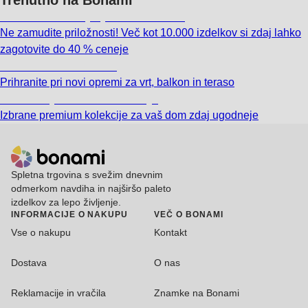
Summer Sale: popusti do -40 %
Ne zamudite priložnosti! Več kot 10.000 izdelkov si zdaj lahko
zagotovite do 40 % ceneje
Znižani zdelki za vrt
Prihranite pri novi opremi za vrt, balkon in teraso
Znižane premium kolekcije
Izbrane premium kolekcije za vaš dom zdaj ugodneje
Spletna trgovina s svežim dnevnim
odmerkom navdiha in najširšo paleto
izdelkov za lepo življenje.
INFORMACIJE O NAKUPU
VEČ O BONAMI
Vse o nakupu
Kontakt
Dostava
O nas
Reklamacije in vračila
Znamke na Bonami