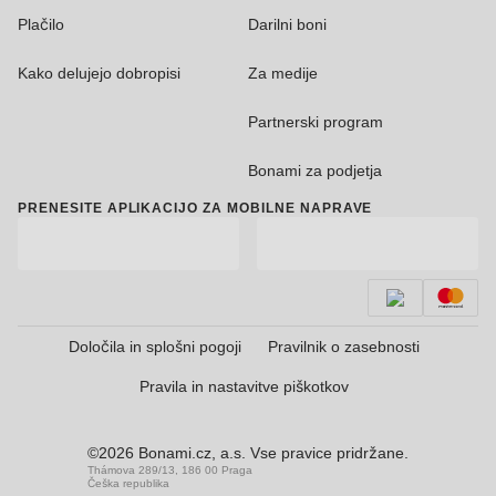
Plačilo
Darilni boni
Kako delujejo dobropisi
Za medije
Partnerski program
Bonami za podjetja
PRENESITE APLIKACIJO ZA MOBILNE NAPRAVE
Določila in splošni pogoji
Pravilnik o zasebnosti
Pravila in nastavitve piškotkov
©2026 Bonami.cz, a.s. Vse pravice pridržane.
Thámova 289/13, 186 00 Praga
Češka republika