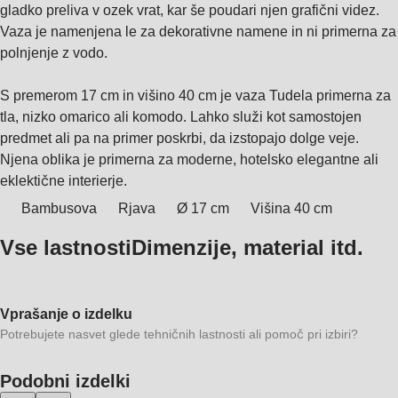
gladko preliva v ozek vrat, kar še poudari njen grafični videz.
Vaza je namenjena le za dekorativne namene in ni primerna za
polnjenje z vodo.
S premerom 17 cm in višino 40 cm je vaza Tudela primerna za
tla, nizko omarico ali komodo. Lahko služi kot samostojen
predmet ali pa na primer poskrbi, da izstopajo dolge veje.
Njena oblika je primerna za moderne, hotelsko elegantne ali
eklektične interierje.
Bambusova
Rjava
Ø 17 cm
Višina 40 cm
Vse lastnosti
Dimenzije, material itd.
Vprašanje o izdelku
Potrebujete nasvet glede tehničnih lastnosti ali pomoč pri izbiri?
Podobni izdelki