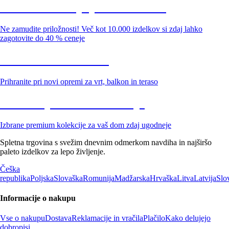
Summer Sale: popusti do -40 %
Ne zamudite priložnosti! Več kot 10.000 izdelkov si zdaj lahko
zagotovite do 40 % ceneje
Znižani zdelki za vrt
Prihranite pri novi opremi za vrt, balkon in teraso
Znižane premium kolekcije
Izbrane premium kolekcije za vaš dom zdaj ugodneje
Spletna trgovina s svežim dnevnim odmerkom navdiha in najširšo
paleto izdelkov za lepo življenje.
Češka
republika
Poljska
Slovaška
Romunija
Madžarska
Hrvaška
Litva
Latvija
Slo
Informacije o nakupu
Vse o nakupu
Dostava
Reklamacije in vračila
Plačilo
Kako delujejo
dobropisi