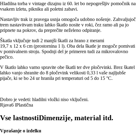
Hladilna torba v vintage dizajnu iz 60. let bo nepogrešljiv pomočnik na
vsakem izletu, pikniku ali poletni zabavi.
Nastavljiv trak iz pravega usnja omogoča udobno nošenje. Zahvaljujoč
trem nastavitvam traku lahko škatlo nosite v roki, čez ramo ali pa jo
pripnete na pokrov, da preprečite neželeno odpiranje.
Škatla vključuje tudi 2 manjši škatli za hrano z merami
19,7 x 12 x 6 cm (prostornina 1 l). Oba dela škatle je mogoče pomivati
v pomivalnem stroju. Spodnji del je primeren tudi za mikrovalovno
pečico.
V škatlo lahko varno spravite obe škatli ter dve pločevinki. Brez škatel
lahko vanjo shranite do 8 pločevink velikosti 0,33 l vaše najljubše
pijače, ki se bo 24 ur hranila pri temperaturi od 5 do 15 °C.
Dobro je vedeti: hladilni vložki niso vključeni.
Rjava
6 l
Plastična
Vse lastnosti
Dimenzije, material itd.
Vprašanje o izdelku