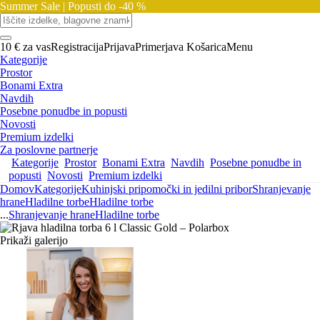
Summer Sale |
Popusti do -40 %
10 € za vas
Registracija
Prijava
Primerjava
Košarica
Menu
Kategorije
Prostor
Bonami Extra
Navdih
Posebne ponudbe in popusti
Novosti
Premium izdelki
Za poslovne partnerje
Kategorije
Prostor
Bonami Extra
Navdih
Posebne ponudbe in
popusti
Novosti
Premium izdelki
Domov
Kategorije
Kuhinjski pripomočki in jedilni pribor
Shranjevanje
hrane
Hladilne torbe
Hladilne torbe
...
Shranjevanje hrane
Hladilne torbe
Prikaži galerijo