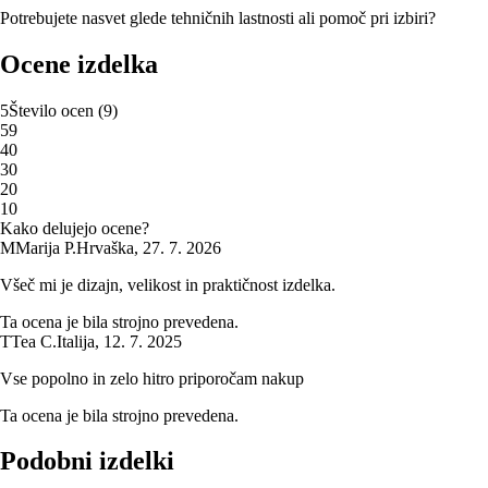
Potrebujete nasvet glede tehničnih lastnosti ali pomoč pri izbiri?
Ocene izdelka
5
Število ocen
(
9
)
5
9
4
0
3
0
2
0
1
0
Kako delujejo ocene?
M
Marija P.
Hrvaška
,
27. 7. 2026
Všeč mi je dizajn, velikost in praktičnost izdelka.
Ta ocena je bila strojno prevedena.
T
Tea C.
Italija
,
12. 7. 2025
Vse popolno in zelo hitro priporočam nakup
Ta ocena je bila strojno prevedena.
Podobni izdelki