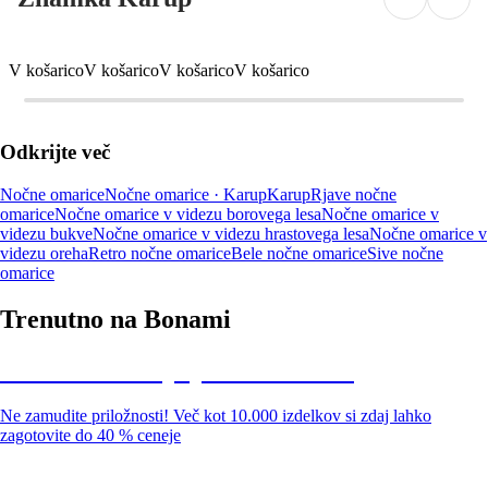
V košarico
V košarico
V košarico
V košarico
Odkrijte več
Nočne omarice
Nočne omarice · Karup
Karup
Rjave nočne
omarice
Nočne omarice v videzu borovega lesa
Nočne omarice v
videzu bukve
Nočne omarice v videzu hrastovega lesa
Nočne omarice v
videzu oreha
Retro nočne omarice
Bele nočne omarice
Sive nočne
omarice
Trenutno na Bonami
Summer Sale: popusti do -40 %
Ne zamudite priložnosti! Več kot 10.000 izdelkov si zdaj lahko
zagotovite do 40 % ceneje
Znižani zdelki za vrt