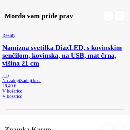
Morda vam pride prav
Reality
Namizna svetilka Diaz
LED, s kovinskim
senčilom, kovinska, na USB, mat črna,
višina 21 cm
(
1
)
Na zalogi
Zadnji kosi
26,40 €
V košarico
V košarico
Znamka Karup