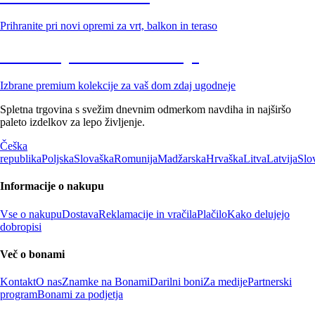
Prihranite pri novi opremi za vrt, balkon in teraso
Znižane premium kolekcije
Izbrane premium kolekcije za vaš dom zdaj ugodneje
Spletna trgovina s svežim dnevnim odmerkom navdiha in najširšo
paleto izdelkov za lepo življenje.
Češka
republika
Poljska
Slovaška
Romunija
Madžarska
Hrvaška
Litva
Latvija
Slo
Informacije o nakupu
Vse o nakupu
Dostava
Reklamacije in vračila
Plačilo
Kako delujejo
dobropisi
Več o bonami
Kontakt
O nas
Znamke na Bonami
Darilni boni
Za medije
Partnerski
program
Bonami za podjetja