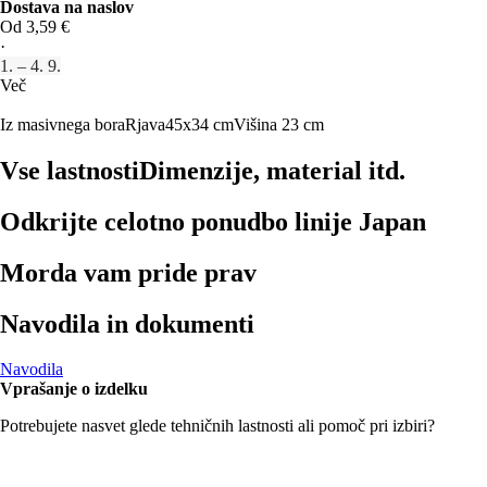
Dostava na naslov
Od 3,59 €
·
1. – 4. 9.
Več
Iz masivnega bora
Rjava
45x34 cm
Višina 23 cm
Vse lastnosti
Dimenzije, material itd.
Odkrijte celotno ponudbo linije Japan
Morda vam pride prav
Navodila in dokumenti
Navodila
Vprašanje o izdelku
Potrebujete nasvet glede tehničnih lastnosti ali pomoč pri izbiri?