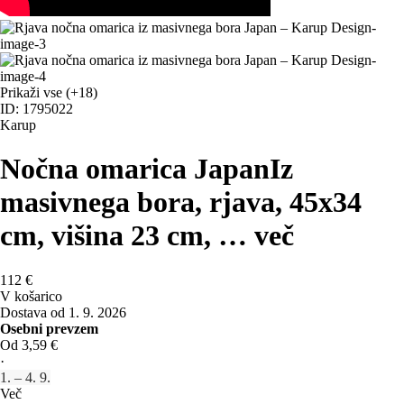
Prikaži vse
(+18)
ID: 1795022
Karup
Nočna omarica Japan
Iz
masivnega bora, rjava, 45x34
cm, višina 23 cm
, …
več
112 €
V košarico
Dostava od 1. 9. 2026
Osebni prevzem
Od 3,59 €
·
1. – 4. 9.
Več