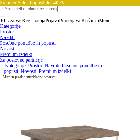
Summer Sale |
Popusti do -40 %
10 € za vas
Registracija
Prijava
Primerjava
Košarica
Menu
Kategorije
Prostor
Navdih
Posebne ponudbe in popusti
Novosti
Premium izdelki
Za poslovne partnerje
Kategorije
Prostor
Navdih
Posebne ponudbe in
popusti
Novosti
Premium izdelki
...
Mize in pisalne mize
Nočne omarice