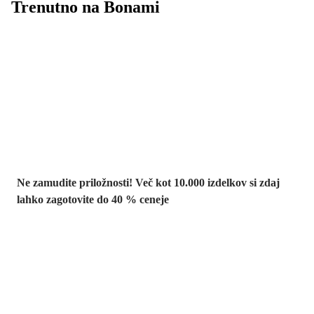
Trenutno na Bonami
Summer Sale:
popusti do -40 %
Ne zamudite priložnosti! Več kot 10.000 izdelkov si zdaj
lahko zagotovite do 40 % ceneje
Znižani zdelki za
vrt