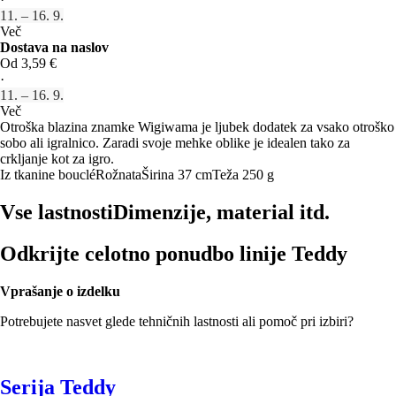
11. – 16. 9.
Več
Dostava na naslov
Od 3,59 €
·
11. – 16. 9.
Več
Otroška blazina znamke Wigiwama je ljubek dodatek za vsako otroško
sobo ali igralnico. Zaradi svoje mehke oblike je idealen tako za
crkljanje kot za igro.
Iz tkanine bouclé
Rožnata
Širina 37 cm
Teža 250 g
Vse lastnosti
Dimenzije, material itd.
Odkrijte celotno ponudbo linije Teddy
Vprašanje o izdelku
Potrebujete nasvet glede tehničnih lastnosti ali pomoč pri izbiri?
Serija Teddy