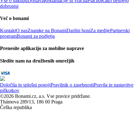
Vse o nakupu
Dostava
Reklamacije in vračila
Plačilo
Kako delujejo
dobropisi
Več o bonami
Kontakt
O nas
Znamke na Bonami
Darilni boni
Za medije
Partnerski
program
Bonami za podjetja
Prenesite aplikacijo za mobilne naprave
Sledite nam na družbenih omrežjih
Določila in splošni pogoji
Pravilnik o zasebnosti
Pravila in nastavitve
piškotkov
©2026 Bonami.cz, a.s. Vse pravice pridržane.
Thámova 289/13, 186 00 Praga
Češka republika