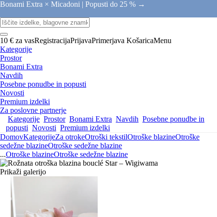
Bonami Extra × Micadoni |
Popusti do 25 % →
10 € za vas
Registracija
Prijava
Primerjava
Košarica
Menu
Kategorije
Prostor
Bonami Extra
Navdih
Posebne ponudbe in popusti
Novosti
Premium izdelki
Za poslovne partnerje
Kategorije
Prostor
Bonami Extra
Navdih
Posebne ponudbe in
popusti
Novosti
Premium izdelki
Domov
Kategorije
Za otroke
Otroški tekstil
Otroške blazine
Otroške
sedežne blazine
Otroške sedežne blazine
...
Otroške blazine
Otroške sedežne blazine
Prikaži galerijo