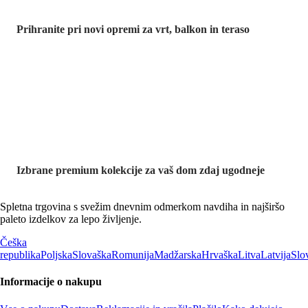
Prihranite pri novi opremi za vrt, balkon in teraso
Znižane
premium
kolekcije
Izbrane premium kolekcije za vaš dom zdaj ugodneje
Spletna trgovina s svežim dnevnim odmerkom navdiha in najširšo
paleto izdelkov za lepo življenje.
Češka
republika
Poljska
Slovaška
Romunija
Madžarska
Hrvaška
Litva
Latvija
Slo
Informacije o nakupu