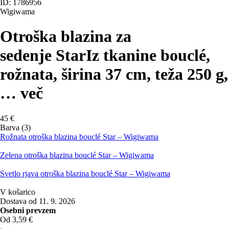
ID: 1786956
Wigiwama
Otroška blazina za
sedenje Star
Iz tkanine bouclé,
rožnata, širina 37 cm, teža 250 g
,
…
več
45 €
Barva (3)
Rožnata otroška blazina bouclé Star – Wigiwama
Zelena otroška blazina bouclé Star – Wigiwama
Svetlo rjava otroška blazina bouclé Star – Wigiwama
V košarico
Dostava od 11. 9. 2026
Osebni prevzem
Od 3,59 €
·