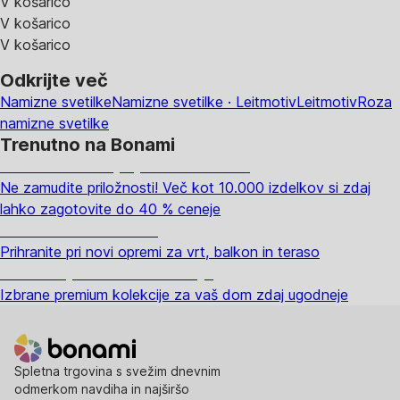
V košarico
V košarico
V košarico
Odkrijte več
Namizne svetilke
Namizne svetilke · Leitmotiv
Leitmotiv
Roza
namizne svetilke
Trenutno na Bonami
Summer Sale: popusti do -40 %
Ne zamudite priložnosti! Več kot 10.000 izdelkov si zdaj
lahko zagotovite do 40 % ceneje
Znižani zdelki za vrt
Prihranite pri novi opremi za vrt, balkon in teraso
Znižane premium kolekcije
Izbrane premium kolekcije za vaš dom zdaj ugodneje
Spletna trgovina s svežim dnevnim
odmerkom navdiha in najširšo