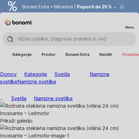
Bonami Extra × Micadoni |
Popusti do 25 % →
Menu
Kategorije
Prostor
Bonami Extra
Navdih
Posebne 
Domov
Kategorije
Svetila
Namizne
svetilke
Namizne svetilke
...
Svetila
Namizne svetilke
Prikaži galerijo