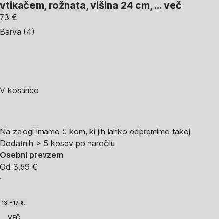
vtikačem, rožnata, višina 24 cm
, …
več
73 €
Barva (4)
V košarico
Na zalogi imamo 5 kom, ki jih lahko odpremimo takoj
Dodatnih > 5 kosov po naročilu
Osebni prevzem
Od 3,59 €
·
13. – 17. 8.
VEČ