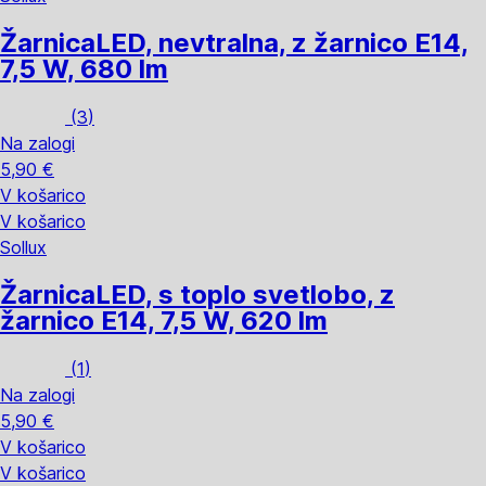
Žarnica
LED, nevtralna, z žarnico E14,
7,5 W, 680 lm
(
3
)
Na zalogi
5,90 €
V košarico
V košarico
Sollux
Žarnica
LED, s toplo svetlobo, z
žarnico E14, 7,5 W, 620 lm
(
1
)
Na zalogi
5,90 €
V košarico
V košarico