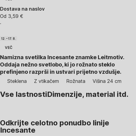
Dostava na naslov
Od 3,59 €
·
12. – 17. 8.
VEČ
Namizna svetilka Incesante znamke Leitmotiv.
Oddaja nežno svetlobo, ki jo rožnato steklo
prefinjeno razprši in ustvari prijetno vzdušje.
Steklena
Z vtikačem
Rožnata
Višina 24 cm
Vse lastnosti
Dimenzije, material itd.
Odkrijte celotno ponudbo linije
Incesante