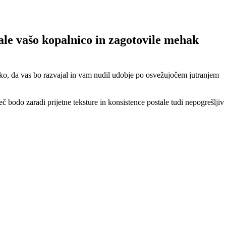
le vašo kopalnico in zagotovile mehak
ako, da vas bo razvajal in vam nudil udobje po osvežujočem jutranjem
bodo zaradi prijetne teksture in konsistence postale tudi nepogrešljiv