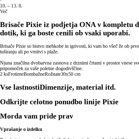
·
10. – 13. 8.
Več
Brisače Pixie iz podjetja ONA v kompletu d
dotik, ki ga boste cenili ob vsaki uporabi.
Brisače Pixie so bistvo mehkobe in igrivosti, ki vam bo všeč že ob pr
tuširanju ali po vrnitvi s plaže.
Njuna značilna dvobarvna zasnova z drznimi črtami v prostor vnese svež
pripomoček za vaše poletne dogodivščine.
2 ks
Frotirne
Bombažne
Rožnate
30x50 cm
Vse lastnosti
Dimenzije, material itd.
Odkrijte celotno ponudbo linije Pixie
Morda vam pride prav
Vprašanje o izdelku