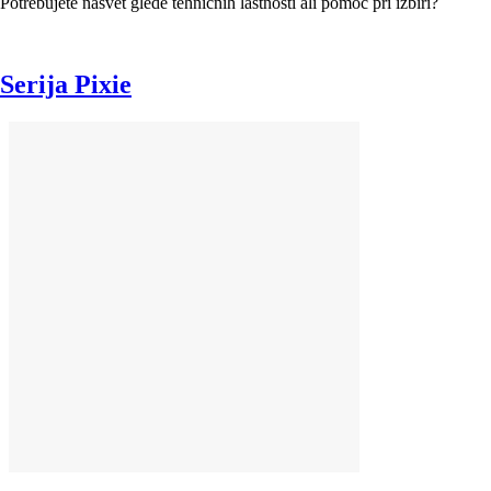
Potrebujete nasvet glede tehničnih lastnosti ali pomoč pri izbiri?
Serija Pixie