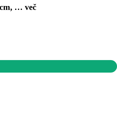
 cm
, …
več