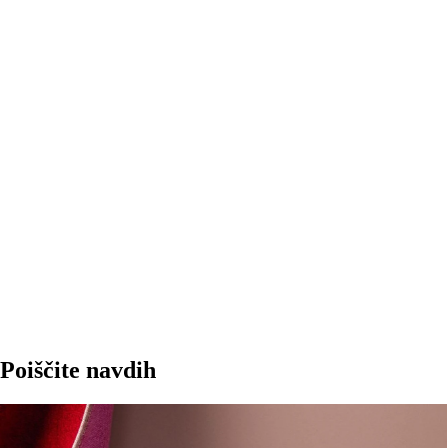
V KOŠARICO
Poiščite navdih