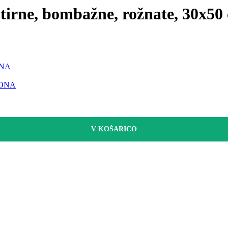
rotirne, bombažne, rožnate, 30x50
 ONA
– ONA
V KOŠARICO