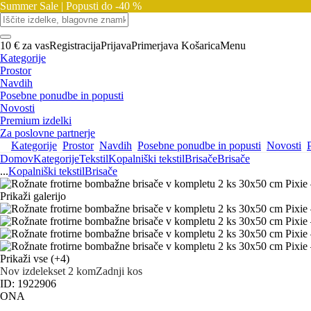
Summer Sale |
Popusti do -40 %
10 € za vas
Registracija
Prijava
Primerjava
Košarica
Menu
Kategorije
Prostor
Navdih
Posebne ponudbe in popusti
Novosti
Premium izdelki
Za poslovne partnerje
Kategorije
Prostor
Navdih
Posebne ponudbe in popusti
Novosti
Domov
Kategorije
Tekstil
Kopalniški tekstil
Brisače
Brisače
...
Kopalniški tekstil
Brisače
Prikaži galerijo
Prikaži vse
(+4)
Nov izdelek
set 2 kom
Zadnji kos
ID: 1922906
ONA