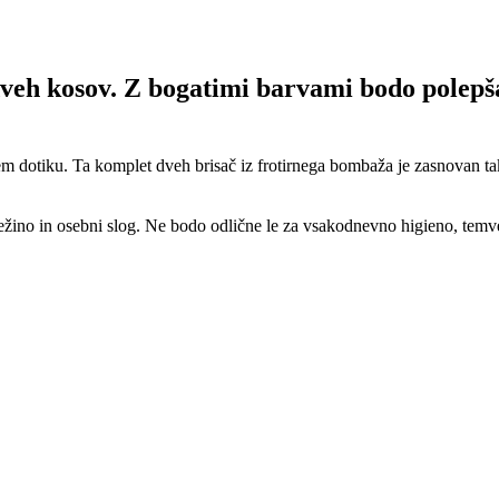
veh kosov. Z bogatimi barvami bodo polepša
vem dotiku. Ta komplet dveh brisač iz frotirnega bombaža je zasnovan t
ino in osebni slog. Ne bodo odlične le za vsakodnevno higieno, temveč 