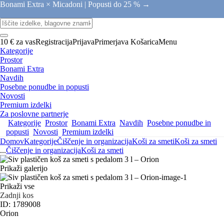
Bonami Extra × Micadoni |
Popusti do 25 % →
10 € za vas
Registracija
Prijava
Primerjava
Košarica
Menu
Kategorije
Prostor
Bonami Extra
Navdih
Posebne ponudbe in popusti
Novosti
Premium izdelki
Za poslovne partnerje
Kategorije
Prostor
Bonami Extra
Navdih
Posebne ponudbe in
popusti
Novosti
Premium izdelki
Domov
Kategorije
Čiščenje in organizacija
Koši za smeti
Koši za smeti
...
Čiščenje in organizacija
Koši za smeti
Prikaži galerijo
Prikaži vse
Zadnji kos
ID: 1789008
Orion