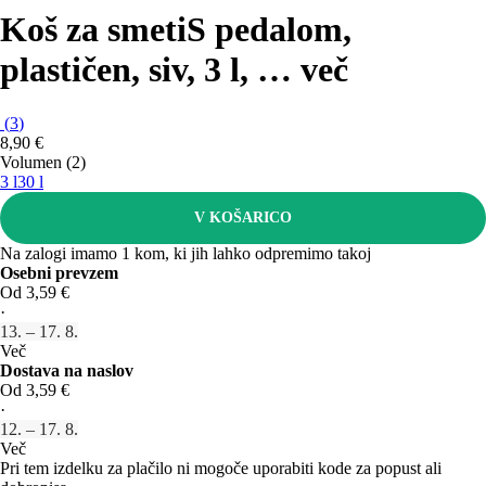
Koš za smeti
S pedalom,
plastičen, siv, 3 l
, …
več
(
3
)
8,90 €
Volumen (2)
3 l
30 l
V KOŠARICO
Na zalogi imamo 1 kom, ki jih lahko odpremimo takoj
Osebni prevzem
Od 3,59 €
·
13. – 17. 8.
Več
Dostava na naslov
Od 3,59 €
·
12. – 17. 8.
Več
Pri tem izdelku za plačilo ni mogoče uporabiti kode za popust ali