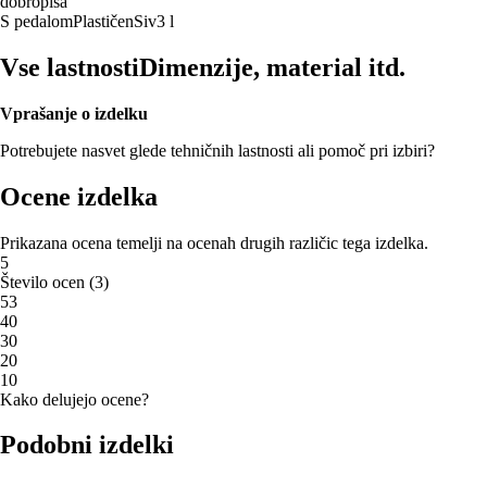
dobropisa
S pedalom
Plastičen
Siv
3 l
Vse lastnosti
Dimenzije, material itd.
Vprašanje o izdelku
Potrebujete nasvet glede tehničnih lastnosti ali pomoč pri izbiri?
Ocene izdelka
Prikazana ocena temelji na ocenah drugih različic tega izdelka.
5
Število ocen
(
3
)
5
3
4
0
3
0
2
0
1
0
Kako delujejo ocene?
Podobni izdelki