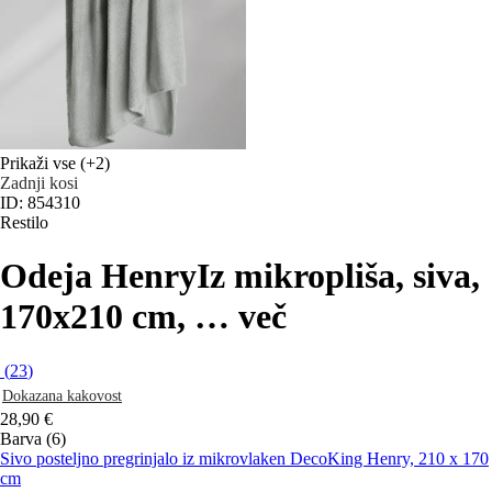
Prikaži vse
(+2)
Zadnji kosi
ID: 854310
Restilo
Odeja Henry
Iz mikropliša, siva,
170x210 cm
, …
več
(
23
)
Dokazana kakovost
28,90 €
Barva (6)
Sivo posteljno pregrinjalo iz mikrovlaken DecoKing Henry, 210 x 170
cm