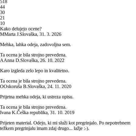
5
18
4
4
3
0
2
1
1
0
Kako delujejo ocene?
M
Marta J.
Slovaška
,
31. 3. 2026
Mehka, lahka odeja, zadovoljna sem.
Ta ocena je bila strojno prevedena.
A
Anna D.
Slovaška
,
26. 10. 2022
Karo izgleda zelo lepo in kvalitetno.
Ta ocena je bila strojno prevedena.
O
Oskoruša B.
Slovaška
,
24. 11. 2020
Prijetna mehka odeja, ki ustreza opisu.
Ta ocena je bila strojno prevedena.
Ivana K.
Češka republika
,
31. 10. 2019
Prijeten material. Odejo, ki mi služi kot pregrinjalo. Po nepotrebnem
težkem pregrinjalu imam zdaj drugo... lažje :-).