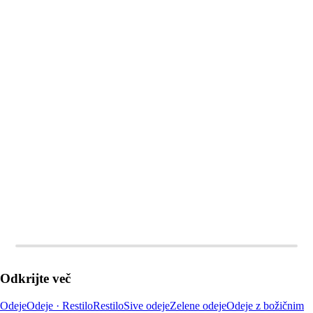
V KOŠARICO
V KOŠARICO
Odkrijte več
Odeje
Odeje · Restilo
Restilo
Sive odeje
Zelene odeje
Odeje z božičnim