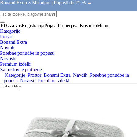
Bonami Extra × Micadoni |
Popusti do 25 % →
10 € za vas
Registracija
Prijava
Primerjava
Košarica
Menu
Kategorije
Prostor
Bonami Extra
Navdih
Posebne ponudbe in popusti
Novosti
Premium izdelki
Za poslovne partnerje
Kategorije
Prostor
Bonami Extra
Navdih
Posebne ponudbe in
popusti
Novosti
Premium izdelki
...
Tekstil
Odeje