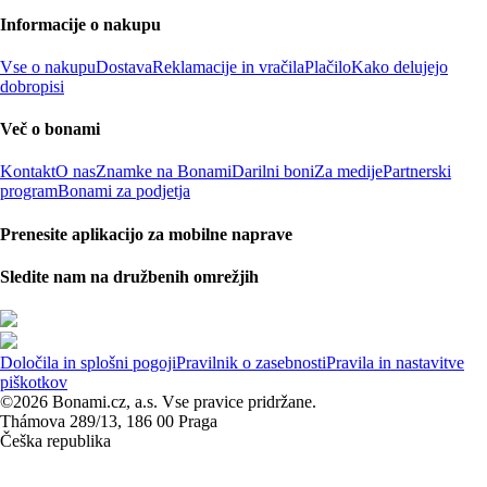
Informacije o nakupu
Vse o nakupu
Dostava
Reklamacije in vračila
Plačilo
Kako delujejo
dobropisi
Več o bonami
Kontakt
O nas
Znamke na Bonami
Darilni boni
Za medije
Partnerski
program
Bonami za podjetja
Prenesite aplikacijo za mobilne naprave
Sledite nam na družbenih omrežjih
Določila in splošni pogoji
Pravilnik o zasebnosti
Pravila in nastavitve
piškotkov
©2026 Bonami.cz, a.s. Vse pravice pridržane.
Thámova 289/13, 186 00 Praga
Češka republika