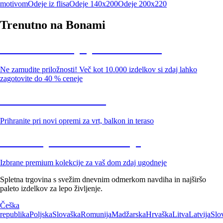
motivom
Odeje iz flisa
Odeje 140x200
Odeje 200x220
Trenutno na Bonami
Summer Sale: popusti do -40 %
Ne zamudite priložnosti! Več kot 10.000 izdelkov si zdaj lahko
zagotovite do 40 % ceneje
Znižani zdelki za vrt
Prihranite pri novi opremi za vrt, balkon in teraso
Znižane premium kolekcije
Izbrane premium kolekcije za vaš dom zdaj ugodneje
Spletna trgovina s svežim dnevnim odmerkom navdiha in najširšo
paleto izdelkov za lepo življenje.
Češka
republika
Poljska
Slovaška
Romunija
Madžarska
Hrvaška
Litva
Latvija
Slo