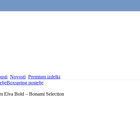
usti
Novosti
Premium izdelki
elje
Boxspring postelje