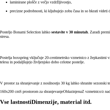
laminirane plošče z večjo vzdržljivostjo,
precizne podrobnosti, ki kljubujejo zobu časa in so hkrati videti 
Posteljo Bonami Selection lahko
sestavite v 30 minutah
. Zaradi premi
stresa.
Postelja boxspring vključuje 20-centimetrsko vzmetnico z žepkastimi vz
telesu in podaljšujejo življenjsko dobo celotne postelje.
V prostor za shranjevanje z nosilnostjo 30 kg lahko shranite sezonski teks
160x200 cm
S prostorom za shranjevanje
Oblazinjena
Z vzmetnico/z na
Vse lastnosti
Dimenzije, material itd.