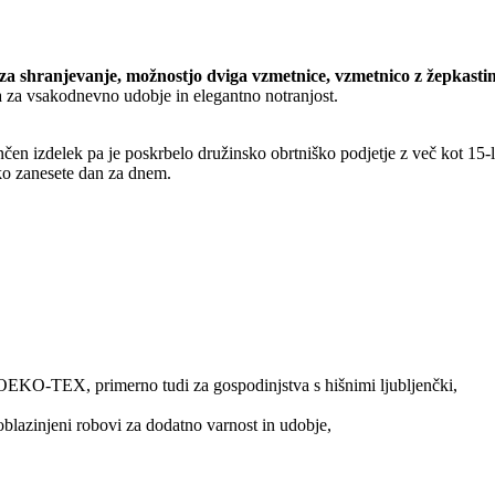
za shranjevanje, možnostjo dviga vzmetnice, vzmetnico z žepkast
ira za vsakodnevno udobje in elegantno notranjost.
nčen izdelek pa je poskrbelo družinsko obrtniško podjetje z več kot 15-l
hko zanesete dan za dnem.
,
m OEKO-TEX, primerno tudi za gospodinjstva s hišnimi ljubljenčki,
oblazinjeni robovi za dodatno varnost in udobje,