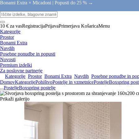
Bonami Extra × Micadoni |
Popusti do 25 % →
10 € za vas
Registracija
Prijava
Primerjava
Košarica
Menu
Kategorije
Prostor
Bonami Extra
Navdih
Posebne ponudbe in popusti
Novosti
Premium izdelki
Za poslovne partnerje
Kategorije
Prostor
Bonami Extra
Navdih
Posebne ponudbe in pop
Domov
Kategorije
Pohištvo
Postelje in vzmetnice
Postelje
Boxspring post
...
Postelje
Boxspring postelje
Prikaži galerijo