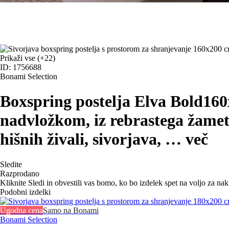
Prikaži vse
(+22)
ID: 1756688
Bonami Selection
Boxspring postelja Elva Bold
160
nadvložkom, iz rebrastega žamet
hišnih živali, sivorjava
, …
več
Sledite
Razprodano
Kliknite Sledi in obvestili vas bomo, ko bo izdelek spet na voljo za na
Podobni izdelki
Ugodna cena
Samo na Bonami
Bonami Selection