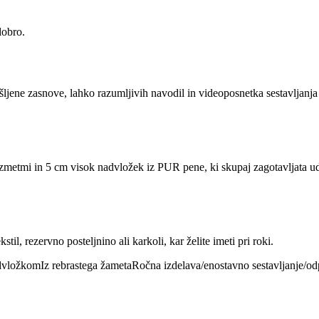
dobro.
šljene zasnove, lahko razumljivih navodil in videoposnetka sestavljanja
metmi in 5 cm visok nadvložek iz PUR pene, ki skupaj zagotavljata udob
til, rezervno posteljnino ali karkoli, kar želite imeti pri roki.
dvložkom
Iz rebrastega žameta
Ročna izdelava/enostavno sestavljanje/odp