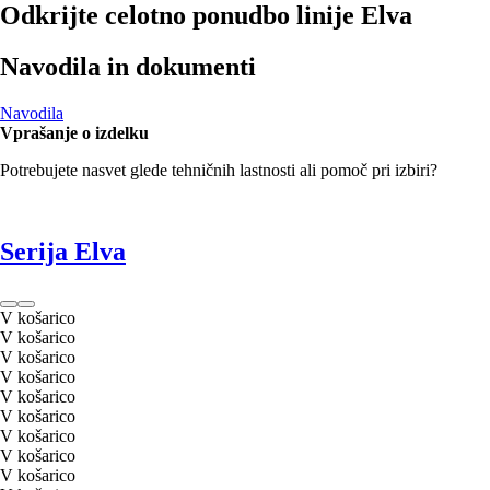
Odkrijte celotno ponudbo linije Elva
Navodila in dokumenti
Navodila
Vprašanje o izdelku
Potrebujete nasvet glede tehničnih lastnosti ali pomoč pri izbiri?
Serija Elva
V košarico
V košarico
V košarico
V košarico
V košarico
V košarico
V košarico
V košarico
V košarico