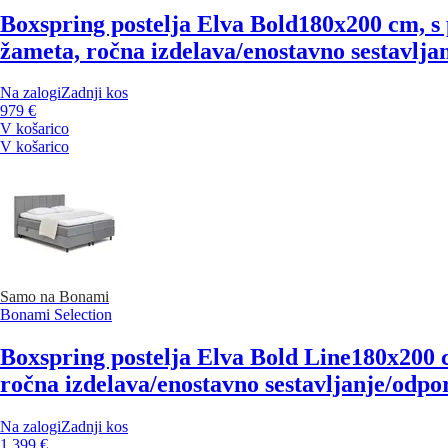
Boxspring postelja Elva Bold
180x200 cm, s 
žameta, ročna izdelava/enostavno sestavljan
Na zalogi
Zadnji kos
979 €
V košarico
V košarico
Samo na Bonami
Bonami Selection
Boxspring postelja Elva Bold Line
180x200 c
ročna izdelava/enostavno sestavljanje/odpor
Na zalogi
Zadnji kos
1 399 €