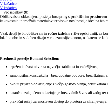
V košarico
V košarico
+
Več izdelkov (8)
Oblikovalska oblazinjena postelja boxspring s
praktičnim prostorom 
kakovostnih in trpežnih materialov ter visoke nosilnosti je idealna izb
Vsak detajl je bil
oblikovan in ročno izdelan v Evropski uniij
, za ko
lokalno obrt in sodoben dizajn v eno zanesljivo enoto, na katero se la
Prednosti postelje Bonami Selection:
trpežen in čvrst okvir za največjo stabilnost in vzdržljivost,
samonosilna konstrukcija - brez dodatne podpore, brez škripanja
okolju prijazno oblazinjenje z večjo gostoto tkanja, certifikato
natančno zaključeno oblazinjenje brez vidnih šivov ali zadrg ter 
praktični ročaji za enostaven dostop do prostora za shranjevanje,