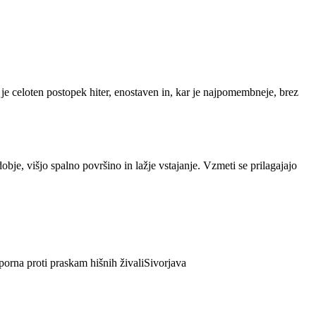
 je celoten postopek hiter, enostaven in, kar je najpomembneje, brez
je, višjo spalno površino in lažje vstajanje. Vzmeti se prilagajajo
orna proti praskam hišnih živali
Sivorjava