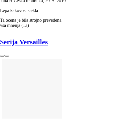
Jana H.
Češka republika
,
29. 5. 2019
Lepa kakovost stekla
Ta ocena je bila strojno prevedena.
vsa mnenja
(
13
)
Serija Versailles