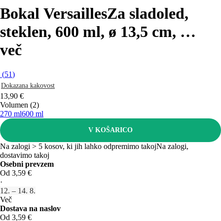
Bokal Versailles
Za sladoled,
steklen, 600 ml, ø 13,5 cm
, …
več
(
51
)
Dokazana kakovost
13,90 €
Volumen (2)
270 ml
600 ml
V KOŠARICO
Na zalogi > 5 kosov, ki jih lahko odpremimo takoj
Na zalogi,
dostavimo takoj
Osebni prevzem
Od 3,59 €
·
12. – 14. 8.
Več
Dostava na naslov
Od 3,59 €