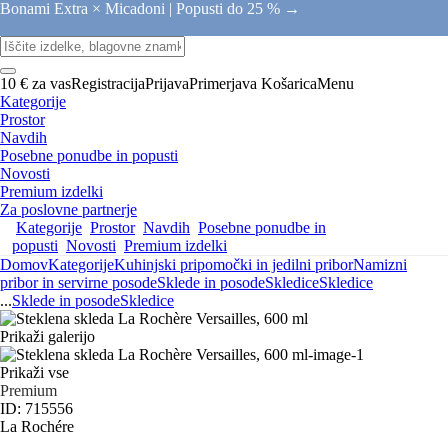
Bonami Extra × Micadoni |
Popusti do 25 % →
10 € za vas
Registracija
Prijava
Primerjava
Košarica
Menu
Kategorije
Prostor
Navdih
Posebne ponudbe in popusti
Novosti
Premium izdelki
Za poslovne partnerje
Kategorije
Prostor
Navdih
Posebne ponudbe in
popusti
Novosti
Premium izdelki
Domov
Kategorije
Kuhinjski pripomočki in jedilni pribor
Namizni
pribor in servirne posode
Sklede in posode
Skledice
Skledice
...
Sklede in posode
Skledice
Prikaži galerijo
Prikaži vse
Premium
ID: 715556
La Rochére