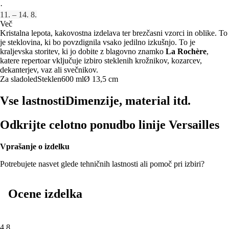
·
11. – 14. 8.
Več
Kristalna lepota, kakovostna izdelava ter brezčasni vzorci in oblike. To
je steklovina, ki bo povzdignila vsako jedilno izkušnjo. To je
kraljevska storitev, ki jo dobite z blagovno znamko
La Rochère
,
katere repertoar vključuje izbiro steklenih krožnikov, kozarcev,
dekanterjev, vaz ali svečnikov.
Za sladoled
Steklen
600 ml
Ø 13,5 cm
Vse lastnosti
Dimenzije, material itd.
Odkrijte celotno ponudbo linije Versailles
Vprašanje o izdelku
Potrebujete nasvet glede tehničnih lastnosti ali pomoč pri izbiri?
Ocene izdelka
4.8