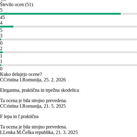
Število ocen
(
51
)
5
45
4
5
3
0
2
1
1
0
Kako delujejo ocene?
C
Cristina I.
Romunija
,
25. 2. 2026
Elegantna, praktična in trpežna skodelica
Ta ocena je bila strojno prevedena.
C
Cristina I.
Romunija
,
21. 5. 2025
F lepa in f praktična
Ta ocena je bila strojno prevedena.
L
Lenka M.
Češka republika
,
21. 3. 2025