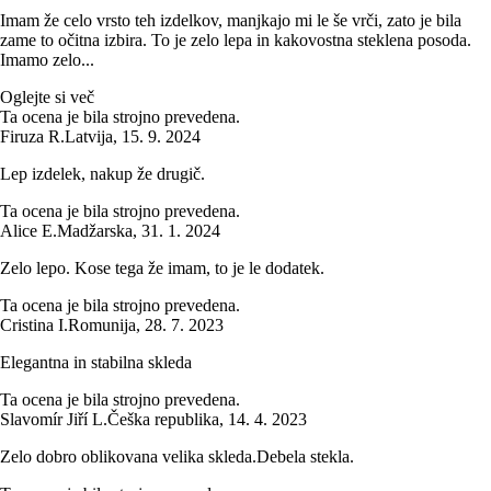
Imam že celo vrsto teh izdelkov, manjkajo mi le še vrči, zato je bila
zame to očitna izbira. To je zelo lepa in kakovostna steklena posoda.
Imamo zelo...
Oglejte si več
Ta ocena je bila strojno prevedena.
Firuza R.
Latvija
,
15. 9. 2024
Lep izdelek, nakup že drugič.
Ta ocena je bila strojno prevedena.
Alice E.
Madžarska
,
31. 1. 2024
Zelo lepo. Kose tega že imam, to je le dodatek.
Ta ocena je bila strojno prevedena.
Cristina I.
Romunija
,
28. 7. 2023
Elegantna in stabilna skleda
Ta ocena je bila strojno prevedena.
Slavomír Jiří L.
Češka republika
,
14. 4. 2023
Zelo dobro oblikovana velika skleda.Debela stekla.