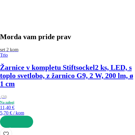
V KOŠARICO
Morda vam pride prav
set 2 kom
Trio
Žarnice v kompletu Stiftsockel
2 ks, LED, s
toplo svetlobo, z žarnico G9, 2 W, 200 lm, ø
1 cm
(
24
)
Na zalogi
11,40 €
5,70 € / kom
V KOŠARICO