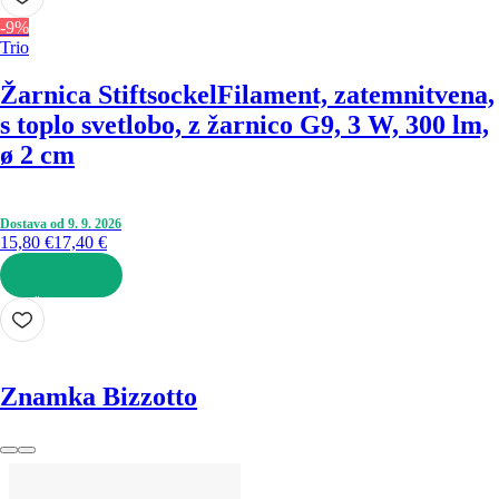
-9%
Trio
Žarnica Stiftsockel
Filament, zatemnitvena,
s toplo svetlobo, z žarnico G9, 3 W, 300 lm,
ø 2 cm
Dostava od 9. 9. 2026
15,80 €
17,40 €
V KOŠARICO
Znamka Bizzotto