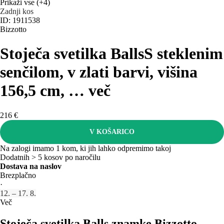
Prikaži vse
(+4)
Zadnji kos
ID: 1911538
Bizzotto
Stoječa svetilka Balls
S steklenim
senčilom, v zlati barvi, višina
156,5 cm
, …
več
216 €
V KOŠARICO
Na zalogi imamo 1 kom, ki jih lahko odpremimo takoj
Dodatnih > 5 kosov po naročilu
Dostava na naslov
Brezplačno
·
12. – 17. 8.
Več
Stoječa svetilka Balls znamke Bizzotto.