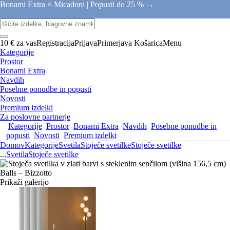
Bonami Extra × Micadoni |
Popusti do 25 % →
10 € za vas
Registracija
Prijava
Primerjava
Košarica
Menu
Kategorije
Prostor
Bonami Extra
Navdih
Posebne ponudbe in popusti
Novosti
Premium izdelki
Za poslovne partnerje
Kategorije
Prostor
Bonami Extra
Navdih
Posebne ponudbe in
popusti
Novosti
Premium izdelki
Domov
Kategorije
Svetila
Stoječe svetilke
Stoječe svetilke
...
Svetila
Stoječe svetilke
Prikaži galerijo