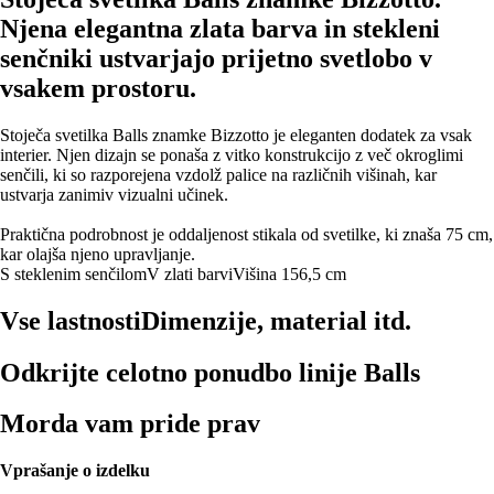
Njena elegantna zlata barva in stekleni
senčniki ustvarjajo prijetno svetlobo v
vsakem prostoru.
Stoječa svetilka Balls znamke Bizzotto je eleganten dodatek za vsak
interier. Njen dizajn se ponaša z vitko konstrukcijo z več okroglimi
senčili, ki so razporejena vzdolž palice na različnih višinah, kar
ustvarja zanimiv vizualni učinek.
Praktična podrobnost je oddaljenost stikala od svetilke, ki znaša 75 cm,
kar olajša njeno upravljanje.
S steklenim senčilom
V zlati barvi
Višina 156,5 cm
Vse lastnosti
Dimenzije, material itd.
Odkrijte celotno ponudbo linije Balls
Morda vam pride prav
Vprašanje o izdelku