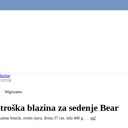
lazine
1787250
Wigiwama
troška blazina za sedenje Bear
kanine bouclé, svetlo rjava, širina 37 cm, teža 400 g
, …
več