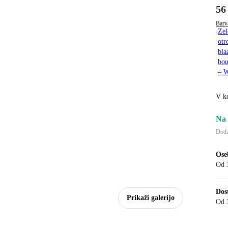
56
Barv
Zel
otr
bla
bou
– 
V k
Na 
Doda
Ose
Od 
Dos
Prikaži galerijo
Od 