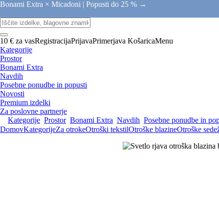
Bonami Extra × Micadoni |
Popusti do 25 % →
10 € za vas
Registracija
Prijava
Primerjava
Košarica
Menu
Kategorije
Prostor
Bonami Extra
Navdih
Posebne ponudbe in popusti
Novosti
Premium izdelki
Za poslovne partnerje
Kategorije
Prostor
Bonami Extra
Navdih
Posebne ponudbe in pop
Domov
Kategorije
Za otroke
Otroški tekstil
Otroške blazine
Otroške sede