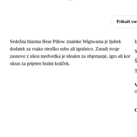
Prikaži vs
Sedežna blazina Bear Pillow znamke Wigiwama je ljubek
I
dodatek za vsako otroško sobo ali igralnico. Zaradi svoje
S
zasnove z ušesi medvedka je idealen za objemanje, igro ali kot
Š
okras za prijeten bralni kotiček.
T
V
D
O