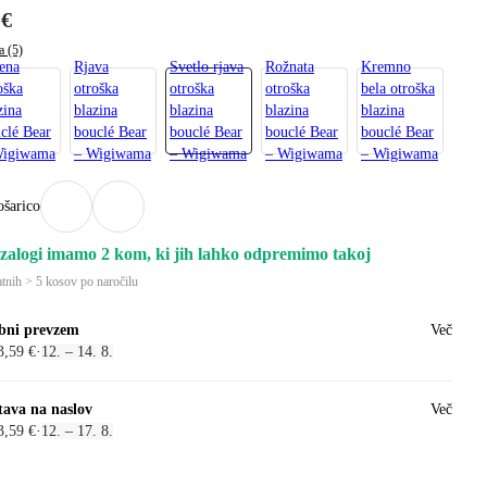
 €
a (5)
ena
Rjava
Svetlo rjava
Rožnata
Kremno
oška
otroška
otroška
otroška
bela otroška
zina
blazina
blazina
blazina
blazina
clé Bear
bouclé Bear
bouclé Bear
bouclé Bear
bouclé Bear
Wigiwama
– Wigiwama
– Wigiwama
– Wigiwama
– Wigiwama
ošarico
zalogi imamo 2 kom, ki jih lahko odpremimo takoj
tnih > 5 kosov po naročilu
bni prevzem
Več
3,59 €
·
12. – 14. 8.
tava na naslov
Več
3,59 €
·
12. – 17. 8.