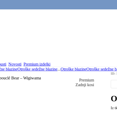
usti
Novosti
Premium izdelki
žne blazine
Otroške sedežne blazine
...
Otroške blazine
Otroške sedežne b
ID: 
Premium
Zadnji kosi
O
Iz t