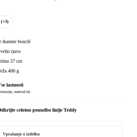
e
(+3)
z tkanine bouclé
vetlo rjava
irina 37 cm
eža 400 g
se lastnosti
imenzije, material itd.
dkrijte celotno ponudbo linije Teddy
Vprašanje o izdelku