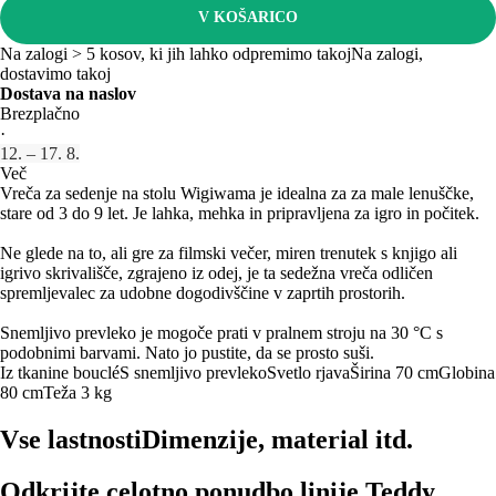
V KOŠARICO
Na zalogi > 5 kosov, ki jih lahko odpremimo takoj
Na zalogi,
dostavimo takoj
Dostava na naslov
Brezplačno
·
12. – 17. 8.
Več
Vreča za sedenje na stolu Wigiwama je idealna za za male lenuščke,
stare od 3 do 9 let. Je lahka, mehka in pripravljena za igro in počitek.
Ne glede na to, ali gre za filmski večer, miren trenutek s knjigo ali
igrivo skrivališče, zgrajeno iz odej, je ta sedežna vreča odličen
spremljevalec za udobne dogodivščine v zaprtih prostorih.
Snemljivo prevleko je mogoče prati v pralnem stroju na 30 °C s
podobnimi barvami. Nato jo pustite, da se prosto suši.
Iz tkanine bouclé
S snemljivo prevleko
Svetlo rjava
Širina 70 cm
Globina
80 cm
Teža 3 kg
Vse lastnosti
Dimenzije, material itd.
Odkrijte celotno ponudbo linije Teddy