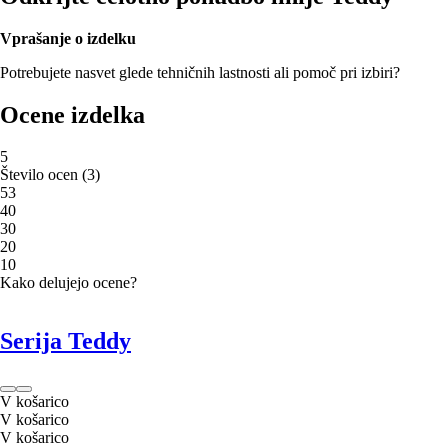
Vprašanje o izdelku
Potrebujete nasvet glede tehničnih lastnosti ali pomoč pri izbiri?
Ocene izdelka
5
Število ocen
(
3
)
5
3
4
0
3
0
2
0
1
0
Kako delujejo ocene?
Serija Teddy
V košarico
V košarico
V košarico