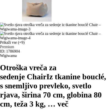
Prikaži vse
(+9)
Premium
ID: 1786904
Wigiwama
Otroška vreča za
sedenje Chair
Iz tkanine bouclé,
s snemljivo prevleko, svetlo
rjava, širina 70 cm, globina 80
cm, teža 3 kg
, …
več