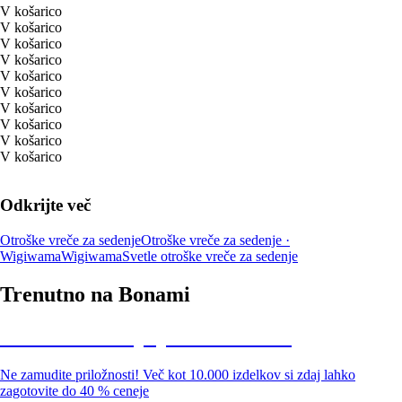
V košarico
V košarico
V košarico
V košarico
V košarico
V košarico
V košarico
V košarico
V košarico
V košarico
Odkrijte več
Otroške vreče za sedenje
Otroške vreče za sedenje ·
Wigiwama
Wigiwama
Svetle otroške vreče za sedenje
Trenutno na Bonami
Summer Sale: popusti do -40 %
Ne zamudite priložnosti! Več kot 10.000 izdelkov si zdaj lahko
zagotovite do 40 % ceneje