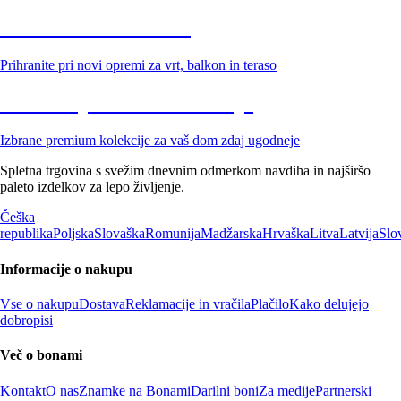
Znižani zdelki za vrt
Prihranite pri novi opremi za vrt, balkon in teraso
Znižane premium kolekcije
Izbrane premium kolekcije za vaš dom zdaj ugodneje
Spletna trgovina s svežim dnevnim odmerkom navdiha in najširšo
paleto izdelkov za lepo življenje.
Češka
republika
Poljska
Slovaška
Romunija
Madžarska
Hrvaška
Litva
Latvija
Slo
Informacije o nakupu
Vse o nakupu
Dostava
Reklamacije in vračila
Plačilo
Kako delujejo
dobropisi
Več o bonami
Kontakt
O nas
Znamke na Bonami
Darilni boni
Za medije
Partnerski