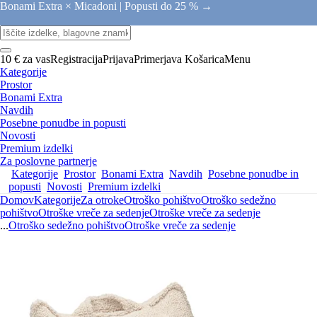
Bonami Extra × Micadoni |
Popusti do 25 % →
10 € za vas
Registracija
Prijava
Primerjava
Košarica
Menu
Kategorije
Prostor
Bonami Extra
Navdih
Posebne ponudbe in popusti
Novosti
Premium izdelki
Za poslovne partnerje
Kategorije
Prostor
Bonami Extra
Navdih
Posebne ponudbe in
popusti
Novosti
Premium izdelki
Domov
Kategorije
Za otroke
Otroško pohištvo
Otroško sedežno
pohištvo
Otroške vreče za sedenje
Otroške vreče za sedenje
...
Otroško sedežno pohištvo
Otroške vreče za sedenje