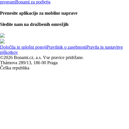
program
Bonami za podjetja
Prenesite aplikacijo za mobilne naprave
Sledite nam na družbenih omrežjih
Določila in splošni pogoji
Pravilnik o zasebnosti
Pravila in nastavitve
piškotkov
©2026 Bonami.cz, a.s. Vse pravice pridržane.
Thámova 289/13, 186 00 Praga
Češka republika