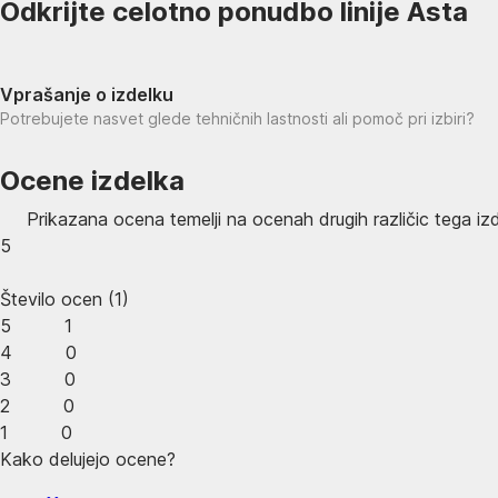
Odkrijte celotno ponudbo linije Asta
Vprašanje o izdelku
Potrebujete nasvet glede tehničnih lastnosti ali pomoč pri izbiri?
Ocene izdelka
Prikazana ocena temelji na ocenah drugih različic tega iz
5
Število ocen
(
1
)
5
1
4
0
3
0
2
0
1
0
Kako delujejo ocene?