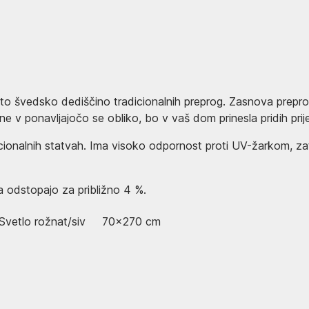
švedsko dediščino tradicionalnih preprog. Zasnova preproge j
ane v ponavljajočo se obliko, bo v vaš dom prinesla pridih prije
icionalnih statvah. Ima visoko odpornost proti UV-žarkom, za
 odstopajo za približno 4 %.
Svetlo rožnat/siv
70x270 cm