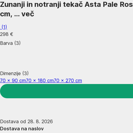
Zunanji in notranji tekač Asta Pale Ro
cm
, …
več
(
1
)
298 €
Barva (3)
Dimenzije (3)
70 x 90 cm
70 x 180 cm
70 x 270 cm
Dostava od 28. 8. 2026
Dostava na naslov