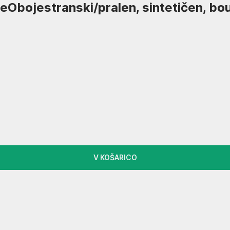
se
Obojestranski/pralen, sintetičen, bou
V KOŠARICO