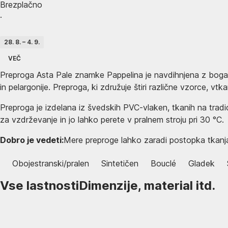
Brezplačno
·
28. 8. – 4. 9.
VEČ
Preproga Asta Pale znamke Pappelina je navdihnjena z bogato 
in pelargonije. Preproga, ki združuje štiri različne vzorce, vtk
Preproga je izdelana iz švedskih PVC-vlaken, tkanih na trad
za vzdrževanje in jo lahko perete v pralnem stroju pri 30 °C.
Dobro je vedeti:
Mere preproge lahko zaradi postopka tkanja
Obojestranski/pralen
Sintetičen
Bouclé
Gladek
Vse lastnosti
Dimenzije, material itd.