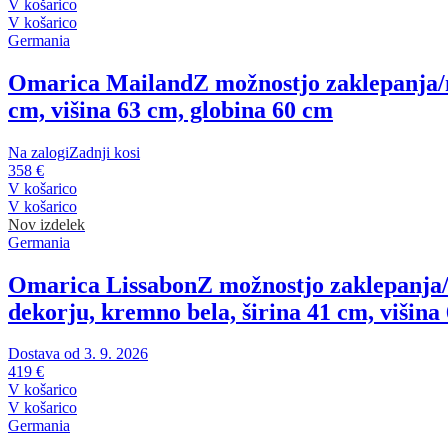
V košarico
V košarico
Germania
Omarica Mailand
Z možnostjo zaklepanja/n
cm, višina 63 cm, globina 60 cm
Na zalogi
Zadnji kosi
358 €
V košarico
V košarico
Nov izdelek
Germania
Omarica Lissabon
Z možnostjo zaklepanja/
dekorju, kremno bela, širina 41 cm, višina
Dostava od 3. 9. 2026
419 €
V košarico
V košarico
Germania