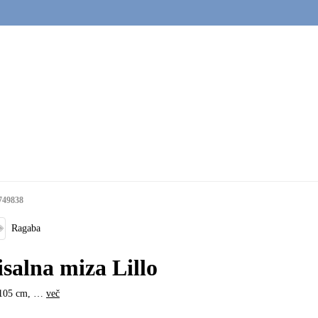
749838
Ragaba
isalna miza Lillo
105 cm
, …
več