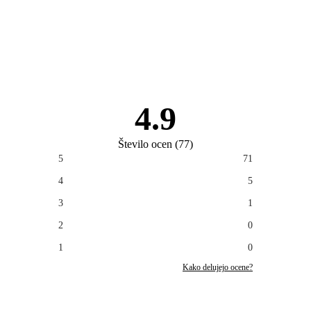
4.9
Število ocen
(
77
)
5
71
4
5
3
1
2
0
1
0
Kako delujejo ocene?