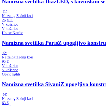
Namizna svetilka Diaz
LED, s kovinskim se
(
1
)
Na zalogi
Zadnji kosi
26,40 €
V košarico
V košarico
House Nordic
Namizna svetilka Paris
Z upogljivo konstru
(
2
)
Na zalogi
Zadnji kosi
95 €
V košarico
V košarico
Opviq lights
Namizna svetilka Sivani
Z upogljivo konstr
(
4
)
Na zalogi
Zadnji kosi
63 €