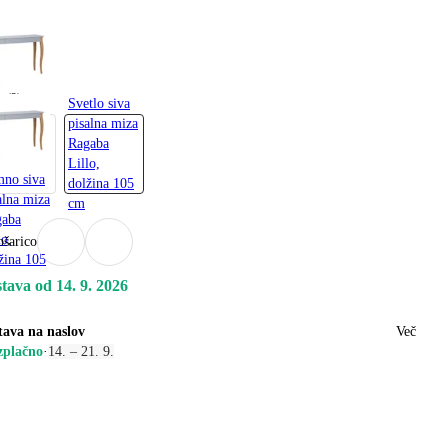
)
8 €
a (2)
Svetlo siva
pisalna miza
Ragaba
Lillo,
no siva
dolžina 105
alna miza
cm
gaba
lo,
ošarico
žina 105
tava od 14. 9. 2026
tava na naslov
Več
zplačno
·
14. – 21. 9.