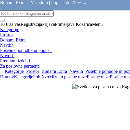
Bonami Extra × Micadoni |
Popusti do 25 % →
10 € za vas
Registracija
Prijava
Primerjava
Košarica
Menu
Kategorije
Prostor
Bonami Extra
Navdih
Posebne ponudbe in popusti
Novosti
Premium izdelki
Za poslovne partnerje
Kategorije
Prostor
Bonami Extra
Navdih
Posebne ponudbe in pop
Domov
Kategorije
Pohištvo
Mize in pisalne mize
Pisalne mize
Pisalne mi