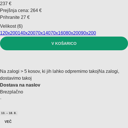
237 €
Prejšnja cena:
264 €
Prihranite 27 €
Velikost (6)
120x200
140x200
70x140
70x160
80x200
90x200
V KOŠARICO
Na zalogi > 5 kosov, ki jih lahko odpremimo takoj
Na zalogi,
dostavimo takoj
Dostava na naslov
Brezplačno
·
13. – 18. 8.
VEČ