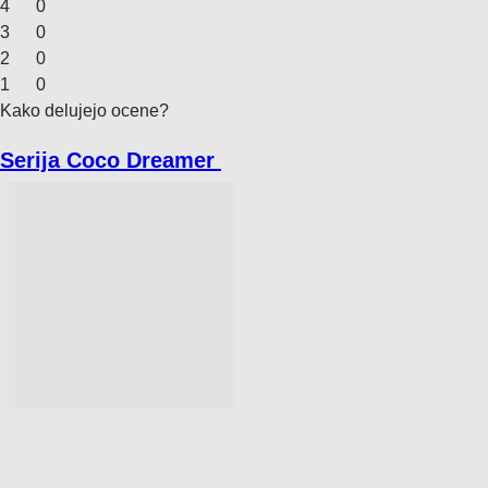
4
0
3
0
2
0
1
0
Kako delujejo ocene?
Serija Coco Dreamer