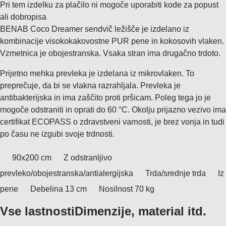
Pri tem izdelku za plačilo ni mogoče uporabiti kode za popust
ali dobropisa
BENAB Coco Dreamer sendvič ležišče je izdelano iz
kombinacije visokokakovostne PUR pene in kokosovih vlaken.
Vzmetnica je obojestranska. Vsaka stran ima drugačno trdoto.
Prijetno mehka prevleka je izdelana iz mikrovlaken. To
preprečuje, da bi se vlakna razrahljala. Prevleka je
antibakterijska in ima zaščito proti pršicam. Poleg tega jo je
mogoče odstraniti in oprati do 60 °C. Okolju prijazno vezivo ima
certifikat ECOPASS o zdravstveni varnosti, je brez vonja in tudi
po času ne izgubi svoje trdnosti.
90x200 cm
Z odstranljivo
prevleko/obojestranska/antialergijska
Trda/srednje trda
Iz
pene
Debelina 13 cm
Nosilnost 70 kg
Vse lastnosti
Dimenzije, material itd.