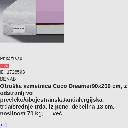
Prikaži vse
-10%
ID: 1726598
BENAB
Otroška vzmetnica Coco Dreamer
90x200 cm, z
odstranljivo
prevleko/obojestranska/antialergijska,
trda/srednje trda, iz pene, debelina 13 cm,
nosilnost 70 kg
, …
več
(
1
)