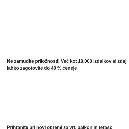
Summer Sale:
popusti do -40 %
Ne zamudite priložnosti! Več kot 10.000 izdelkov si zdaj
lahko zagotovite do 40 % ceneje
Znižani zdelki za vrt
Prihranite pri novi opremi za vrt, balkon in teraso