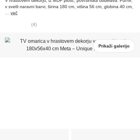
V hrastovem dekorju, iz MDF plošč, površinska obdelava: Furnir,
v svetli naravni barvi, širina 180 cm, višina 56 cm, globina 40 cm
,
…
več
(
4
)
Prikaži galerijo