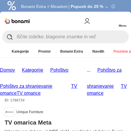
Bonami Extra × Micadoni |
Popusti do 25 % →
Menu
Kategorije
Prostor
Bonami Extra
Navdih
Posebne p
Domov
Kategorije
Pohištvo
...
Pohištvo za
Pohištvo za shranjevanje
TV
shranjevanje
TV
omarice
TV omarice
omarice
ID: 1788734
Unique Furniture
TV omarica Meta