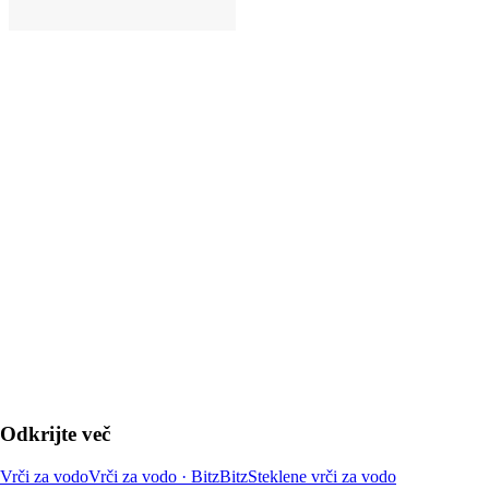
V KOŠARICO
Odkrijte več
Vrči za vodo
Vrči za vodo · Bitz
Bitz
Steklene vrči za vodo