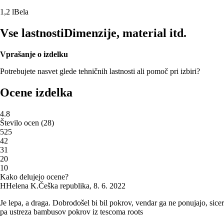
1,2 l
Bela
Vse lastnosti
Dimenzije, material itd.
Vprašanje o izdelku
Potrebujete nasvet glede tehničnih lastnosti ali pomoč pri izbiri?
Ocene izdelka
4.8
Število ocen
(
28
)
5
25
4
2
3
1
2
0
1
0
Kako delujejo ocene?
H
Helena K.
Češka republika
,
8. 6. 2022
Je lepa, a draga. Dobrodošel bi bil pokrov, vendar ga ne ponujajo, sicer
pa ustreza bambusov pokrov iz tescoma roots