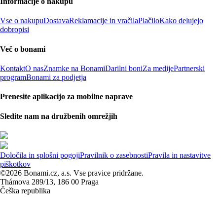
Informacije o nakupu
Vse o nakupu
Dostava
Reklamacije in vračila
Plačilo
Kako delujejo
dobropisi
Več o bonami
Kontakt
O nas
Znamke na Bonami
Darilni boni
Za medije
Partnerski
program
Bonami za podjetja
Prenesite aplikacijo za mobilne naprave
Sledite nam na družbenih omrežjih
Določila in splošni pogoji
Pravilnik o zasebnosti
Pravila in nastavitve
piškotkov
©2026 Bonami.cz, a.s. Vse pravice pridržane.
Thámova 289/13, 186 00 Praga
Češka republika