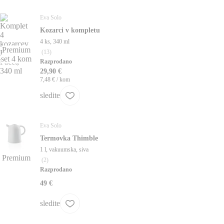
Eva Solo
Kozarci v kompletu
4 ks, 340 ml
Premium
(
13
)
set 4 kom
Razprodano
29,90 €
7,48 € / kom
sledite
Eva Solo
Termovka Thimble
1 l, vakuumska, siva
Premium
(
2
)
Razprodano
49 €
sledite