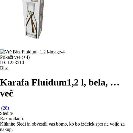
Prikaži vse
(+4)
ID: 1223510
Bitz
Karafa Fluidum
1,2 l, bela
, …
več
(
28
)
Sledite
Razprodano
Kliknite Sledi in obvestili vas bomo, ko bo izdelek spet na voljo za
nakup.