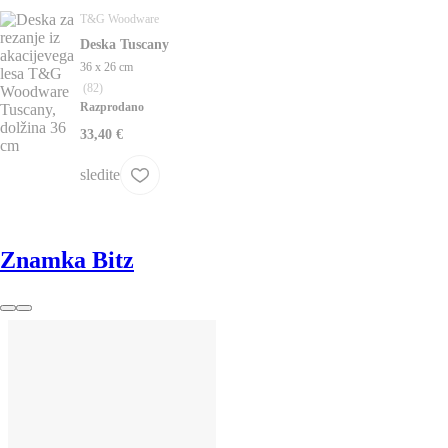
T&G Woodware
Deska Tuscany
36 x 26 cm
(
82
)
Razprodano
33,40 €
sledite
Znamka Bitz