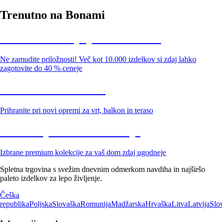
Trenutno na Bonami
Summer Sale: popusti do -40 %
Ne zamudite priložnosti! Več kot 10.000 izdelkov si zdaj lahko
zagotovite do 40 % ceneje
Znižani zdelki za vrt
Prihranite pri novi opremi za vrt, balkon in teraso
Znižane premium kolekcije
Izbrane premium kolekcije za vaš dom zdaj ugodneje
Spletna trgovina s svežim dnevnim odmerkom navdiha in najširšo
paleto izdelkov za lepo življenje.
Češka
republika
Poljska
Slovaška
Romunija
Madžarska
Hrvaška
Litva
Latvija
Slo