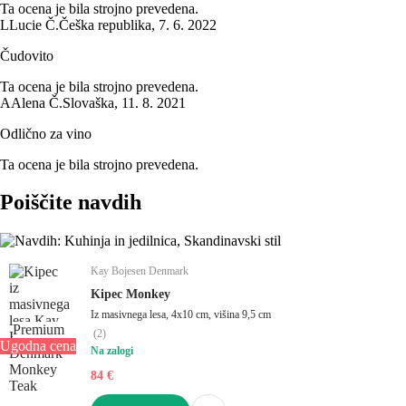
Ta ocena je bila strojno prevedena.
L
Lucie Č.
Češka republika
,
7. 6. 2022
Čudovito
Ta ocena je bila strojno prevedena.
A
Alena Č.
Slovaška
,
11. 8. 2021
Odlično za vino
Ta ocena je bila strojno prevedena.
Poiščite navdih
Kay Bojesen Denmark
Kipec Monkey
Iz masivnega lesa, 4x10 cm, višina 9,5 cm
Premium
(
2
)
Ugodna cena
Na zalogi
84 €