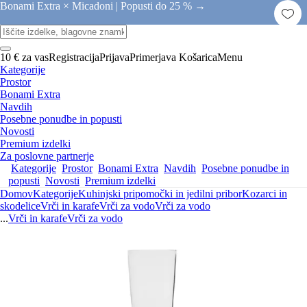
Bonami Extra × Micadoni |
Popusti do 25 % →
10 € za vas
Registracija
Prijava
Primerjava
Košarica
Menu
Kategorije
Prostor
Bonami Extra
Navdih
Posebne ponudbe in popusti
Novosti
Premium izdelki
Za poslovne partnerje
Kategorije
Prostor
Bonami Extra
Navdih
Posebne ponudbe in
popusti
Novosti
Premium izdelki
Domov
Kategorije
Kuhinjski pripomočki in jedilni pribor
Kozarci in
skodelice
Vrči in karafe
Vrči za vodo
Vrči za vodo
...
Vrči in karafe
Vrči za vodo