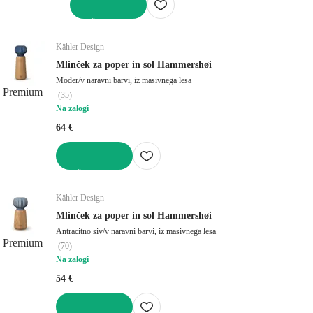
V KOŠARICO
Kähler Design
Mlinček za poper in sol Hammershøi
Moder/v naravni barvi, iz masivnega lesa
Premium
(
35
)
Na zalogi
64 €
V KOŠARICO
Kähler Design
Mlinček za poper in sol Hammershøi
Antracitno siv/v naravni barvi, iz masivnega lesa
Premium
(
70
)
Na zalogi
54 €