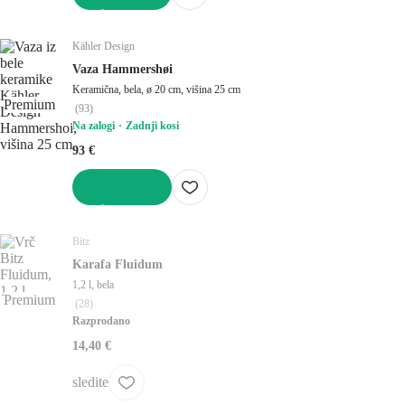
V KOŠARICO
Kähler Design
Vaza Hammershøi
Keramična, bela, ø 20 cm, višina 25 cm
Premium
(
93
)
Na zalogi
Zadnji kosi
93 €
V KOŠARICO
Bitz
Karafa Fluidum
1,2 l, bela
Premium
(
28
)
Razprodano
14,40 €
sledite