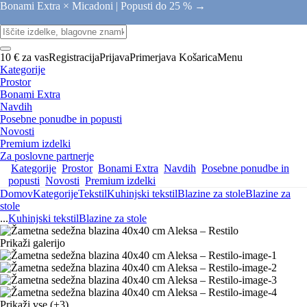
Bonami Extra × Micadoni |
Popusti do 25 % →
10 € za vas
Registracija
Prijava
Primerjava
Košarica
Menu
Kategorije
Prostor
Bonami Extra
Navdih
Posebne ponudbe in popusti
Novosti
Premium izdelki
Za poslovne partnerje
Kategorije
Prostor
Bonami Extra
Navdih
Posebne ponudbe in
popusti
Novosti
Premium izdelki
Domov
Kategorije
Tekstil
Kuhinjski tekstil
Blazine za stole
Blazine za
stole
...
Kuhinjski tekstil
Blazine za stole
Prikaži galerijo
Prikaži vse
(+3)