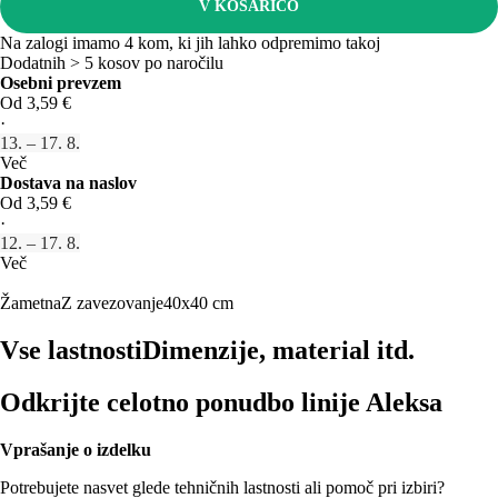
V KOŠARICO
Na zalogi imamo 4 kom, ki jih lahko odpremimo takoj
Dodatnih > 5 kosov po naročilu
Osebni prevzem
Od 3,59 €
·
13. – 17. 8.
Več
Dostava na naslov
Od 3,59 €
·
12. – 17. 8.
Več
Žametna
Z zavezovanje
40x40 cm
Vse lastnosti
Dimenzije, material itd.
Odkrijte celotno ponudbo linije Aleksa
Vprašanje o izdelku
Potrebujete nasvet glede tehničnih lastnosti ali pomoč pri izbiri?