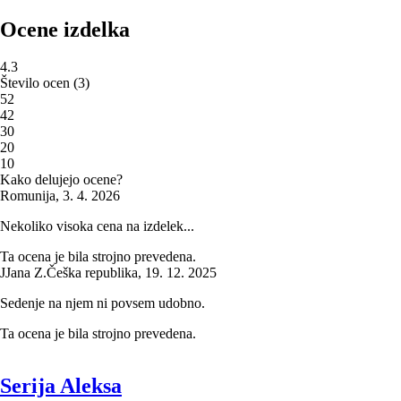
Ocene izdelka
4.3
Število ocen
(
3
)
5
2
4
2
3
0
2
0
1
0
Kako delujejo ocene?
Romunija
,
3. 4. 2026
Nekoliko visoka cena na izdelek...
Ta ocena je bila strojno prevedena.
J
Jana Z.
Češka republika
,
19. 12. 2025
Sedenje na njem ni povsem udobno.
Ta ocena je bila strojno prevedena.
Serija Aleksa