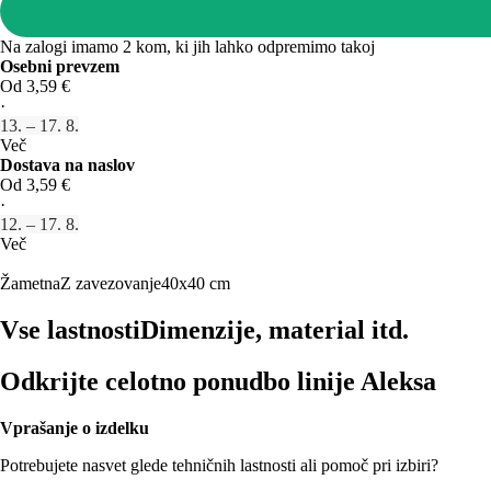
Na zalogi imamo 2 kom, ki jih lahko odpremimo takoj
Osebni prevzem
Od 3,59 €
·
13. – 17. 8.
Več
Dostava na naslov
Od 3,59 €
·
12. – 17. 8.
Več
Žametna
Z zavezovanje
40x40 cm
Vse lastnosti
Dimenzije, material itd.
Odkrijte celotno ponudbo linije Aleksa
Vprašanje o izdelku
Potrebujete nasvet glede tehničnih lastnosti ali pomoč pri izbiri?