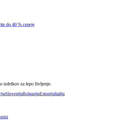
vite do 40 % ceneje
 izdelkov za lepo življenje.
ija
Slovenija
Bolgarija
Estonija
Italija
opisi