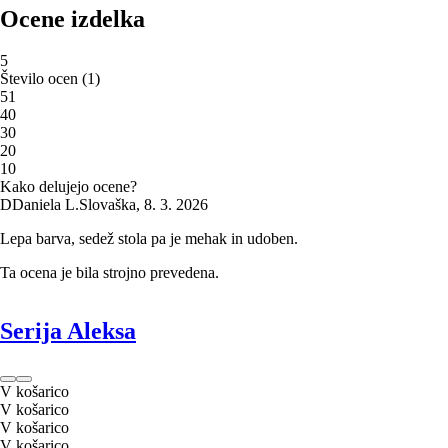
Ocene izdelka
5
Število ocen
(
1
)
5
1
4
0
3
0
2
0
1
0
Kako delujejo ocene?
D
Daniela L.
Slovaška
,
8. 3. 2026
Lepa barva, sedež stola pa je mehak in udoben.
Ta ocena je bila strojno prevedena.
Serija Aleksa
V košarico
V košarico
V košarico
V košarico