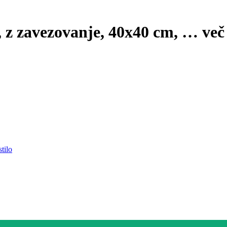
 z zavezovanje, 40x40 cm
, …
več
tilo