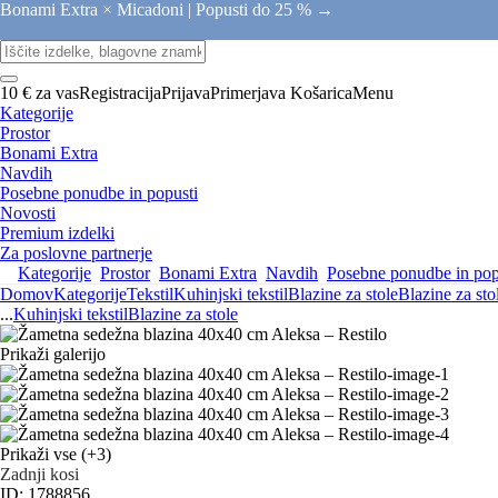
Bonami Extra × Micadoni |
Popusti do 25 % →
10 € za vas
Registracija
Prijava
Primerjava
Košarica
Menu
Kategorije
Prostor
Bonami Extra
Navdih
Posebne ponudbe in popusti
Novosti
Premium izdelki
Za poslovne partnerje
Kategorije
Prostor
Bonami Extra
Navdih
Posebne ponudbe in pop
Domov
Kategorije
Tekstil
Kuhinjski tekstil
Blazine za stole
Blazine za sto
...
Kuhinjski tekstil
Blazine za stole
Prikaži galerijo
Prikaži vse
(+3)
Zadnji kosi
ID: 1788856