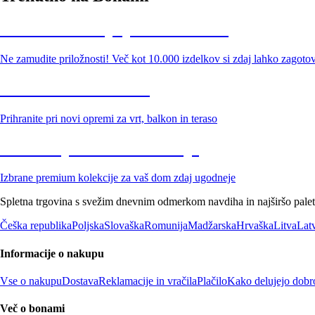
Summer Sale: popusti do -40 %
Ne zamudite priložnosti! Več kot 10.000 izdelkov si zdaj lahko zagoto
Znižani zdelki za vrt
Prihranite pri novi opremi za vrt, balkon in teraso
Znižane premium kolekcije
Izbrane premium kolekcije za vaš dom zdaj ugodneje
Spletna trgovina s svežim dnevnim odmerkom navdiha in najširšo paleto
Češka republika
Poljska
Slovaška
Romunija
Madžarska
Hrvaška
Litva
Latv
Informacije o nakupu
Vse o nakupu
Dostava
Reklamacije in vračila
Plačilo
Kako delujejo dobr
Več o bonami