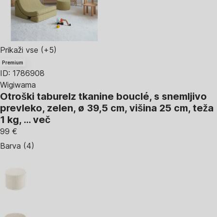
Prikaži vse
(+5)
Premium
ID: 1786908
Wigiwama
Otroški tabure
Iz tkanine bouclé, s snemljivo
prevleko, zelen, ø 39,5 cm, višina 25 cm, teža
1 kg
, …
več
99 €
Barva (4)