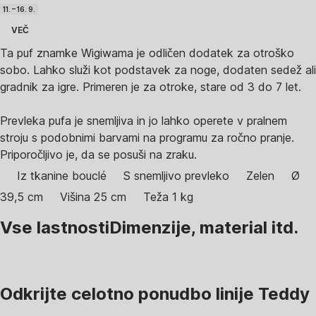
11. – 16. 9.
VEČ
Ta puf znamke Wigiwama je odličen dodatek za otroško
sobo. Lahko služi kot podstavek za noge, dodaten sedež ali
gradnik za igre. Primeren je za otroke, stare od 3 do 7 let.
Prevleka pufa je snemljiva in jo lahko operete v pralnem
stroju s podobnimi barvami na programu za ročno pranje.
Priporočljivo je, da se posuši na zraku.
Iz tkanine bouclé
S snemljivo prevleko
Zelen
Ø
39,5 cm
Višina 25 cm
Teža 1 kg
Vse lastnosti
Dimenzije, material itd.
Odkrijte celotno ponudbo linije Teddy