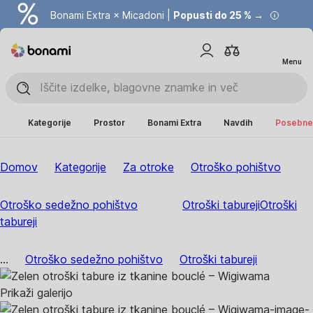
Bonami Extra × Micadoni |
Popusti do 25 % →
Menu
Kategorije
Prostor
Bonami Extra
Navdih
Posebne 
Domov
Kategorije
Za otroke
Otroško pohištvo
Otroško sedežno pohištvo
Otroški tabureji
Otroški
tabureji
...
Otroško sedežno pohištvo
Otroški tabureji
Prikaži galerijo