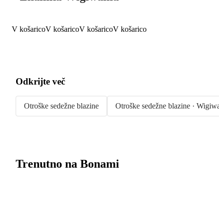
V košarico
V košarico
V košarico
V košarico
Odkrijte več
Otroške sedežne blazine
Otroške sedežne blazine · Wigi
Trenutno na Bonami