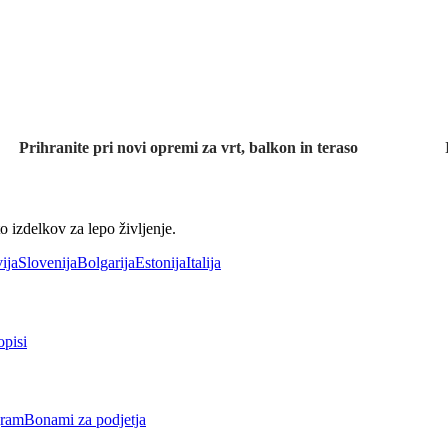
Znižani zdelki za
vrt
Prihranite pri novi opremi za vrt, balkon in teraso
 izdelkov za lepo življenje.
ija
Slovenija
Bolgarija
Estonija
Italija
opisi
gram
Bonami za podjetja