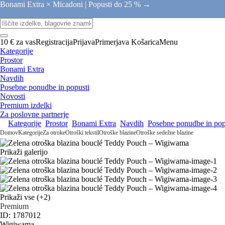
Bonami Extra × Micadoni |
Popusti do 25 % →
10 € za vas
Registracija
Prijava
Primerjava
Košarica
Menu
Kategorije
Prostor
Bonami Extra
Navdih
Posebne ponudbe in popusti
Novosti
Premium izdelki
Za poslovne partnerje
Kategorije
Prostor
Bonami Extra
Navdih
Posebne ponudbe in pop
Domov
Kategorije
Za otroke
Otroški tekstil
Otroške blazine
Otroške sedežne blazine
Prikaži galerijo
Prikaži vse
(+2)
Premium
ID: 1787012
Wigiwama