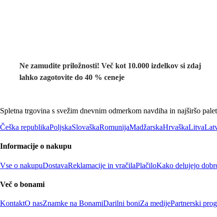
Summer Sale:
popusti do -40 %
Ne zamudite priložnosti! Več kot 10.000 izdelkov si zdaj
lahko zagotovite do 40 % ceneje
Spletna trgovina s svežim dnevnim odmerkom navdiha in najširšo paleto
Češka republika
Poljska
Slovaška
Romunija
Madžarska
Hrvaška
Litva
Latv
Informacije o nakupu
Vse o nakupu
Dostava
Reklamacije in vračila
Plačilo
Kako delujejo dobr
Več o bonami
Kontakt
O nas
Znamke na Bonami
Darilni boni
Za medije
Partnerski pro