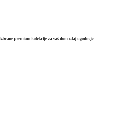
Znižane
premium
kolekcije
Izbrane premium kolekcije za vaš dom zdaj ugodneje