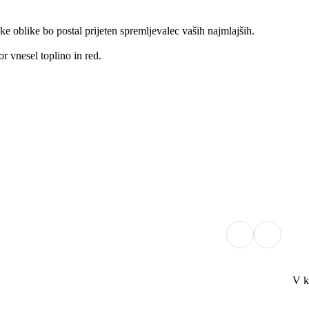
oblike bo postal prijeten spremljevalec vaših najmlajših.
or vnesel toplino in red.
V k