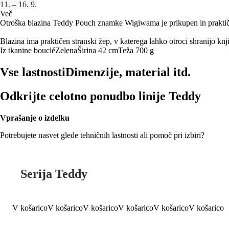
11. – 16. 9.
Več
Otroška blazina Teddy Pouch znamke Wigiwama je prikupen in praktičen 
Blazina ima praktičen stranski žep, v katerega lahko otroci shranijo knji
Iz tkanine bouclé
Zelena
Širina 42 cm
Teža 700 g
Vse lastnosti
Dimenzije, material itd.
Odkrijte celotno ponudbo linije Teddy
Vprašanje o izdelku
Potrebujete nasvet glede tehničnih lastnosti ali pomoč pri izbiri?
Serija Teddy
V košarico
V košarico
V košarico
V košarico
V košarico
V košarico