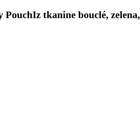
dy Pouch
Iz tkanine bouclé, zelena,