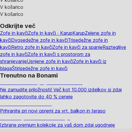
V košarico
V košarico
V košarico
Odkrijte več
Zofe in kavči
Zofe in kavči · Karup
Karup
Zelene zofe in
kavči
Dvosedežne zofe in kavči
Trisedežne zofe in
kavči
Retro zofe in kavči
Zofe in kavči za spanje
Raztegljive
zofe in kavči
Zofe in kavči s prostorom za
shranjevanje
Usnjene zofe in kavči
Zofe in kavči iz
blaga
Štirisedežne zofe in kavči
Trenutno na Bonami
Summer Sale: popusti do -40 %
Ne zamudite priložnosti! Več kot 10.000 izdelkov si zdaj
lahko zagotovite do 40 % ceneje
Znižani zdelki za vrt
Prihranite pri novi opremi za vrt, balkon in teraso
Znižane premium kolekcije
Izbrane premium kolekcije za vaš dom zdaj ugodneje