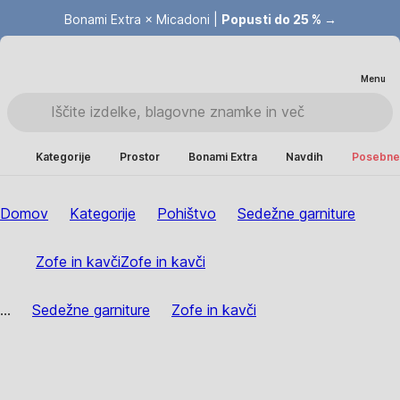
Bonami Extra × Micadoni |
Popusti do 25 % →
Menu
Kategorije
Prostor
Bonami Extra
Navdih
Posebne 
Domov
Kategorije
Pohištvo
Sedežne garniture
Zofe in kavči
Zofe in kavči
...
Sedežne garniture
Zofe in kavči