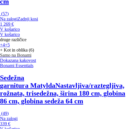
cm
(
57
)
Na zalogi
Zadnji kosi
1 269 €
V košarico
V košarico
druge različice
+4
+5
+ Kot in oblika (6)
Samo na Bonami
Dokazana kakovost
Bonami Essentials
Sedežna
garnitura Matylda
Nastavljiva/raztegljiva,
rožnata, trisedežna, širina 180 cm, globina
86 cm, globina sedeža 64 cm
(
49
)
Na zalogi
339 €
V košarico