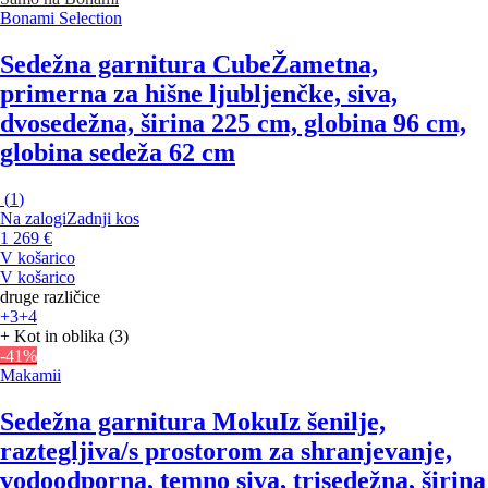
Bonami Selection
Sedežna garnitura Cube
Žametna,
primerna za hišne ljubljenčke, siva,
dvosedežna, širina 225 cm, globina 96 cm,
globina sedeža 62 cm
(
1
)
Na zalogi
Zadnji kos
1 269 €
V košarico
V košarico
druge različice
+3
+4
+ Kot in oblika (3)
-41%
Makamii
Sedežna garnitura Moku
Iz šenilje,
raztegljiva/s prostorom za shranjevanje,
vodoodporna, temno siva, trisedežna, širina