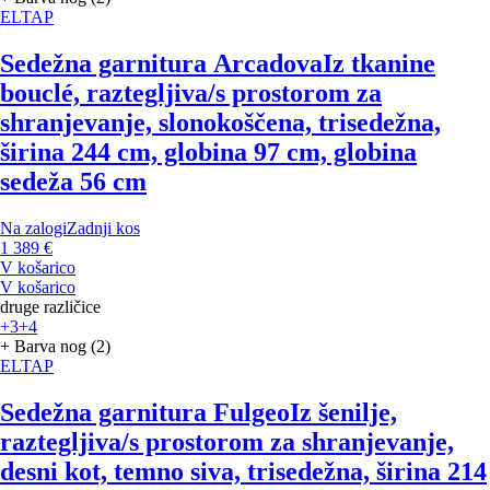
ELTAP
Sedežna garnitura Arcadova
Iz tkanine
bouclé, raztegljiva/s prostorom za
shranjevanje, slonokoščena, trisedežna,
širina 244 cm, globina 97 cm, globina
sedeža 56 cm
Na zalogi
Zadnji kos
1 389 €
V košarico
V košarico
druge različice
+3
+4
+ Barva nog (2)
ELTAP
Sedežna garnitura Fulgeo
Iz šenilje,
raztegljiva/s prostorom za shranjevanje,
desni kot, temno siva, trisedežna, širina 214