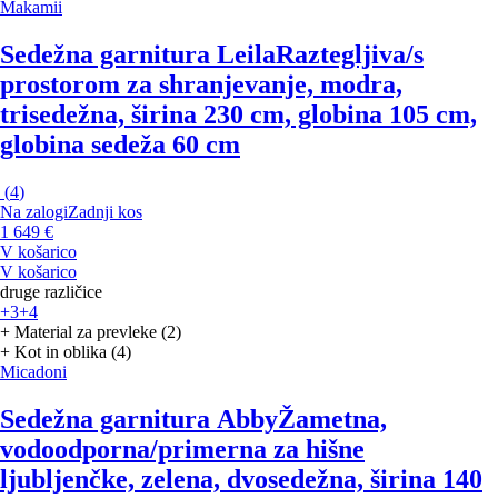
Makamii
Sedežna garnitura Leila
Raztegljiva/s
prostorom za shranjevanje, modra,
trisedežna, širina 230 cm, globina 105 cm,
globina sedeža 60 cm
(
4
)
Na zalogi
Zadnji kos
1 649 €
V košarico
V košarico
druge različice
+3
+4
+ Material za prevleke (2)
+ Kot in oblika (4)
Micadoni
Sedežna garnitura Abby
Žametna,
vodoodporna/primerna za hišne
ljubljenčke, zelena, dvosedežna, širina 140