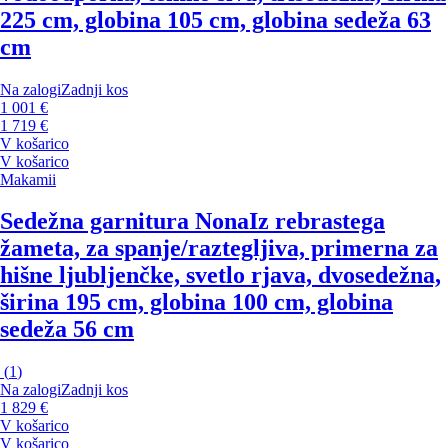
225 cm, globina 105 cm, globina sedeža 63
cm
Na zalogi
Zadnji kos
1 001 €
1 719 €
V košarico
V košarico
Makamii
Sedežna garnitura Nona
Iz rebrastega
žameta, za spanje/raztegljiva, primerna za
hišne ljubljenčke, svetlo rjava, dvosedežna,
širina 195 cm, globina 100 cm, globina
sedeža 56 cm
(
1
)
Na zalogi
Zadnji kos
1 829 €
V košarico
V košarico