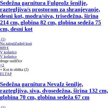
Sedežna garnitura Fulgeo
Iz šenilje,
raztegljiva/s prostorom za shranjevanje,
desni kot, modra/siva, trisedežna, širina
214 cm, globina 82 cm, globina sedeža 75
cm, desni kot
(
1
)
Na zalogi
Zadnji kosi
809 €
V košarico
V košarico
druge različice
+2
+ Kot in oblika (2)
ELTAP
Sedežna garnitura Neva
Iz šenilje,
raztegljiva, siva, dvosedežna, širina 132 cm,
globina 70 cm, globina sedeža 67 cm
(
1
)