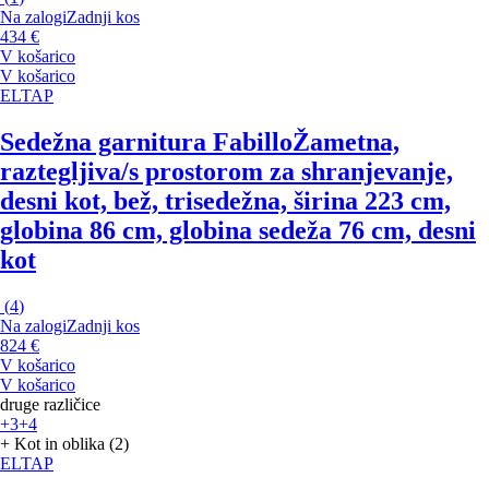
Na zalogi
Zadnji kos
434 €
V košarico
V košarico
ELTAP
Sedežna garnitura Fabillo
Žametna,
raztegljiva/s prostorom za shranjevanje,
desni kot, bež, trisedežna, širina 223 cm,
globina 86 cm, globina sedeža 76 cm, desni
kot
(
4
)
Na zalogi
Zadnji kos
824 €
V košarico
V košarico
druge različice
+3
+4
+ Kot in oblika (2)
ELTAP