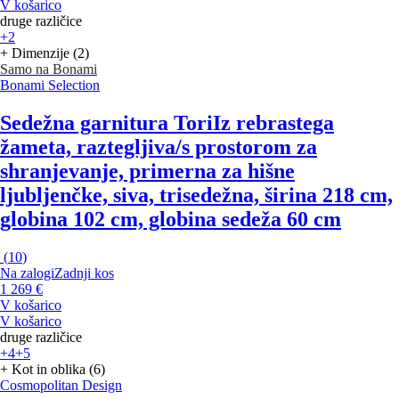
V košarico
druge različice
+2
+ Dimenzije (2)
Samo na Bonami
Bonami Selection
Sedežna garnitura Tori
Iz rebrastega
žameta, raztegljiva/s prostorom za
shranjevanje, primerna za hišne
ljubljenčke, siva, trisedežna, širina 218 cm,
globina 102 cm, globina sedeža 60 cm
(
10
)
Na zalogi
Zadnji kos
1 269 €
V košarico
V košarico
druge različice
+4
+5
+ Kot in oblika (6)
Cosmopolitan Design