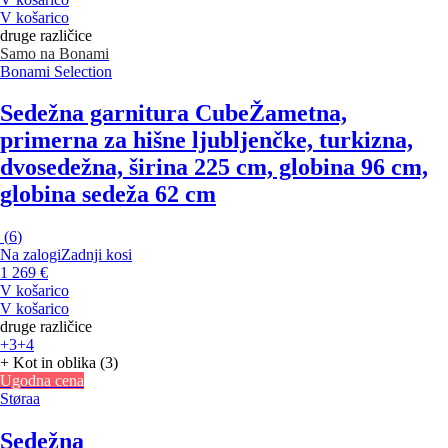
V košarico
druge različice
Samo na Bonami
Bonami Selection
Sedežna garnitura Cube
Žametna,
primerna za hišne ljubljenčke, turkizna,
dvosedežna, širina 225 cm, globina 96 cm,
globina sedeža 62 cm
(
6
)
Na zalogi
Zadnji kosi
1 269 €
V košarico
V košarico
druge različice
+3
+4
+ Kot in oblika (3)
Ugodna cena
Støraa
Sedežna