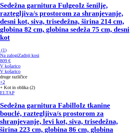
Sedežna garnitura Fulgeo
Iz šenilje,
raztegljiva/s prostorom za shranjevanje,
desni kot, siva, trisedežna, širina 214 cm,
globina 82 cm, globina sedeža 75 cm, desni
kot
(
1
)
Na zalogi
Zadnji kosi
809 €
V košarico
V košarico
druge različice
+2
+ Kot in oblika (2)
ELTAP
Sedežna garnitura Fabillo
Iz tkanine
bouclé, raztegljiva/s prostorom za
shranjevanje, levi kot, siva, trisedežna,
širina 223 cm, globina 86 cm, globina