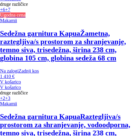
druge različice
+6
+7
Ugodna cena
Makamii
Sedežna garnitura Kapua
Žametna,
raztegljiva/s prostorom za shranjevanje,
temno siva, trisedežna, širina 238 cm,
globina 105 cm, globina sedeža 68 cm
Na zalogi
Zadnji kos
1 410 €
V košarico
V košarico
druge različice
+2
+3
Makamii
Sedežna garnitura Kapua
Raztegljiva/s
prostorom za shranjevanje, vodoodporna,
temno siva, trisedežna, širina 238 cm,