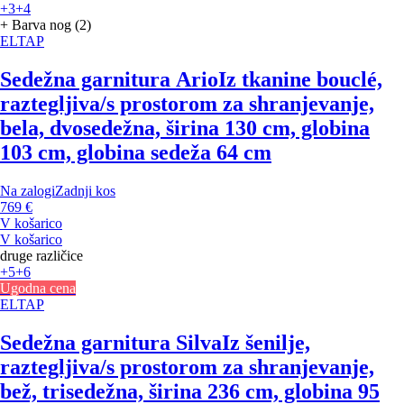
+3
+4
+ Barva nog (2)
ELTAP
Sedežna garnitura Ario
Iz tkanine bouclé,
raztegljiva/s prostorom za shranjevanje,
bela, dvosedežna, širina 130 cm, globina
103 cm, globina sedeža 64 cm
Na zalogi
Zadnji kos
769 €
V košarico
V košarico
druge različice
+5
+6
Ugodna cena
ELTAP
Sedežna garnitura Silva
Iz šenilje,
raztegljiva/s prostorom za shranjevanje,
bež, trisedežna, širina 236 cm, globina 95