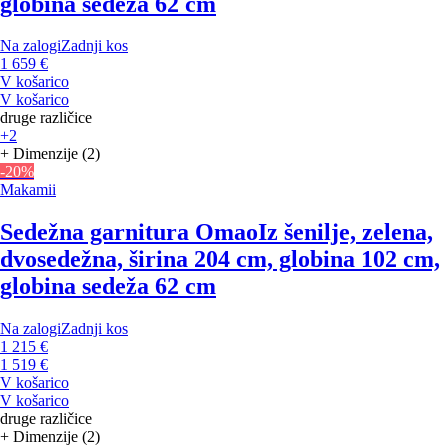
globina sedeža 62 cm
Na zalogi
Zadnji kos
1 659 €
V košarico
V košarico
druge različice
+2
+ Dimenzije (2)
-20%
Makamii
Sedežna garnitura Omao
Iz šenilje, zelena,
dvosedežna, širina 204 cm, globina 102 cm,
globina sedeža 62 cm
Na zalogi
Zadnji kos
1 215 €
1 519 €
V košarico
V košarico
druge različice
+ Dimenzije (2)