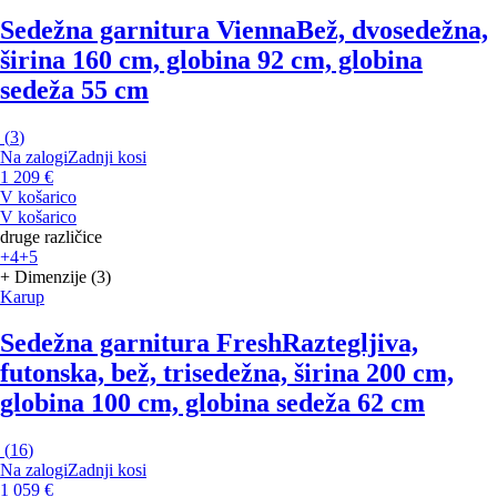
Sedežna garnitura Vienna
Bež, dvosedežna,
širina 160 cm, globina 92 cm, globina
sedeža 55 cm
(
3
)
Na zalogi
Zadnji kosi
1 209 €
V košarico
V košarico
druge različice
+4
+5
+ Dimenzije (3)
Karup
Sedežna garnitura Fresh
Raztegljiva,
futonska, bež, trisedežna, širina 200 cm,
globina 100 cm, globina sedeža 62 cm
(
16
)
Na zalogi
Zadnji kosi
1 059 €