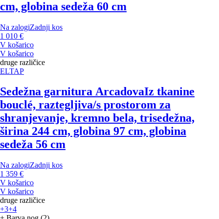
cm, globina sedeža 60 cm
Na zalogi
Zadnji kos
1 010 €
V košarico
V košarico
druge različice
ELTAP
Sedežna garnitura Arcadova
Iz tkanine
bouclé, raztegljiva/s prostorom za
shranjevanje, kremno bela, trisedežna,
širina 244 cm, globina 97 cm, globina
sedeža 56 cm
Na zalogi
Zadnji kos
1 359 €
V košarico
V košarico
druge različice
+3
+4
+ Barva nog (2)