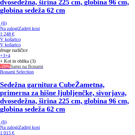
dvosedežna, širina 225 cm, globina 96 cm,
globina sedeža 62 cm
(
6
)
Na zalogi
Zadnji kosi
1 248 €
V košarico
V košarico
druge različice
+3
+4
+ Kot in oblika (3)
-20%
Samo na Bonami
Bonami Selection
Sedežna garnitura Cube
Žametna,
primerna za hišne ljubljenčke, sivorjava,
dvosedežna, širina 225 cm, globina 96 cm,
globina sedeža 62 cm
(
6
)
Na zalogi
Zadnji kosi
1 015 €