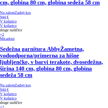
cm, globina 80 cm, globina sedeža 58 cm
Na zalogi
Zadnji kos
944 €
V košarico
V košarico
druge različice
+2
Micadoni
Sedežna garnitura Abby
Žametna,
vodoodporna/primerna za hišne
ljubljenčke, v barvi terakote, dvosedežna,
širina 140 cm, globina 80 cm, globina
sedeža 58 cm
Na zalogi
Zadnji kos
944 €
V košarico
V košarico
druge različice
+2