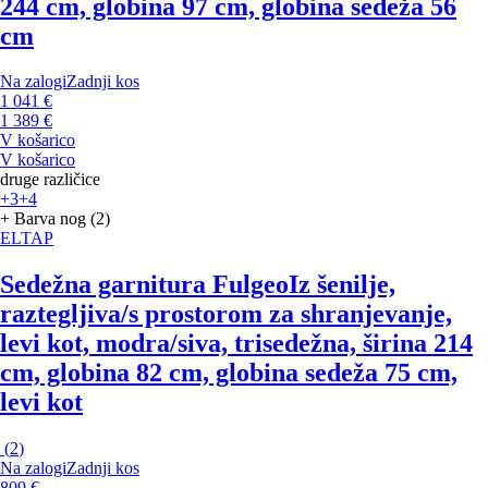
244 cm, globina 97 cm, globina sedeža 56
cm
Na zalogi
Zadnji kos
1 041 €
1 389 €
V košarico
V košarico
druge različice
+3
+4
+ Barva nog (2)
ELTAP
Sedežna garnitura Fulgeo
Iz šenilje,
raztegljiva/s prostorom za shranjevanje,
levi kot, modra/siva, trisedežna, širina 214
cm, globina 82 cm, globina sedeža 75 cm,
levi kot
(
2
)
Na zalogi
Zadnji kos
809 €