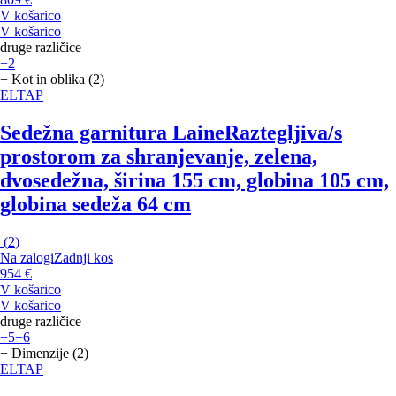
V košarico
V košarico
druge različice
+2
+ Kot in oblika (2)
ELTAP
Sedežna garnitura Laine
Raztegljiva/s
prostorom za shranjevanje, zelena,
dvosedežna, širina 155 cm, globina 105 cm,
globina sedeža 64 cm
(
2
)
Na zalogi
Zadnji kos
954 €
V košarico
V košarico
druge različice
+5
+6
+ Dimenzije (2)
ELTAP