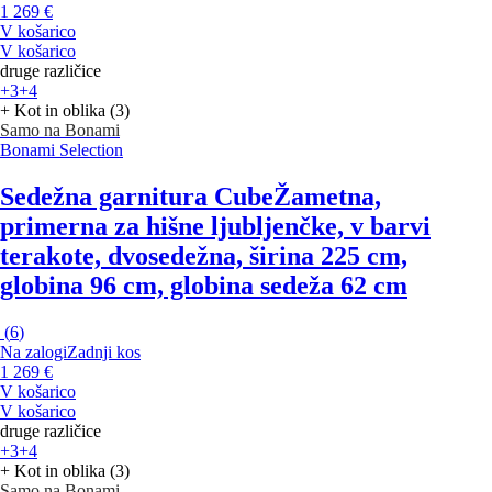
1 269 €
V košarico
V košarico
druge različice
+3
+4
+ Kot in oblika (3)
Samo na Bonami
Bonami Selection
Sedežna garnitura Cube
Žametna,
primerna za hišne ljubljenčke, v barvi
terakote, dvosedežna, širina 225 cm,
globina 96 cm, globina sedeža 62 cm
(
6
)
Na zalogi
Zadnji kos
1 269 €
V košarico
V košarico
druge različice
+3
+4
+ Kot in oblika (3)
Samo na Bonami