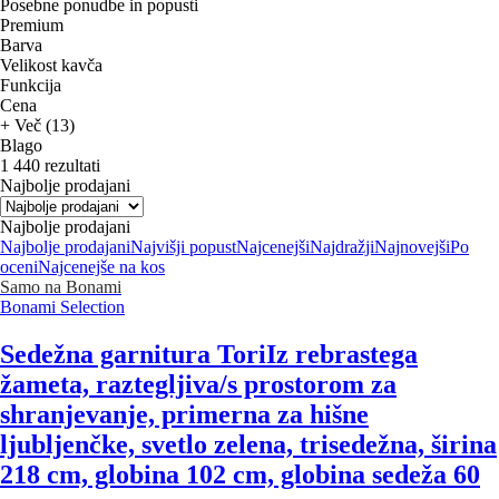
Posebne ponudbe in popusti
Premium
Barva
Velikost kavča
Funkcija
Cena
+ Več (13)
Blago
1 440 rezultati
Najbolje prodajani
Najbolje prodajani
Najbolje prodajani
Najvišji popust
Najcenejši
Najdražji
Najnovejši
Po
oceni
Najcenejše na kos
Samo na Bonami
Bonami Selection
Sedežna garnitura Tori
Iz rebrastega
žameta, raztegljiva/s prostorom za
shranjevanje, primerna za hišne
ljubljenčke, svetlo zelena, trisedežna, širina
218 cm, globina 102 cm, globina sedeža 60