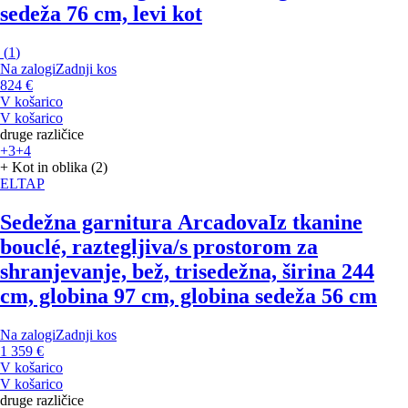
sedeža 76 cm, levi kot
(
1
)
Na zalogi
Zadnji kos
824 €
V košarico
V košarico
druge različice
+3
+4
+ Kot in oblika (2)
ELTAP
Sedežna garnitura Arcadova
Iz tkanine
bouclé, raztegljiva/s prostorom za
shranjevanje, bež, trisedežna, širina 244
cm, globina 97 cm, globina sedeža 56 cm
Na zalogi
Zadnji kos
1 359 €
V košarico
V košarico
druge različice