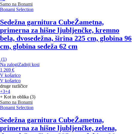
Samo na Bonami
Bonami Selection
Sedežna garnitura Cube
Žametna,
primerna za hišne ljubljenčke, kremno
bela, dvosedežna, širina 225 cm, globina 96
cm, globina sedeža 62 cm
(
1
)
Na zalogi
Zadnji kosi
1 269 €
V košarico
V košarico
druge različice
+3
+4
+ Kot in oblika (3)
Samo na Bonami
Bonami Selection
Sedežna garnitura Cube
Žametna,
primerna za hišne ljubljenčke, zelena,