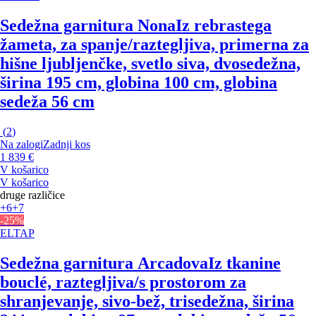
Sedežna garnitura Nona
Iz rebrastega
žameta, za spanje/raztegljiva, primerna za
hišne ljubljenčke, svetlo siva, dvosedežna,
širina 195 cm, globina 100 cm, globina
sedeža 56 cm
(
2
)
Na zalogi
Zadnji kos
1 839 €
V košarico
V košarico
druge različice
+6
+7
-25%
ELTAP
Sedežna garnitura Arcadova
Iz tkanine
bouclé, raztegljiva/s prostorom za
shranjevanje, sivo-bež, trisedežna, širina