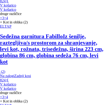
824 €
V košarico
V košarico
druge različice
+3
+4
+ Kot in oblika (2)
ELTAP
Sedežna garnitura Fabillo
Iz šenilje,
raztegljiva/s prostorom za shranjevanje,
levi kot, rožnata, trisedežna, širina 223 cm,
globina 86 cm, globina sedeža 76 cm, levi
kot
(
2
)
Na zalogi
Zadnji kosi
824 €
V košarico
V košarico
druge različice
+3
+4
+ Kot in oblika (2)