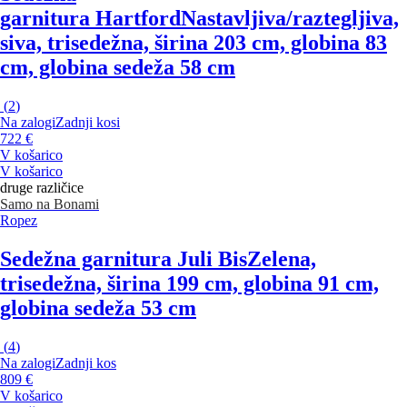
garnitura Hartford
Nastavljiva/raztegljiva,
siva, trisedežna, širina 203 cm, globina 83
cm, globina sedeža 58 cm
(
2
)
Na zalogi
Zadnji kosi
722 €
V košarico
V košarico
druge različice
Samo na Bonami
Ropez
Sedežna garnitura Juli Bis
Zelena,
trisedežna, širina 199 cm, globina 91 cm,
globina sedeža 53 cm
(
4
)
Na zalogi
Zadnji kos
809 €
V košarico