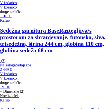
V košarico
V košarico
druge različice
+10
+11
Karup
Sedežna garnitura Base
Raztegljiva/s
prostorom za shranjevanje, futonska, siva,
trisedežna, širina 244 cm, globina 110 cm,
globina sedeža 68 cm
(
3
)
Na zalogi
Zadnji kos
2 449 €
V košarico
V košarico
druge različice
+9
+10
+ Dimenzije (2)
Nov izdelek
Karup