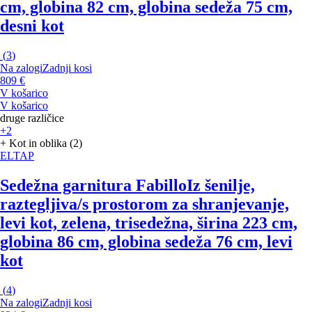
cm, globina 82 cm, globina sedeža 75 cm,
desni kot
(
3
)
Na zalogi
Zadnji kosi
809 €
V košarico
V košarico
druge različice
+2
+ Kot in oblika (2)
ELTAP
Sedežna garnitura Fabillo
Iz šenilje,
raztegljiva/s prostorom za shranjevanje,
levi kot, zelena, trisedežna, širina 223 cm,
globina 86 cm, globina sedeža 76 cm, levi
kot
(
4
)
Na zalogi
Zadnji kosi