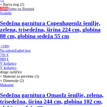
+2
+ Barva nog (2)
-20%
Samo na Bonami
Scandic
Sedežna garnitura Copenhagen
Iz šenilje,
zelena, trisedežna, širina 224 cm, globina
88 cm, globina sedeža 55 cm
(
190
)
Na zalogi
Zadnji kos
791 €
989 €
V košarico
V košarico
druge različice
+ Material za prevleke (3)
+ Dimenzije (2)
Makamii
Sedežna garnitura Omao
Iz šenilje, zelena,
trisedežna, širina 244 cm, globina 102 cm,