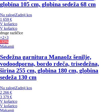
globina 105 cm, globina sedeža 68 cm
Na zalogi
Zadnji kos
1 659 €
V košarico
V košarico
druge različice
+2
+3
-32%
Makamii
Sedežna garnitura Manao
Iz šenilje,
vodoodporna, bordo rdeča, trisedežna,
širina 255 cm, globina 180 cm, globina
sedeža 130 cm
Na zalogi
Zadnji kos
2 266 €
3 379 €
V košarico
V košarico
Makamii