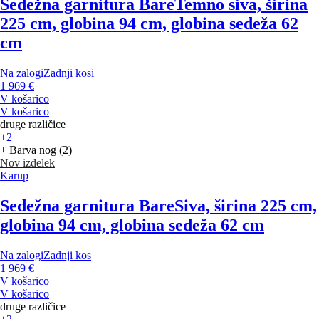
Sedežna garnitura Bare
Temno siva, širina
225 cm, globina 94 cm, globina sedeža 62
cm
Na zalogi
Zadnji kosi
1 969 €
V košarico
V košarico
druge različice
+2
+ Barva nog (2)
Nov izdelek
Karup
Sedežna garnitura Bare
Siva, širina 225 cm,
globina 94 cm, globina sedeža 62 cm
Na zalogi
Zadnji kos
1 969 €
V košarico
V košarico
druge različice