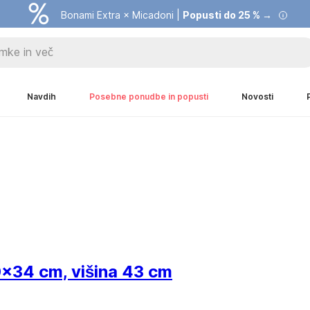
Bonami Extra × Micadoni |
Popusti do 25 % →
Navdih
Posebne ponudbe in popusti
Novosti
0x34 cm, višina 43 cm