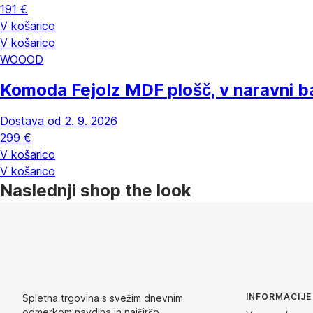
191 €
V košarico
V košarico
WOOOD
Komoda Fejo
Iz MDF plošč, v naravni b
Dostava od 2. 9. 2026
299 €
V košarico
V košarico
Naslednji shop the look
INFORMACIJE
Spletna trgovina s svežim dnevnim
odmerkom navdiha in najširšo