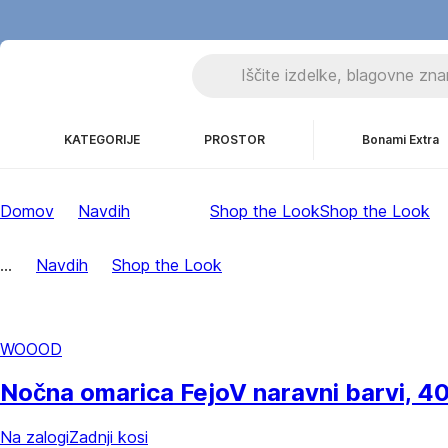
KATEGORIJE
PROSTOR
Bonami Extra
Domov
Navdih
Shop the Look
Shop the Look
...
Navdih
Shop the Look
WOOOD
Nočna omarica Fejo
V naravni barvi, 4
Na zalogi
Zadnji kosi