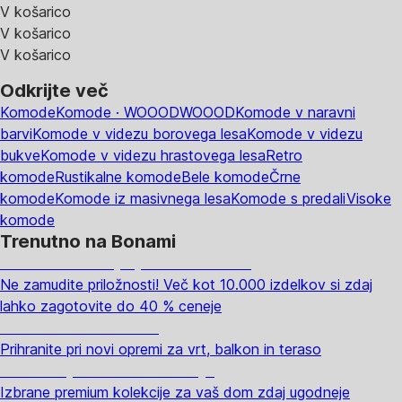
V košarico
V košarico
V košarico
Odkrijte več
Komode
Komode · WOOOD
WOOOD
Komode v naravni
barvi
Komode v videzu borovega lesa
Komode v videzu
bukve
Komode v videzu hrastovega lesa
Retro
komode
Rustikalne komode
Bele komode
Črne
komode
Komode iz masivnega lesa
Komode s predali
Visoke
komode
Trenutno na Bonami
Summer Sale: popusti do -40 %
Ne zamudite priložnosti! Več kot 10.000 izdelkov si zdaj
lahko zagotovite do 40 % ceneje
Znižani zdelki za vrt
Prihranite pri novi opremi za vrt, balkon in teraso
Znižane premium kolekcije
Izbrane premium kolekcije za vaš dom zdaj ugodneje