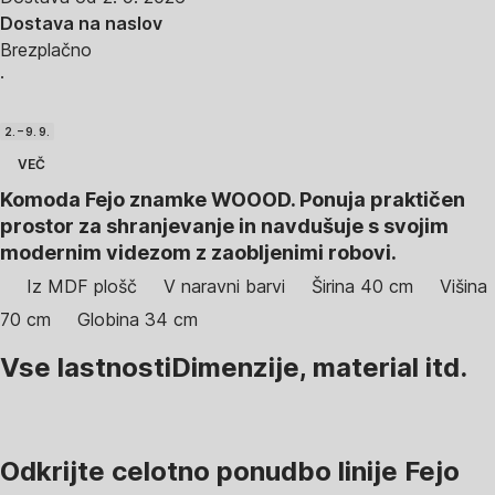
Dostava na naslov
Brezplačno
·
2. – 9. 9.
VEČ
Komoda Fejo znamke WOOOD. Ponuja praktičen
prostor za shranjevanje in navdušuje s svojim
modernim videzom z zaobljenimi robovi.
Iz MDF plošč
V naravni barvi
Širina 40 cm
Višina
70 cm
Globina 34 cm
Vse lastnosti
Dimenzije, material itd.
Odkrijte celotno ponudbo linije Fejo