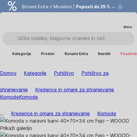
Bonami Extra × Micadoni |
Popusti do 25 % →
Menu
Kategorije
Prostor
Bonami Extra
Navdih
Posebne 
Domov
Kategorije
Pohištvo
Pohištvo za
shranjevanje
Kredence in omare za shranjevanje
Komode
Komode
...
Kredence in omare za shranjevanje
Komode
Prikaži galerijo