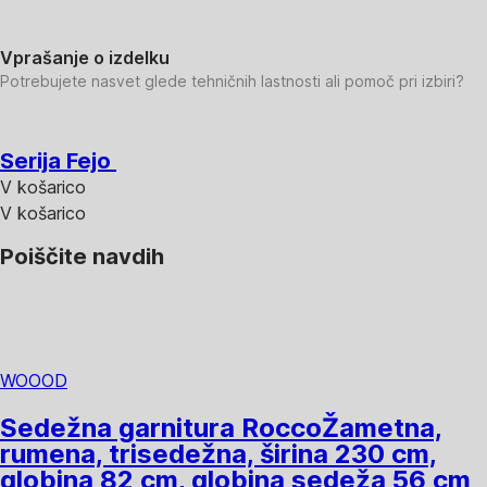
Vprašanje o izdelku
Potrebujete nasvet glede tehničnih lastnosti ali pomoč pri izbiri?
Serija Fejo
V košarico
V košarico
Poiščite navdih
WOOOD
Sedežna garnitura Rocco
Žametna,
rumena, trisedežna, širina 230 cm,
globina 82 cm, globina sedeža 56 cm