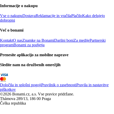
Informacije o nakupu
Vse o nakupu
Dostava
Reklamacije in vračila
Plačilo
Kako delujejo
dobropisi
Več o bonami
Kontakt
O nas
Znamke na Bonami
Darilni boni
Za medije
Partnerski
program
Bonami za podjetja
Prenesite aplikacijo za mobilne naprave
Sledite nam na družbenih omrežjih
Določila in splošni pogoji
Pravilnik o zasebnosti
Pravila in nastavitve
piškotkov
©2026 Bonami.cz, a.s. Vse pravice pridržane.
Thámova 289/13, 186 00 Praga
Češka republika