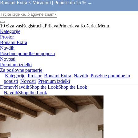
Bonami Extra × Micadoni |
Popusti do 25 % →
10 € za vas
Registracija
Prijava
Primerjava
Košarica
Menu
Kategorije
Prostor
Bonami Extra
Navdih
Posebne ponudbe in popusti
Novosti
Premium izdelki
Za poslovne partnerje
Kategorije
Prostor
Bonami Extra
Navdih
Posebne ponudbe in
popusti
Novosti
Premium izdelki
Domov
Navdih
Shop the Look
Shop the Look
...
Navdih
Shop the Look