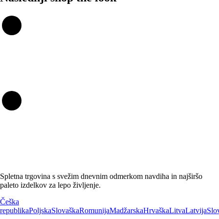
Spletna trgovina s svežim dnevnim odmerkom navdiha in najširšo
paleto izdelkov za lepo življenje.
Češka
republika
Poljska
Slovaška
Romunija
Madžarska
Hrvaška
Litva
Latvija
Slo