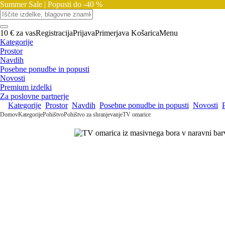
Summer Sale |
Popusti do -40 %
10 € za vas
Registracija
Prijava
Primerjava
Košarica
Menu
Kategorije
Prostor
Navdih
Posebne ponudbe in popusti
Novosti
Premium izdelki
Za poslovne partnerje
Kategorije
Prostor
Navdih
Posebne ponudbe in popusti
Novosti
Domov
Kategorije
Pohištvo
Pohištvo za shranjevanje
TV omarice