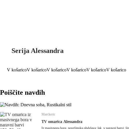
Serija Alessandra
V košarico
V košarico
V košarico
V košarico
V košarico
V košarico
Poiščite navdih
Marckeric
TV omarica Alessandra
Iz masivnega bora, površinska obdelava: lak, v naravni barvi, š