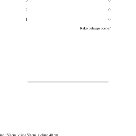
3
0
2
0
1
0
Kako delujejo ocene?
irina 150 cm, višina 50 cm, globina 40 cm