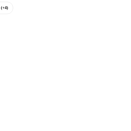
e
(+4)