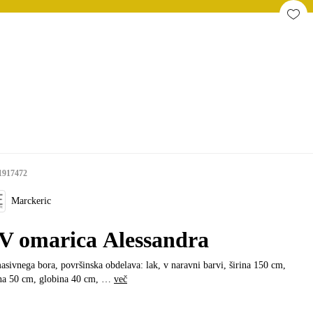
1917472
Marckeric
V omarica Alessandra
asivnega bora, površinska obdelava: lak, v naravni barvi, širina 150 cm,
na 50 cm, globina 40 cm
, …
več