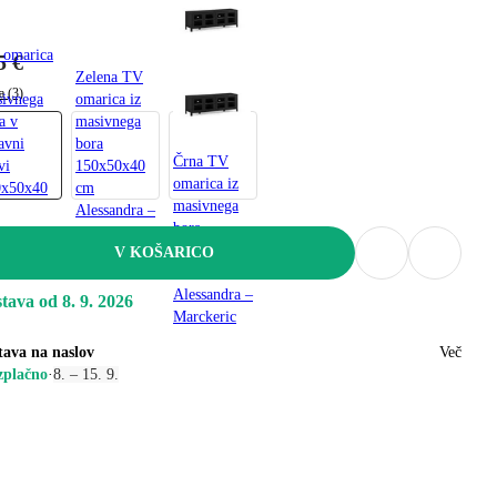
 omarica
5 €
Zelena TV
a (3)
ivnega
omarica iz
a v
masivnega
avni
bora
Črna TV
vi
150x50x40
omarica iz
0x50x40
cm
masivnega
Alessandra –
bora
ssandra –
Marckeric
150x50x40
V KOŠARICO
ckeric
cm
Alessandra –
tava od 8. 9. 2026
Marckeric
tava na naslov
Več
zplačno
·
8. – 15. 9.