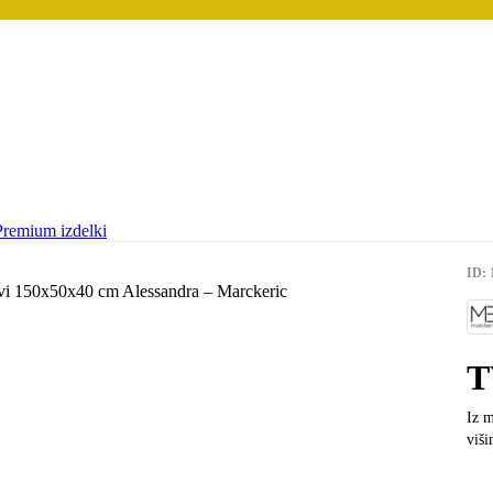
Premium izdelki
ID: 
T
Iz m
viši