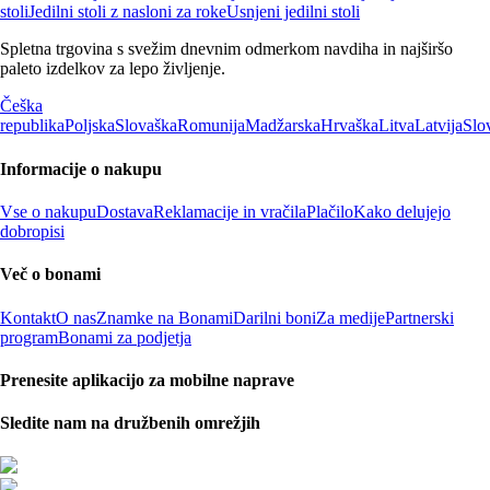
stoli
Jedilni stoli z nasloni za roke
Usnjeni jedilni stoli
Spletna trgovina s svežim dnevnim odmerkom navdiha in najširšo
paleto izdelkov za lepo življenje.
Češka
republika
Poljska
Slovaška
Romunija
Madžarska
Hrvaška
Litva
Latvija
Slo
Informacije o nakupu
Vse o nakupu
Dostava
Reklamacije in vračila
Plačilo
Kako delujejo
dobropisi
Več o bonami
Kontakt
O nas
Znamke na Bonami
Darilni boni
Za medije
Partnerski
program
Bonami za podjetja
Prenesite aplikacijo za mobilne naprave
Sledite nam na družbenih omrežjih