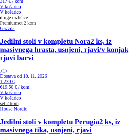
317 € / kom
V košarico
V košarico
druge različice
Premium
set 2 kom
Gazzda
Jedilni stoli v kompletu Nora
2 ks, iz
masivnega hrasta, usnjeni, rjavi/v konjak
rjavi barvi
(
1
)
Dostava od 18. 11. 2026
1 239 €
619,50 € / kom
V košarico
V košarico
set 2 kom
House Nordic
Jedilni stoli v kompletu Perugia
2 ks, iz
masivnega tika, usnjeni, rjavi