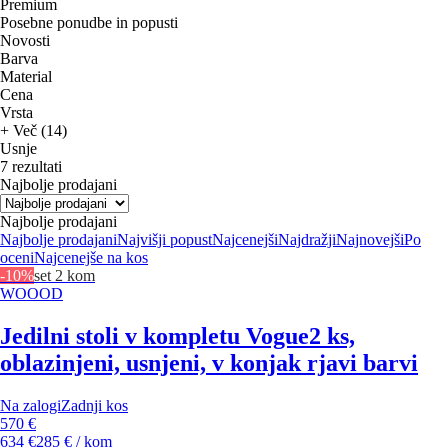
Premium
Posebne ponudbe in popusti
Novosti
Barva
Material
Cena
Vrsta
+ Več (14)
Usnje
7 rezultati
Najbolje prodajani
Najbolje prodajani
Najbolje prodajani
Najvišji popust
Najcenejši
Najdražji
Najnovejši
Po
oceni
Najcenejše na kos
-10%
set 2 kom
WOOOD
Jedilni stoli v kompletu Vogue
2 ks,
oblazinjeni, usnjeni, v konjak rjavi barvi
Na zalogi
Zadnji kos
570 €
634 €
285 € / kom