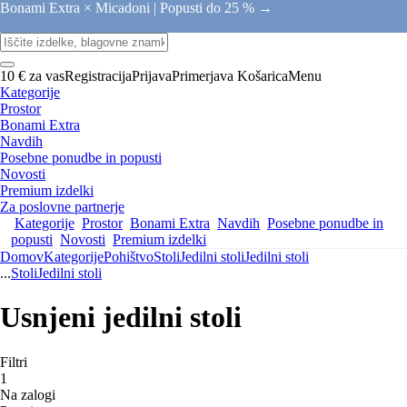
Bonami Extra × Micadoni |
Popusti do 25 % →
10 € za vas
Registracija
Prijava
Primerjava
Košarica
Menu
Kategorije
Prostor
Bonami Extra
Navdih
Posebne ponudbe in popusti
Novosti
Premium izdelki
Za poslovne partnerje
Kategorije
Prostor
Bonami Extra
Navdih
Posebne ponudbe in
popusti
Novosti
Premium izdelki
Domov
Kategorije
Pohištvo
Stoli
Jedilni stoli
Jedilni stoli
...
Stoli
Jedilni stoli
Usnjeni jedilni stoli
Filtri
1
Na zalogi