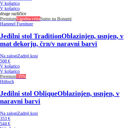
V košarico
V košarico
druge različice
Premium
Ugodna cena
Samo na Bonami
Hammel Furniture
Jedilni stol Tradition
Oblazinjen, usnjen, v
mat dekorju, črn/v naravni barvi
Na zalogi
Zadnji kosi
508 €
V košarico
V košarico
Premium
-35%
Hübsch
Jedilni stol Oblique
Oblazinjen, usnjen, v
naravni barvi
Na zalogi
Zadnji kosi
353 €
544 €