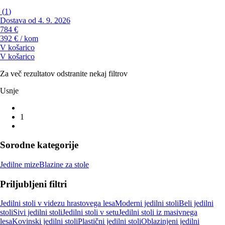
(
1
)
Dostava od 4. 9. 2026
784 €
392 € / kom
V košarico
V košarico
Za več rezultatov odstranite nekaj filtrov
Usnje
1
Sorodne kategorije
Jedilne mize
Blazine za stole
Priljubljeni filtri
Jedilni stoli v videzu hrastovega lesa
Moderni jedilni stoli
Beli jedilni
stoli
Sivi jedilni stoli
Jedilni stoli v setu
Jedilni stoli iz masivnega
lesa
Kovinski jedilni stoli
Plastični jedilni stoli
Oblazinjeni jedilni