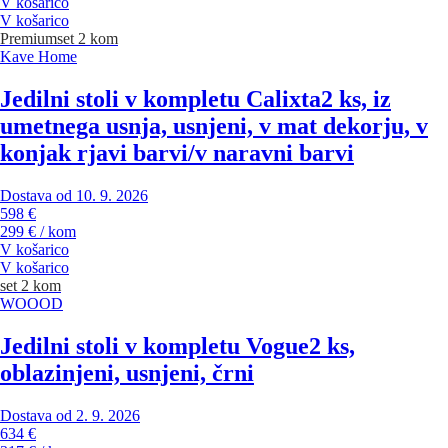
V košarico
V košarico
Premium
set 2 kom
Kave Home
Jedilni stoli v kompletu Calixta
2 ks, iz
umetnega usnja, usnjeni, v mat dekorju, v
konjak rjavi barvi/v naravni barvi
Dostava od 10. 9. 2026
598 €
299 € / kom
V košarico
V košarico
set 2 kom
WOOOD
Jedilni stoli v kompletu Vogue
2 ks,
oblazinjeni, usnjeni, črni
Dostava od 2. 9. 2026
634 €