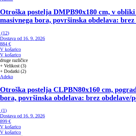
Otroška postelja DMPB
90x180 cm, v obliki
masivnega bora, površinska obdelava: brez 
(
12
)
Dostava od 16. 9. 2026
884 €
V košarico
V košarico
druge različice
+ Velikost (3)
+ Dodatki (2)
Adeko
Otroška postelja CLPBN
80x160 cm, pograd
bora, površinska obdelava: brez obdelave/p
(
1
)
Dostava od 16. 9. 2026
899 €
V košarico
V košarico