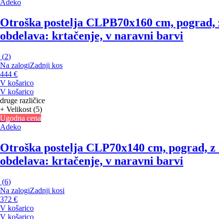
Adeko
Otroška postelja CLPB
70x160 cm, pograd, 
obdelava: krtačenje, v naravni barvi
(
2
)
Na zalogi
Zadnji kos
444 €
V košarico
V košarico
druge različice
+ Velikost (5)
Ugodna cena
Adeko
Otroška postelja CLP
70x140 cm, pograd, z
obdelava: krtačenje, v naravni barvi
(
6
)
Na zalogi
Zadnji kosi
372 €
V košarico
V košarico