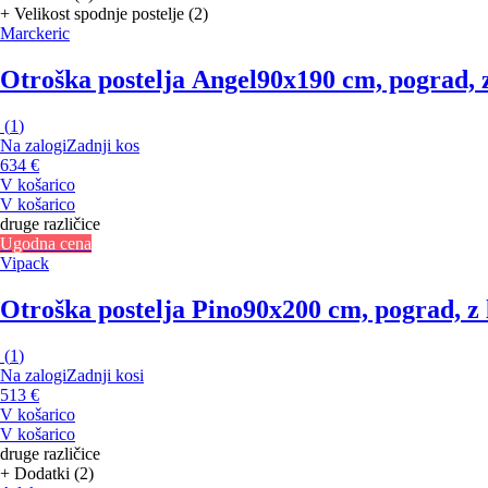
+ Velikost spodnje postelje (2)
Marckeric
Otroška postelja Angel
90x190 cm, pograd, z
(
1
)
Na zalogi
Zadnji kos
634 €
V košarico
V košarico
druge različice
Ugodna cena
Vipack
Otroška postelja Pino
90x200 cm, pograd, z 
(
1
)
Na zalogi
Zadnji kosi
513 €
V košarico
V košarico
druge različice
+ Dodatki (2)