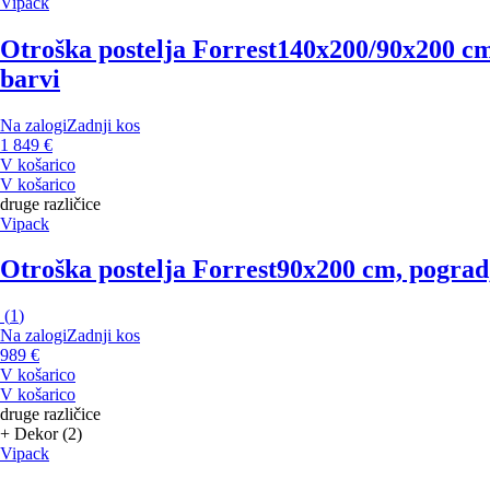
Vipack
Otroška postelja Forrest
140x200/90x200 cm,
barvi
Na zalogi
Zadnji kos
1 849 €
V košarico
V košarico
druge različice
Vipack
Otroška postelja Forrest
90x200 cm, pograd,
(
1
)
Na zalogi
Zadnji kos
989 €
V košarico
V košarico
druge različice
+ Dekor (2)
Vipack