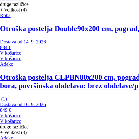
druge različice
+ Velikost (4)
Roba
Otroška postelja Double
90x200 cm, pograd,
Dostava od 14. 9. 2026
884 €
V košarico
V košarico
Adeko
Otroška postelja CLPBN
80x200 cm, pograd
bora, površinska obdelava: brez obdelave/p
(
1
)
Dostava od 16. 9. 2026
849 €
V košarico
V košarico
druge različice
+ Velikost (3)
Adeko