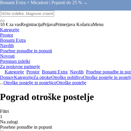
Bonami Extra × Micadoni |
Popusti do 25 % →
10 € za vas
Registracija
Prijava
Primerjava
Košarica
Menu
Kategorije
Prostor
Bonami Extra
Navdih
Posebne ponudbe in popusti
Novosti
Premium izdelki
Za poslovne partnerje
Kategorije
Prostor
Bonami Extra
Navdih
Posebne ponudbe in pop
Domov
Kategorije
Za otroke
Otroško pohištvo
Otroške postelje in postelj
...
Otroške postelje in posteljice
Otroške postelje
Pograd otroške postelje
Filtri
1
Na zalogi
Posebne ponudbe in popusti