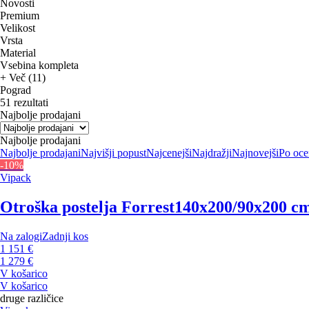
Novosti
Premium
Velikost
Vrsta
Material
Vsebina kompleta
+ Več (11)
Pograd
51 rezultati
Najbolje prodajani
Najbolje prodajani
Najbolje prodajani
Najvišji popust
Najcenejši
Najdražji
Najnovejši
Po oce
-10%
Vipack
Otroška postelja Forrest
140x200/90x200 cm,
Na zalogi
Zadnji kos
1 151 €
1 279 €
V košarico
V košarico
druge različice