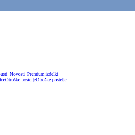
usti
Novosti
Premium izdelki
ice
Otroške postelje
Otroške postelje