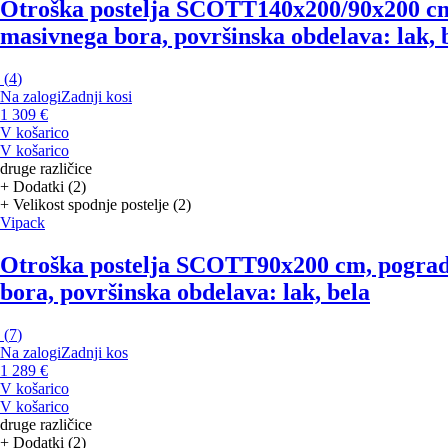
Otroška postelja SCOTT
140x200/90x200 cm
masivnega bora, površinska obdelava: lak, 
(
4
)
Na zalogi
Zadnji kosi
1 309 €
V košarico
V košarico
druge različice
+ Dodatki (2)
+ Velikost spodnje postelje (2)
Vipack
Otroška postelja SCOTT
90x200 cm, pograd
bora, površinska obdelava: lak, bela
(
7
)
Na zalogi
Zadnji kos
1 289 €
V košarico
V košarico
druge različice
+ Dodatki (2)