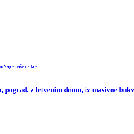
ni
Najcenejše na kos
 pograd, z letvenim dnom, iz masivne bukve