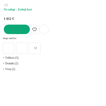
(
2
)
Na zalogi
Zadnji kosi
1 012 €
V KOŠARICO
druge različice
+2
+ Velikost (3)
+ Dodatki (2)
+ Vrsta (2)