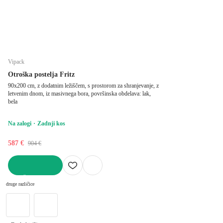
Vipack
Otroška postelja Fritz
90x200 cm, z dodatnim ležiščem, s prostorom za shranjevanje, z
letvenim dnom, iz masivnega bora, površinska obdelava: lak,
bela
Na zalogi
Zadnji kos
587 €
904 €
V KOŠARICO
druge različice