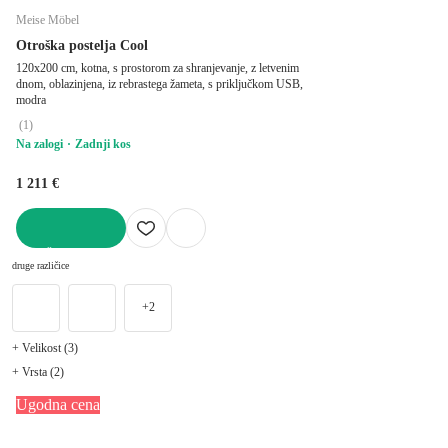
Meise Möbel
Otroška postelja Cool
120x200 cm, kotna, s prostorom za shranjevanje, z letvenim
dnom, oblazinjena, iz rebrastega žameta, s priključkom USB,
modra
(
1
)
Na zalogi
Zadnji kos
1 211 €
V KOŠARICO
druge različice
+2
+ Velikost (3)
+ Vrsta (2)
Ugodna cena