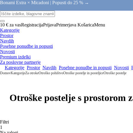
Bonami Extra × Micadoni |
Popusti do 25 % →
10 € za vas
Registracija
Prijava
Primerjava
Košarica
Menu
Kategorije
Prostor
Navdih
Posebne ponudbe in popusti
Novosti
Premium izdelki
Za poslovne partnerje
Kategorije
Prostor
Navdih
Posebne ponudbe in popusti
Novosti
Domov
Kategorije
Za otroke
Otroško pohištvo
Otroške postelje in posteljice
Otroške postelje
Otroške postelje s prostorom 
Filtri
1
Na zalogi