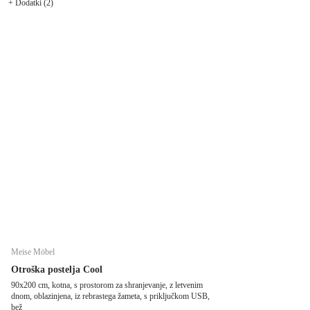
+ Dodatki (2)
Meise Möbel
Otroška postelja Cool
90x200 cm, kotna, s prostorom za shranjevanje, z letvenim
dnom, oblazinjena, iz rebrastega žameta, s priključkom USB,
bež