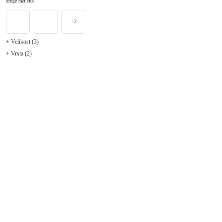
druge različice
+2
+ Velikost (3)
+ Vrsta (2)