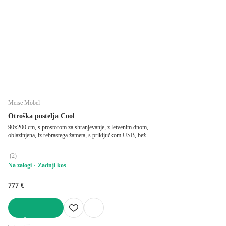
Meise Möbel
Otroška postelja Cool
90x200 cm, s prostorom za shranjevanje, z letvenim dnom,
oblazinjena, iz rebrastega žameta, s priključkom USB, bež
(
2
)
Na zalogi
Zadnji kos
777 €
V KOŠARICO