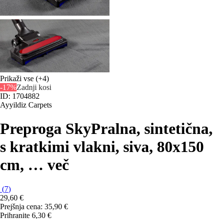
Prikaži vse
(+4)
-17%
Zadnji kosi
ID: 1704882
Ayyildiz Carpets
Preproga Sky
Pralna, sintetična,
s kratkimi vlakni, siva, 80x150
cm
, …
več
(
7
)
29,60 €
Prejšnja cena:
35,90 €
Prihranite 6,30 €