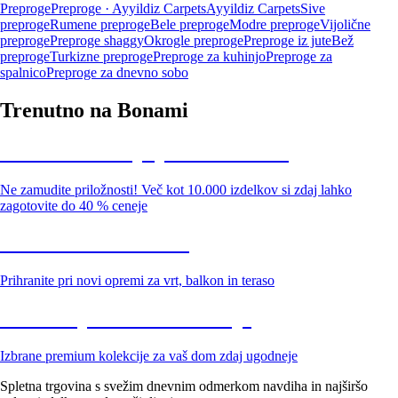
Preproge
Preproge · Ayyildiz Carpets
Ayyildiz Carpets
Sive
preproge
Rumene preproge
Bele preproge
Modre preproge
Vijolične
preproge
Preproge shaggy
Okrogle preproge
Preproge iz jute
Bež
preproge
Turkizne preproge
Preproge za kuhinjo
Preproge za
spalnico
Preproge za dnevno sobo
Trenutno na Bonami
Summer Sale: popusti do -40 %
Ne zamudite priložnosti! Več kot 10.000 izdelkov si zdaj lahko
zagotovite do 40 % ceneje
Znižani zdelki za vrt
Prihranite pri novi opremi za vrt, balkon in teraso
Znižane premium kolekcije
Izbrane premium kolekcije za vaš dom zdaj ugodneje
Spletna trgovina s svežim dnevnim odmerkom navdiha in najširšo