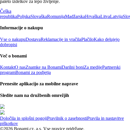
paleto izdelkov za lepo življenje.
Češka
republika
Poljska
Slovaška
Romunija
Madžarska
Hrvaška
Litva
Latvija
Slo
Informacije o nakupu
Vse o nakupu
Dostava
Reklamacije in vračila
Plačilo
Kako delujejo
dobropisi
Več o bonami
Kontakt
O nas
Znamke na Bonami
Darilni boni
Za medije
Partnerski
program
Bonami za podjetja
Prenesite aplikacijo za mobilne naprave
Sledite nam na družbenih omrežjih
Določila in splošni pogoji
Pravilnik o zasebnosti
Pravila in nastavitve
piškotkov
©2026 Bonami.cz, a.s. Vse pravice pridržane.