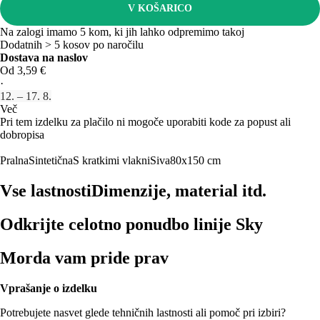
V KOŠARICO
Na zalogi imamo 5 kom, ki jih lahko odpremimo takoj
Dodatnih > 5 kosov po naročilu
Dostava na naslov
Od 3,59 €
·
12. – 17. 8.
Več
Pri tem izdelku za plačilo ni mogoče uporabiti kode za popust ali
dobropisa
Pralna
Sintetična
S kratkimi vlakni
Siva
80x150 cm
Vse lastnosti
Dimenzije, material itd.
Odkrijte celotno ponudbo linije Sky
Morda vam pride prav
Vprašanje o izdelku
Potrebujete nasvet glede tehničnih lastnosti ali pomoč pri izbiri?