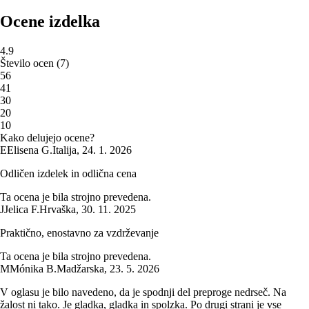
Ocene izdelka
4.9
Število ocen
(
7
)
5
6
4
1
3
0
2
0
1
0
Kako delujejo ocene?
E
Elisena G.
Italija
,
24. 1. 2026
Odličen izdelek in odlična cena
Ta ocena je bila strojno prevedena.
J
Jelica F.
Hrvaška
,
30. 11. 2025
Praktično, enostavno za vzdrževanje
Ta ocena je bila strojno prevedena.
M
Mónika B.
Madžarska
,
23. 5. 2026
V oglasu je bilo navedeno, da je spodnji del preproge nedrseč. Na
žalost ni tako. Je gladka, gladka in spolzka. Po drugi strani je vse