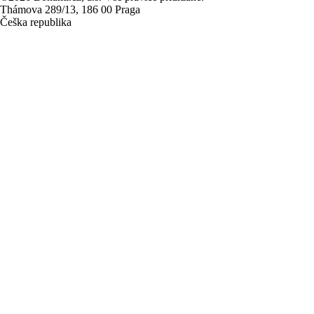
Thámova 289/13, 186 00 Praga
Češka republika