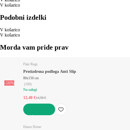
V košarico
Podobni izdelki
V košarico
V košarico
Morda vam pride prav
Flair Rugs
Protizdrsna podloga Anti Slip
80x150 cm
-16%
(
109
)
Na zalogi
12,40 €
14,90 €
V KOŠARICO
Hanse Home