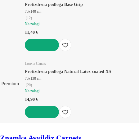
Protizdrsna podloga Base Grip
70x140 cm
(
12
)
Na zalogi
11,40 €
V KOŠARICO
Lorena Canals
Protizdrsna podloga Natural Latex-coated XS
70x130 cm
Premium
(
20
)
Na zalogi
14,90 €
V KOŠARICO
Znamka Ayyildiz Carpets