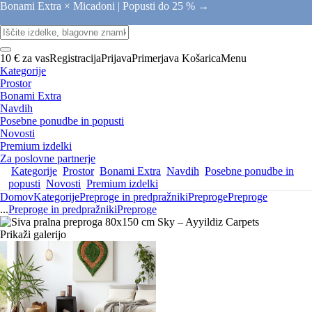
Bonami Extra × Micadoni |
Popusti do 25 % →
10 € za vas
Registracija
Prijava
Primerjava
Košarica
Menu
Kategorije
Prostor
Bonami Extra
Navdih
Posebne ponudbe in popusti
Novosti
Premium izdelki
Za poslovne partnerje
Kategorije
Prostor
Bonami Extra
Navdih
Posebne ponudbe in
popusti
Novosti
Premium izdelki
Domov
Kategorije
Preproge in predpražniki
Preproge
Preproge
...
Preproge in predpražniki
Preproge
Prikaži galerijo